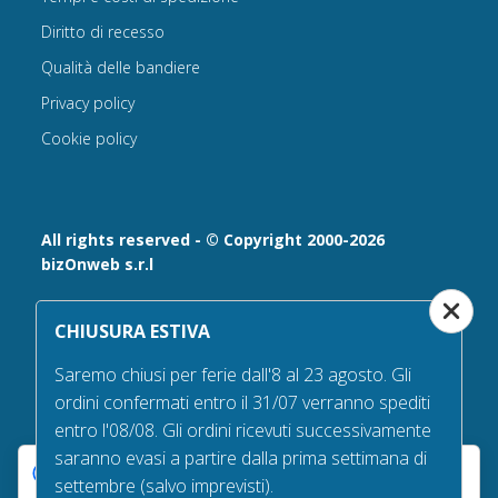
Diritto di recesso
Qualità delle bandiere
Privacy policy
Cookie policy
All rights reserved - © Copyright 2000-2026
bizOnweb s.r.l
Via Fratelli Bandiera 18, 25122 - Brescia, Italia
CHIUSURA ESTIVA
P.IVA 02232630984 - Iscrizione presso la Camera di
Commercio di Brescia,
Saremo chiusi per ferie dall'8 al 23 agosto. Gli
n° REA 432569 Capitale sociale versato Euro 25.000,00.
ordini confermati entro il 31/07 verranno spediti
Tel +39.030 6394506
entro l'08/08. Gli ordini ricevuti successivamente
Email:
info@bandiere.it
saranno evasi a partire dalla prima settimana di
PEC
bizonweb@mailcertiﬁcatapec.it
Le tue preferenze relative alla privacy
settembre (salvo imprevisti).