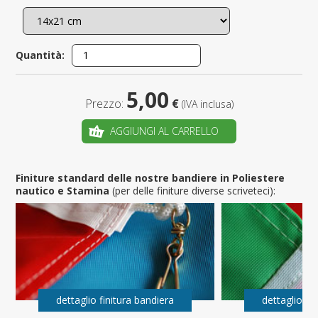
Quantità:
5,00
Prezzo:
€
(IVA inclusa)
AGGIUNGI AL CARRELLO
Finiture standard delle nostre bandiere in Poliestere
nautico e Stamina
(per delle finiture diverse scriveteci):
dettaglio finitura bandiera
dettaglio fi