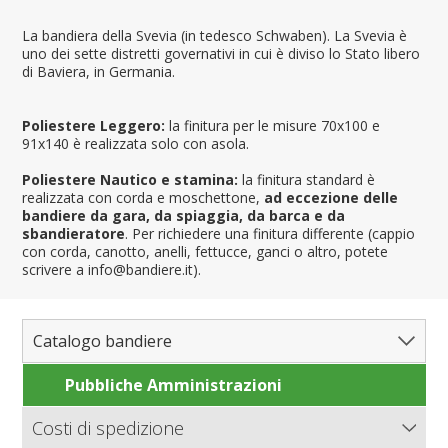
La bandiera della Svevia (in tedesco Schwaben). La Svevia è
uno dei sette distretti governativi in cui è diviso lo Stato libero
di Baviera, in Germania.
Poliestere Leggero:
la finitura per le misure 70x100 e
91x140 è realizzata solo con asola.
Poliestere Nautico e stamina:
la finitura standard è
realizzata con corda e moschettone,
ad eccezione delle
bandiere da gara, da spiaggia, da barca e da
sbandieratore
. Per richiedere una finitura differente (cappio
con corda, canotto, anelli, fettucce, ganci o altro, potete
scrivere a info@bandiere.it).
Catalogo bandiere
Pubbliche Amministrazioni
Bandiere del Mondo
Nazioni
Costi di spedizione
Regioni e Stati
Nord America