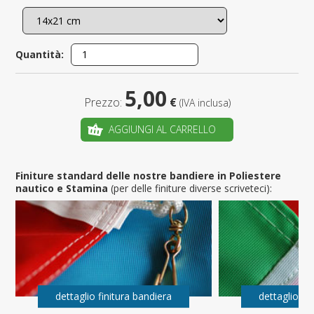
Quantità:
5,00
Prezzo:
€
(IVA inclusa)
AGGIUNGI AL CARRELLO
Finiture standard delle nostre bandiere in Poliestere
nautico e Stamina
(per delle finiture diverse scriveteci):
dettaglio finitura bandiera
dettaglio fi