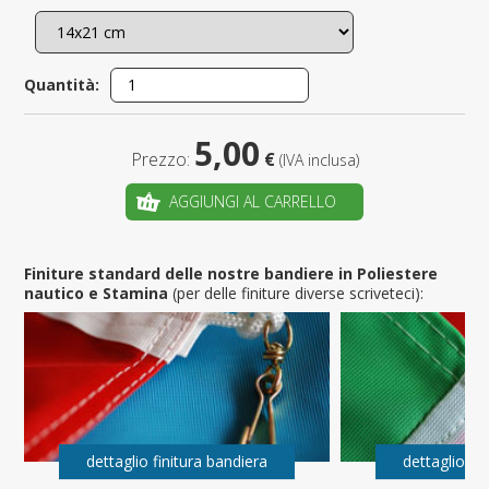
Quantità:
5,00
Prezzo:
€
(IVA inclusa)
AGGIUNGI AL CARRELLO
Finiture standard delle nostre bandiere in Poliestere
nautico e Stamina
(per delle finiture diverse scriveteci):
dettaglio finitura bandiera
dettaglio fi