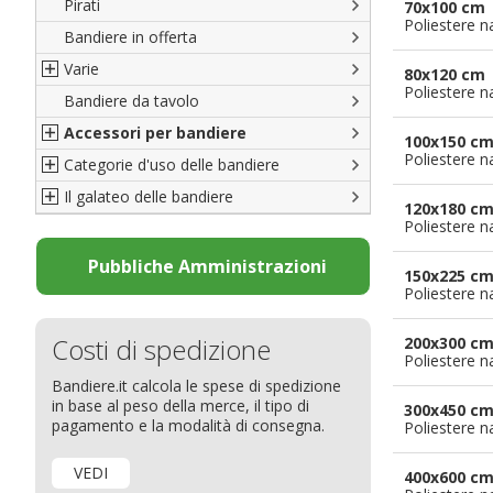
Pirati
Italiane
70x100 cm
Poliestere n
Bandiere in offerta
Porte di Milano
Varie
Francesi
80x120 cm
Poliestere n
Bandiere da tavolo
Americane
Bandiere del CICAP - Think Deep
Accessori per bandiere
Britanniche
Bandiere di Orgoglio Bresciano
100x150 c
Poliestere n
Categorie d'uso delle bandiere
Resto del Mondo
Organizzazioni internazionali
Accessori per bandiere
Il galateo delle bandiere
Diplomatiche
Accessori per bandiere da tavolo
Bandiere segnavento
120x180 c
Poliestere n
Bandiere LGBTQ+
Bandiere pubblicitarie
Il Glossario
Bandiere Pubblicitarie
Bandiere per sbandieratori
La bandiera
Pubbliche Amministrazioni
150x225 c
Natale e altre festività
Bandiere per barche
Come disporre le bandiere
Poliestere n
Bandiere etniche e religiose
Bandiere per hotel
Dimensioni delle bandiere
Costi di spedizione
200x300 c
Bandiere per eventi
Come piegare il tricolore
Poliestere n
Bandiere.it calcola le spese di spedizione
Bandiere per biciclette
in base al peso della merce, il tipo di
300x450 c
Bandiere per autosaloni
pagamento e la modalità di consegna.
Poliestere n
Bandiere per negozi
VEDI
400x600 c
Bandiere Palio