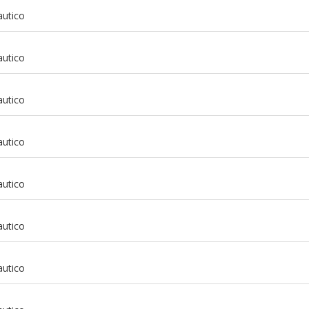
autico
autico
m
autico
m
autico
m
autico
m
autico
m
autico
m