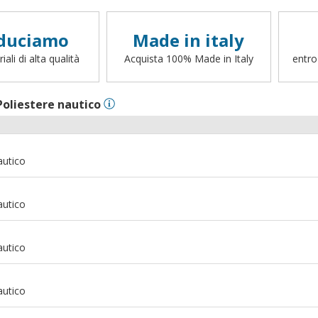
duciamo
Made in italy
ali di alta qualità
Acquista 100% Made in Italy
entro
Poliestere nautico
autico
autico
autico
autico