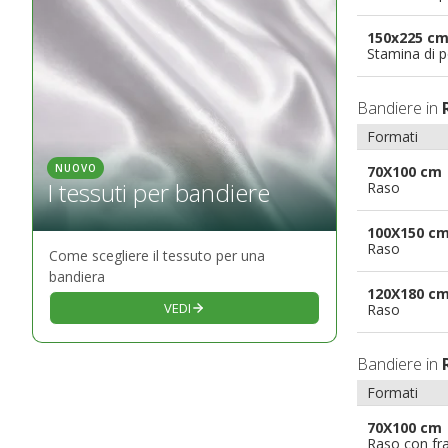
150x225 c
Stamina di p
Bandiere in
Formati
NUOVO
70X100 cm
I tessuti per bandiere
Raso
100X150 c
Raso
Come scegliere il tessuto per una
bandiera
120X180 c
VEDI
Raso
Bandiere in
Formati
70X100 cm
Raso con fr