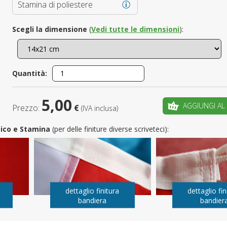
Stamina di poliestere
È il tuo 
Scegli la dimensione
(
Vedi tutte le dimensioni
):
C
Quantità:
5,00
AGGIUNGI AL
Prezzo:
€
(IVA inclusa)
utico e Stamina
(per delle finiture diverse scriveteci):
dettaglio finitura
dettaglio fin
bandiera
bandier