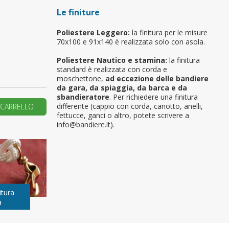
Le finiture
primo ordine?
Poliestere Leggero:
la finitura per le misure
70x100 e 91x140 è realizzata solo con asola.
REA UN NUOVO ACCOUNT
Poliestere Nautico e stamina:
la finitura
standard è realizzata con corda e
moschettone,
ad eccezione delle bandiere
da gara, da spiaggia, da barca e da
sbandieratore
. Per richiedere una finitura
differente (cappio con corda, canotto, anelli,
 CARRELLO
fettucce, ganci o altro, potete scrivere a
info@bandiere.it).
itura
a