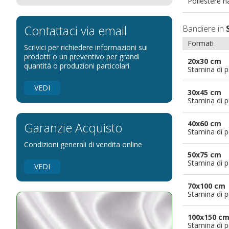
Poliestere n
Bandiere per eventi religiosi
Bandiere per enti pubblici
Contattaci via email
Bandiere in
Bandiere per ambasciate
Formati
Scrivici per richiedere informazioni sui
Bandiere per riserve naturali e parchi
prodotti o un preventivo per grandi
20x30 cm
quantità o produzioni particolari.
Stamina di p
Bandiere per musicisti
Bandiere per feste
VEDI
30x45 cm
Bandiere Militari e della Marina
Stamina di p
pennoni per bandiere
40x60 cm
Garanzie Acquisto
Stamina di p
Condizioni generali di vendita online
50x75 cm
Stamina di p
VEDI
70x100 cm
Stamina di p
100x150 c
Stamina di p