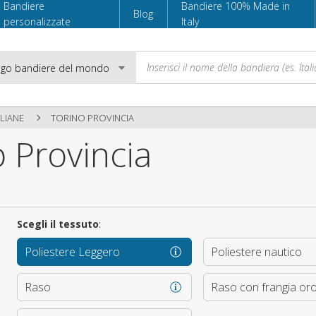
Bandiere
Bandiere 100% Made in
Blog
personalizzate
Italy
LIANE
TORINO PROVINCIA
 Provincia
Email
Password
Scegli il tessuto
:
Poliestere Leggero
Poliestere nautico
Accedi
Raso
Raso con frangia or