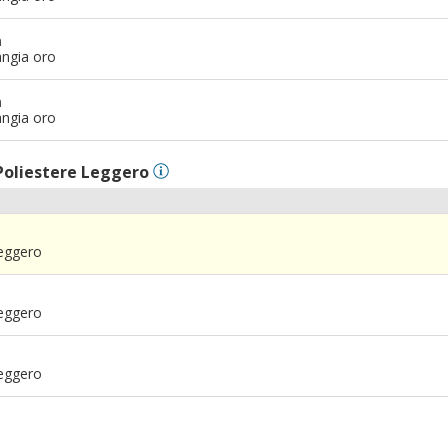
m
angia oro
m
angia oro
Poliestere Leggero
Leggero
Leggero
Leggero