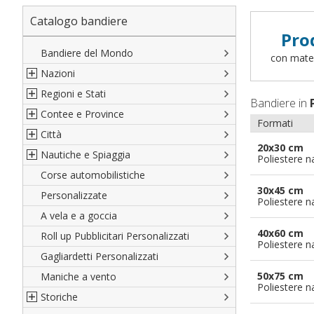
Catalogo bandiere
Pro
Bandiere del Mondo
con materi
Nazioni
Regioni e Stati
Nord America
Bandiere in
Contee e Province
Sud America
Regioni italiane
Formati
Città
Europa
Territori Italiani
Cantoni Svizzeri
20x30 cm
Nautiche e Spiaggia
Africa
Stati USA
Province Italiane
Città Italiane
Poliestere n
Corse automobilistiche
Asia
Francesi
Province Spagnole
Città spagnole
Militari e Mercantili
30x45 cm
Personalizzate
Oceania
Spagnole
Francia d'oltremare
Città francesi
Codice internazionale nautico
Poliestere n
A vela e a goccia
Austriache
Territori britannici d'oltremare
Città del mondo
Gran Pavese
40x60 cm
Roll up Pubblicitari Personalizzati
Tedesche
Varie Province del Mondo
Da spiaggia
Poliestere n
Gagliardetti Personalizzati
Regioni varie
Di cortesia
50x75 cm
Maniche a vento
Poliestere n
Storiche