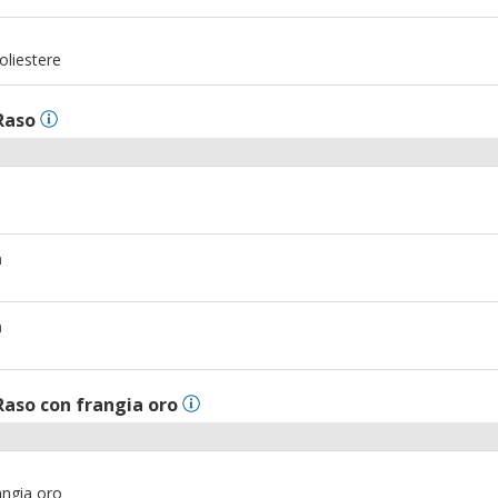
m
oliestere
Raso
m
m
Raso con frangia oro
angia oro