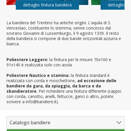
dettaglio finitura bandiera
dettaglio fi
La bandiera del Trentino ha antiche origini. L'aquila di S.
Venceslao, costituente lo stemma, venne concesso dal
sovrano Giovanni di Lussemburgo, il 9 agosto 1339. Il resto
della bandiera si compone di due bande orizzontali azzurra e
bianca.
Poliestere Leggero:
la finitura per le misure 70x100 e
91x140 è realizzata solo con asola.
Poliestere Nautico e stamina:
la finitura standard è
realizzata con corda e moschettone,
ad eccezione delle
bandiere da gara, da spiaggia, da barca e da
sbandieratore
. Per richiedere una finitura differente (cappio
con corda, canotto, anelli, fettucce, ganci o altro, potete
scrivere a info@bandiere.it).
Catalogo bandiere