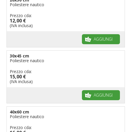
Poliestere nautico
Bandiere per ambasciate
Bandiere per riserve naturali e parchi
Prezzo cda:
12,00 €
Bandiere per musicisti
(IVA inclusa)
Bandiere per feste
AGGIUNGI
Bandiere Militari e della Marina
pennoni per bandiere
30x45 cm
Poliestere nautico
Prezzo cda:
15,00 €
(IVA inclusa)
AGGIUNGI
40x60 cm
Poliestere nautico
Prezzo cda: