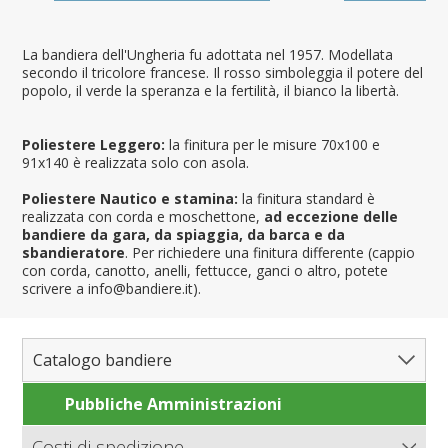
La bandiera dell'Ungheria fu adottata nel 1957. Modellata
secondo il tricolore francese. Il rosso simboleggia il potere del
popolo, il verde la speranza e la fertilità, il bianco la libertà.
Poliestere Leggero:
la finitura per le misure 70x100 e
91x140 è realizzata solo con asola.
Poliestere Nautico e stamina:
la finitura standard è
realizzata con corda e moschettone,
ad eccezione delle
bandiere da gara, da spiaggia, da barca e da
sbandieratore
. Per richiedere una finitura differente (cappio
con corda, canotto, anelli, fettucce, ganci o altro, potete
scrivere a info@bandiere.it).
Catalogo bandiere
Pubbliche Amministrazioni
Bandiere del Mondo
Nazioni
Costi di spedizione