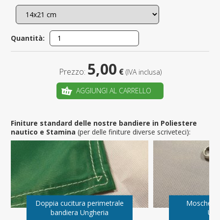
Quantità:
5,00
Prezzo:
€
(IVA inclusa)
AGGIUNGI AL CARRELLO
Finiture standard delle nostre bandiere in Poliestere
nautico e Stamina
(per delle finiture diverse scriveteci):
Doppia cucitura perimetrale
Moschetto
bandiera Ungheria
Ung