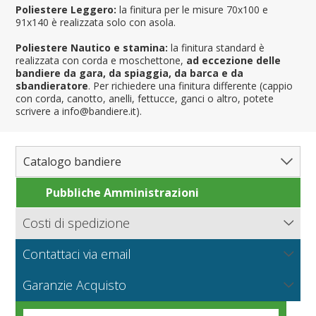
Poliestere Leggero:
la finitura per le misure 70x100 e
91x140 è realizzata solo con asola.
Poliestere Nautico e stamina:
la finitura standard è
realizzata con corda e moschettone,
ad eccezione delle
bandiere da gara, da spiaggia, da barca e da
sbandieratore
. Per richiedere una finitura differente (cappio
con corda, canotto, anelli, fettucce, ganci o altro, potete
scrivere a info@bandiere.it).
Catalogo bandiere
Pubbliche Amministrazioni
Bandiere del Mondo
Nazioni
Costi di spedizione
Regioni e Stati
Nord America
Bandiere.it calcola le spese di spedizione in base al peso
Contattaci via email
Contee e Province
Sud America
Regioni italiane
della merce, il tipo di pagamento e la modalità di
consegna.
NUOVO
Scrivici per richiedere informazioni sui prodotti o un
Città
Europa
Territori Italiani
Cantoni Svizzeri
I tessuti per bandiere
Garanzie Acquisto
preventivo per grandi quantità o produzioni particolari.
Nautiche e Spiaggia
Africa
Stati USA
Province Italiane
Città Italiane
VEDI
Condizioni generali di vendita online