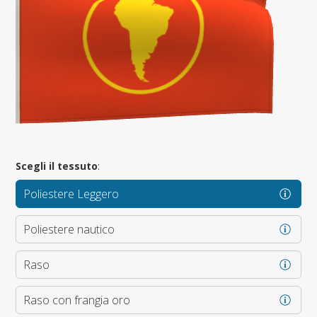
Scegli il tessuto
:
Poliestere Leggero
Poliestere nautico
Raso
Raso con frangia oro