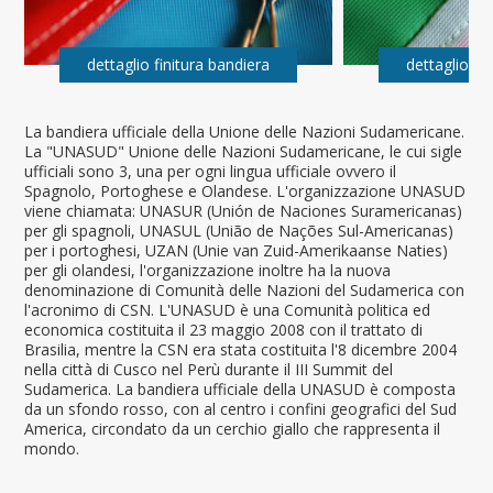
dettaglio finitura bandiera
dettaglio fi
La bandiera ufficiale della Unione delle Nazioni Sudamericane.
La "UNASUD" Unione delle Nazioni Sudamericane, le cui sigle
ufficiali sono 3, una per ogni lingua ufficiale ovvero il
Spagnolo, Portoghese e Olandese. L'organizzazione UNASUD
viene chiamata: UNASUR (Unión de Naciones Suramericanas)
per gli spagnoli, UNASUL (União de Nações Sul-Americanas)
per i portoghesi, UZAN (Unie van Zuid-Amerikaanse Naties)
per gli olandesi, l'organizzazione inoltre ha la nuova
denominazione di Comunità delle Nazioni del Sudamerica con
l'acronimo di CSN. L'UNASUD è una Comunità politica ed
economica costituita il 23 maggio 2008 con il trattato di
Brasilia, mentre la CSN era stata costituita l'8 dicembre 2004
nella città di Cusco nel Perù durante il III Summit del
Sudamerica. La bandiera ufficiale della UNASUD è composta
da un sfondo rosso, con al centro i confini geografici del Sud
America, circondato da un cerchio giallo che rappresenta il
mondo.