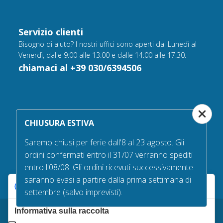
Servizio clienti
Bisogno di aiuto? I nostri uffici sono aperti dal Lunedì al
Venerdì, dalle 9:00 alle 13:00 e dalle 14:00 alle 17:30.
chiamaci al +39 030/6394506
Gioca con noi
CHIUSURA ESTIVA
Scarica l'app game per qualche ora di divertimento
Saremo chiusi per ferie dall'8 al 23 agosto. Gli
ordini confermati entro il 31/07 verranno spediti
entro l'08/08. Gli ordini ricevuti successivamente
saranno evasi a partire dalla prima settimana di
Le tue preferenze relative alla privacy
settembre (salvo imprevisti).
Informativa sulla raccolta