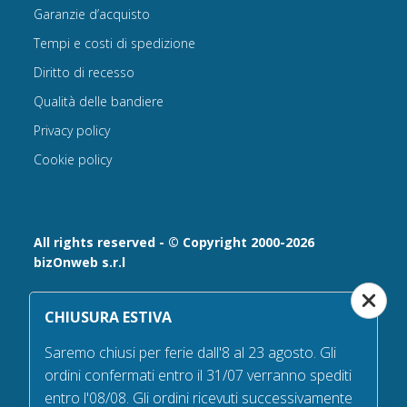
Garanzie d’acquisto
Tempi e costi di spedizione
Diritto di recesso
Qualità delle bandiere
Privacy policy
Cookie policy
All rights reserved - © Copyright 2000-2026
bizOnweb s.r.l
Via Fratelli Bandiera 18, 25122 - Brescia, Italia
CHIUSURA ESTIVA
P.IVA 02232630984 - Iscrizione presso la Camera di
Commercio di Brescia,
Saremo chiusi per ferie dall'8 al 23 agosto. Gli
n° REA 432569 Capitale sociale versato Euro 25.000,00.
ordini confermati entro il 31/07 verranno spediti
Tel +39.030 6394506
entro l'08/08. Gli ordini ricevuti successivamente