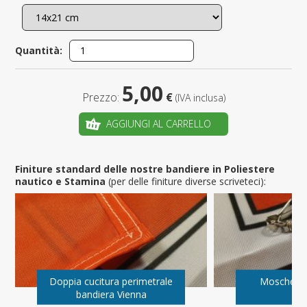
Quantità:
5,00
Prezzo:
€
(IVA inclusa)
AGGIUNGI AL CARRELLO
Finiture standard delle nostre bandiere in Poliestere
nautico e Stamina
(per delle finiture diverse scriveteci):
Doppia cucitura perimetrale
Moschetto
bandiera Vienna
Vi