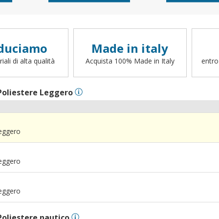
duciamo
Made in italy
ali di alta qualità
Acquista 100% Made in Italy
entro
Poliestere Leggero
Leggero
Leggero
Leggero
Poliestere nautico