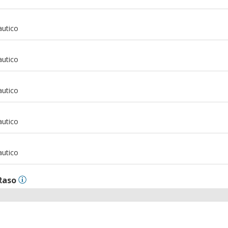
m
autico
m
autico
m
autico
m
autico
m
autico
Raso