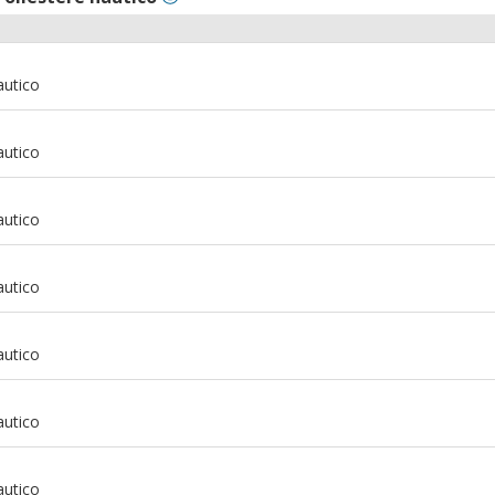
autico
autico
autico
autico
autico
autico
m
autico