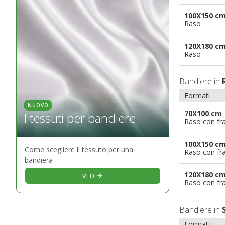
100X150 c
Raso
120X180 c
Raso
Bandiere in
Formati
NUOVO
70X100 cm
I tessuti per bandiere
Raso con fr
100X150 c
Come scegliere il tessuto per una
Raso con fr
bandiera
120X180 c
VEDI
Raso con fr
Bandiere in
Formati