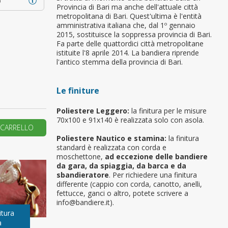
o
Provincia di Bari ma anche dell'attuale città
metropolitana di Bari. Quest'ultima è l'entità
primo ordine?
amministrativa italiana che, dal 1º gennaio
2015, sostituisce la soppressa provincia di Bari.
Fa parte delle quattordici città metropolitane
REA UN NUOVO ACCOUNT
istituite l'8 aprile 2014. La bandiera riprende
l'antico stemma della provincia di Bari.
Le finiture
Poliestere Leggero:
la finitura per le misure
70x100 e 91x140 è realizzata solo con asola.
 CARRELLO
Poliestere Nautico e stamina:
la finitura
standard è realizzata con corda e
moschettone,
ad eccezione delle bandiere
da gara, da spiaggia, da barca e da
sbandieratore
. Per richiedere una finitura
differente (cappio con corda, canotto, anelli,
fettucce, ganci o altro, potete scrivere a
info@bandiere.it).
itura
a