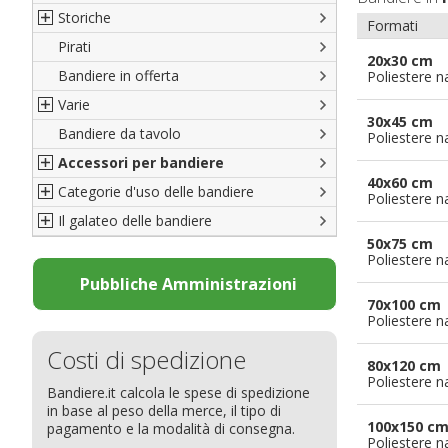
Storiche
Formati
Pirati
Italiane
20x30 cm
Bandiere in offerta
Porte di Milano
Poliestere n
Varie
Francesi
30x45 cm
Bandiere da tavolo
Americane
Bandiere del CICAP - Think Deep
Poliestere n
Accessori per bandiere
Britanniche
Bandiere di Orgoglio Bresciano
40x60 cm
Categorie d'uso delle bandiere
Resto del Mondo
Organizzazioni internazionali
Accessori per bandiere
Poliestere n
Il galateo delle bandiere
Diplomatiche
Accessori per bandiere da tavolo
Bandiere segnavento
50x75 cm
Bandiere LGBTQ+
Bandiere pubblicitarie
Il Glossario
Poliestere n
Bandiere Pubblicitarie
Bandiere per sbandieratori
La bandiera
Pubbliche Amministrazioni
70x100 cm
Natale e altre festività
Bandiere per barche
Come disporre le bandiere
Poliestere n
Bandiere etniche e religiose
Bandiere per hotel
Dimensioni delle bandiere
Costi di spedizione
Bandiere per eventi
Come piegare il tricolore
80x120 cm
Poliestere n
Bandiere.it calcola le spese di spedizione
Bandiere per biciclette
in base al peso della merce, il tipo di
Bandiere per autosaloni
100x150 c
pagamento e la modalità di consegna.
Poliestere n