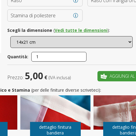
Raso
Raso con frangia or
È il tuo 
Stamina di poliestere
C
Scegli la dimensione
(
Vedi tutte le dimensioni
):
Quantità:
5,00
AGGIUNGI AL
Prezzo:
€
(IVA inclusa)
utico e Stamina
(per delle finiture diverse scriveteci):
dettaglio finitura
dettaglio fin
bandiera
bandier