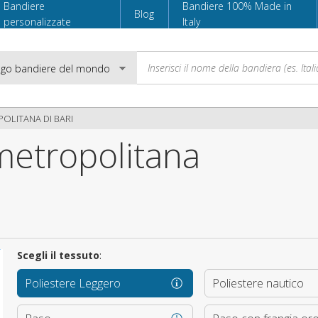
Bandiere
Bandiere 100% Made in
Blog
personalizzate
Italy
OLITANA DI BARI
metropolitana
Email
Password
Scegli il tessuto
:
Accedi
Poliestere Leggero
Poliestere nautico