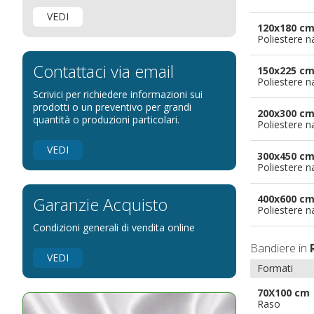
Bandiere per negozi
VEDI
Bandiere Palio
120x180 c
Poliestere n
Bandiere per eventi religiosi
Bandiere per enti pubblici
Contattaci via email
150x225 c
Poliestere n
Bandiere per ambasciate
Scrivici per richiedere informazioni sui
Bandiere per riserve naturali e parchi
prodotti o un preventivo per grandi
200x300 c
quantità o produzioni particolari.
Poliestere n
Bandiere per musicisti
Bandiere per feste
VEDI
300x450 c
Bandiere Militari e della Marina
Poliestere n
pennoni per bandiere
400x600 c
Garanzie Acquisto
Poliestere n
Condizioni generali di vendita online
Bandiere in
VEDI
Formati
70X100 cm
Raso