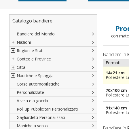
Catalogo bandiere
Pro
Bandiere del Mondo
con materi
Nazioni
Regioni e Stati
Nord America
Bandiere in
Contee e Province
Sud America
Regioni italiane
Formati
Città
Europa
Territori Italiani
Cantoni Svizzeri
14x21 cm
Nautiche e Spiaggia
Africa
Stati USA
Province Italiane
Città Italiane
Poliestere 
Corse automobilistiche
Asia
Francesi
Province Spagnole
Città spagnole
Militari e Mercantili
70x100 cm
Personalizzate
Oceania
Spagnole
Francia d'oltremare
Città francesi
Codice internazionale nautico
Poliestere 
A vela e a goccia
Austriache
Territori britannici d'oltremare
Città del mondo
Gran Pavese
91x140 cm
Roll up Pubblicitari Personalizzati
Tedesche
Varie Province del Mondo
Da spiaggia
Poliestere 
Gagliardetti Personalizzati
Regioni varie
Di cortesia
Maniche a vento
Bandiere in