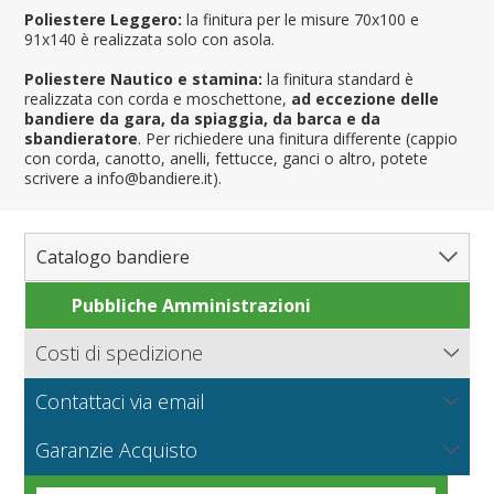
Poliestere Leggero:
la finitura per le misure 70x100 e
91x140 è realizzata solo con asola.
Poliestere Nautico e stamina:
la finitura standard è
realizzata con corda e moschettone,
ad eccezione delle
bandiere da gara, da spiaggia, da barca e da
sbandieratore
. Per richiedere una finitura differente (cappio
con corda, canotto, anelli, fettucce, ganci o altro, potete
scrivere a info@bandiere.it).
Catalogo bandiere
Pubbliche Amministrazioni
Bandiere del Mondo
Nazioni
Costi di spedizione
Regioni e Stati
Nord America
Bandiere.it calcola le spese di spedizione in base al peso
Contattaci via email
Contee e Province
Sud America
Regioni italiane
della merce, il tipo di pagamento e la modalità di
consegna.
NUOVO
Scrivici per richiedere informazioni sui prodotti o un
Città
Europa
Territori Italiani
Cantoni Svizzeri
I tessuti per bandiere
Garanzie Acquisto
preventivo per grandi quantità o produzioni particolari.
Nautiche e Spiaggia
Africa
Stati USA
Province Italiane
Città Italiane
VEDI
Condizioni generali di vendita online