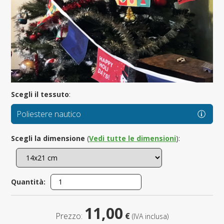
Scegli il tessuto
:
Poliestere nautico
Scegli la dimensione
(
Vedi tutte le dimensioni
):
Quantità:
11,00
Prezzo:
€
(IVA inclusa)