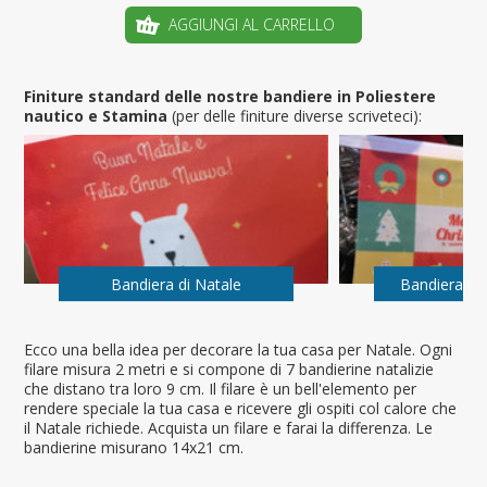
AGGIUNGI AL CARRELLO
Finiture standard delle nostre bandiere in Poliestere
nautico e Stamina
(per delle finiture diverse scriveteci):
Bandiera di Natale
Bandiera Me
Ecco una bella idea per decorare la tua casa per Natale. Ogni
filare misura 2 metri e si compone di 7 bandierine natalizie
che distano tra loro 9 cm. Il filare è un bell'elemento per
rendere speciale la tua casa e ricevere gli ospiti col calore che
il Natale richiede. Acquista un filare e farai la differenza. Le
bandierine misurano 14x21 cm.