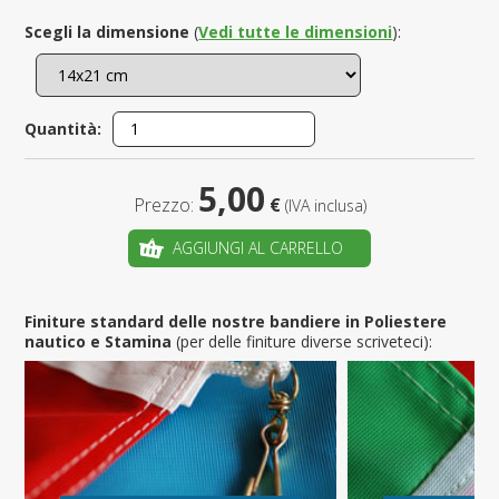
Scegli la dimensione
(
Vedi tutte le dimensioni
):
Quantità:
5,00
Prezzo:
€
(IVA inclusa)
AGGIUNGI AL CARRELLO
Finiture standard delle nostre bandiere in Poliestere
nautico e Stamina
(per delle finiture diverse scriveteci):