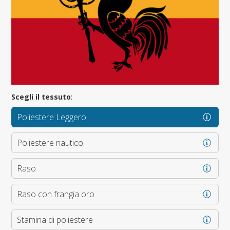
Scegli il tessuto
:
Poliestere Leggero
Poliestere nautico
Raso
Raso con frangia oro
Stamina di poliestere