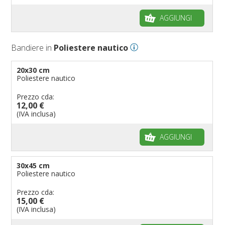
Bandiere per autosaloni
AGGIUNGI
Bandiere per negozi
Bandiere Palio
Bandiere in
Poliestere nautico
Bandiere per eventi religiosi
Bandiere per enti pubblici
20x30 cm
Poliestere nautico
Bandiere per ambasciate
Bandiere per riserve naturali e parchi
Prezzo cda:
12,00 €
Bandiere per musicisti
(IVA inclusa)
Bandiere per feste
AGGIUNGI
Bandiere Militari e della Marina
pennoni per bandiere
30x45 cm
Poliestere nautico
Prezzo cda:
15,00 €
(IVA inclusa)