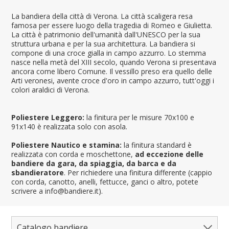
La bandiera della città di Verona. La città scaligera resa
famosa per essere luogo della tragedia di Romeo e Giulietta.
La città è patrimonio dell'umanità dall'UNESCO per la sua
struttura urbana e per la sua architettura. La bandiera si
compone di una croce gialla in campo azzurro. Lo stemma
nasce nella metà del XIII secolo, quando Verona si presentava
ancora come libero Comune. Il vessillo preso era quello delle
Arti veronesi, avente croce d'oro in campo azzurro, tutt'oggi i
colori araldici di Verona.
Poliestere Leggero:
la finitura per le misure 70x100 e
91x140 è realizzata solo con asola.
Poliestere Nautico e stamina:
la finitura standard è
realizzata con corda e moschettone,
ad eccezione delle
bandiere da gara, da spiaggia, da barca e da
sbandieratore
. Per richiedere una finitura differente (cappio
con corda, canotto, anelli, fettucce, ganci o altro, potete
scrivere a info@bandiere.it).
Catalogo bandiere