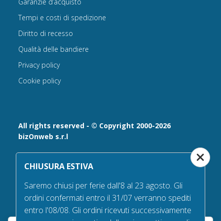
Garanzie d’acquisto
Tempi e costi di spedizione
Diritto di recesso
Qualità delle bandiere
Privacy policy
Cookie policy
All rights reserved - © Copyright 2000-2026
bizOnweb s.r.l
Via Fratelli Bandiera 18, 25122 - Brescia, Italia
CHIUSURA ESTIVA
P.IVA 02232630984 - Iscrizione presso la Camera di
Commercio di Brescia,
Saremo chiusi per ferie dall'8 al 23 agosto. Gli
n° REA 432569 Capitale sociale versato Euro 25.000,00.
ordini confermati entro il 31/07 verranno spediti
Tel +39.030 6394506
entro l'08/08. Gli ordini ricevuti successivamente
Email:
info@bandiere.it