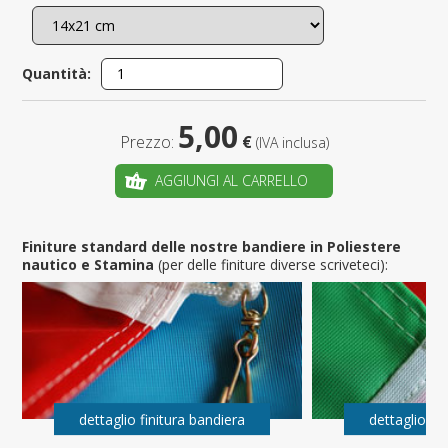
Quantità:
5,00
Prezzo:
€
(IVA inclusa)
AGGIUNGI AL CARRELLO
Finiture standard delle nostre bandiere in Poliestere
nautico e Stamina
(per delle finiture diverse scriveteci):
dettaglio finitura bandiera
dettaglio fi