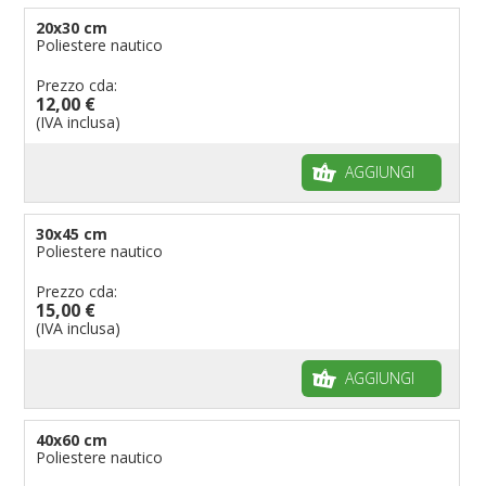
Bandiere per enti pubblici
20x30 cm
Poliestere nautico
Bandiere per ambasciate
Bandiere per riserve naturali e parchi
Prezzo cda:
12,00 €
Bandiere per musicisti
(IVA inclusa)
Bandiere per feste
AGGIUNGI
Bandiere Militari e della Marina
pennoni per bandiere
30x45 cm
Poliestere nautico
Prezzo cda:
15,00 €
(IVA inclusa)
AGGIUNGI
40x60 cm
Poliestere nautico