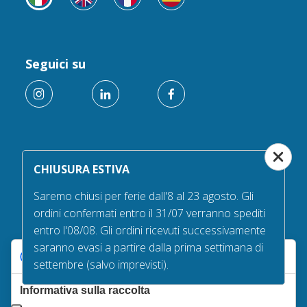
Seguici su
Servizio clienti
CHIUSURA ESTIVA
Bisogno di aiuto? I nostri uffici sono aperti dal Lunedì al
Venerdì, dalle 9:00 alle 13:00 e dalle 14:00 alle 17:30.
Saremo chiusi per ferie dall'8 al 23 agosto. Gli
chiamaci al +39 030/6394506
ordini confermati entro il 31/07 verranno spediti
entro l'08/08. Gli ordini ricevuti successivamente
saranno evasi a partire dalla prima settimana di
Le tue preferenze relative alla privacy
settembre (salvo imprevisti).
Gioca con noi
Scarica l'app game per qualche ora di divertimento
Informativa sulla raccolta