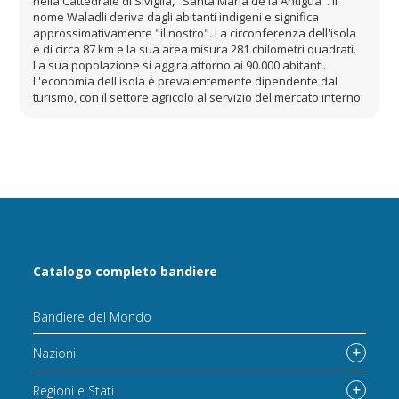
nella Cattedrale di Siviglia, "Santa Maria de la Antigua". Il
nome Waladli deriva dagli abitanti indigeni e significa
approssimativamente "il nostro". La circonferenza dell'isola
è di circa 87 km e la sua area misura 281 chilometri quadrati.
La sua popolazione si aggira attorno ai 90.000 abitanti.
L'economia dell'isola è prevalentemente dipendente dal
turismo, con il settore agricolo al servizio del mercato interno.
Catalogo completo bandiere
Bandiere del Mondo
Nazioni
Regioni e Stati