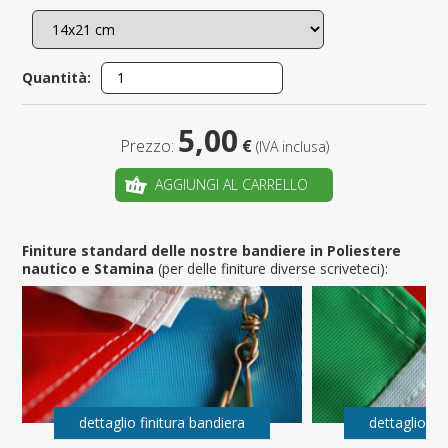
Quantità:
5,00
Prezzo:
€
(IVA inclusa)
AGGIUNGI AL CARRELLO
Finiture standard delle nostre bandiere in Poliestere
nautico e Stamina
(per delle finiture diverse scriveteci):
dettaglio finitura bandiera
dettaglio fi