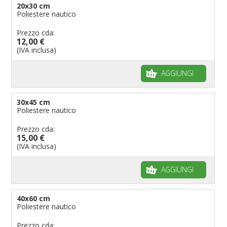
Bandiere per enti pubblici
20x30 cm
Poliestere nautico
Bandiere per ambasciate
Bandiere per riserve naturali e parchi
Prezzo cda:
12,00 €
Bandiere per musicisti
(IVA inclusa)
Bandiere per feste
AGGIUNGI
Bandiere Militari e della Marina
pennoni per bandiere
30x45 cm
Poliestere nautico
Prezzo cda:
15,00 €
(IVA inclusa)
AGGIUNGI
40x60 cm
Poliestere nautico
Prezzo cda: