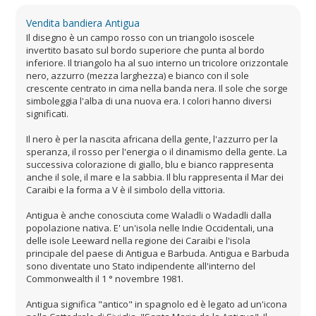
Vendita bandiera Antigua
Il disegno è un campo rosso con un triangolo isoscele
invertito basato sul bordo superiore che punta al bordo
inferiore. Il triangolo ha al suo interno un tricolore orizzontale
nero, azzurro (mezza larghezza) e bianco con il sole
crescente centrato in cima nella banda nera. Il sole che sorge
simboleggia l'alba di una nuova era. I colori hanno diversi
significati.
Il nero è per la nascita africana della gente, l'azzurro per la
speranza, il rosso per l'energia o il dinamismo della gente. La
successiva colorazione di giallo, blu e bianco rappresenta
anche il sole, il mare e la sabbia. Il blu rappresenta il Mar dei
Caraibi e la forma a V è il simbolo della vittoria.
Antigua è anche conosciuta come Waladli o Wadadli dalla
popolazione nativa. E' un'isola nelle Indie Occidentali, una
delle isole Leeward nella regione dei Caraibi e l'isola
principale del paese di Antigua e Barbuda. Antigua e Barbuda
sono diventate uno Stato indipendente all'interno del
Commonwealth il 1 ° novembre 1981.
Antigua significa "antico" in spagnolo ed è legato ad un'icona