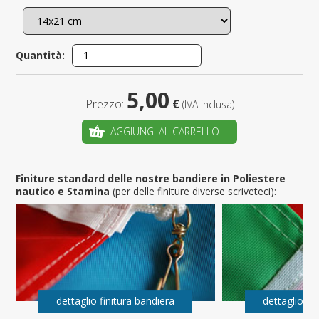
Quantità:
5,00
Prezzo:
€
(IVA inclusa)
AGGIUNGI AL CARRELLO
Finiture standard delle nostre bandiere in Poliestere
nautico e Stamina
(per delle finiture diverse scriveteci):
dettaglio finitura bandiera
dettaglio fi