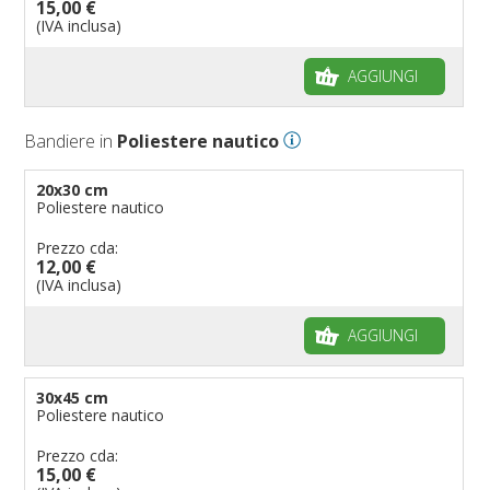
15,00 €
Bandiere per biciclette
(IVA inclusa)
Bandiere per autosaloni
AGGIUNGI
Bandiere per negozi
Bandiere Palio
Bandiere in
Poliestere nautico
Bandiere per eventi religiosi
Bandiere per enti pubblici
20x30 cm
Poliestere nautico
Bandiere per ambasciate
Bandiere per riserve naturali e parchi
Prezzo cda:
12,00 €
Bandiere per musicisti
(IVA inclusa)
Bandiere per feste
AGGIUNGI
Bandiere Militari e della Marina
pennoni per bandiere
30x45 cm
Poliestere nautico
Prezzo cda:
15,00 €