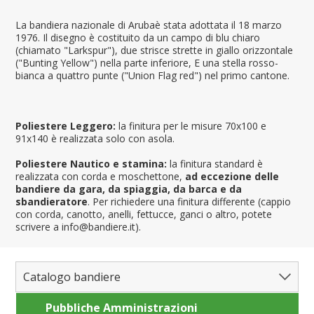
La bandiera nazionale di Arubaè stata adottata il 18 marzo
1976. Il disegno è costituito da un campo di blu chiaro
(chiamato "Larkspur"), due strisce strette in giallo orizzontale
("Bunting Yellow") nella parte inferiore, E una stella rosso-
bianca a quattro punte ("Union Flag red") nel primo cantone.
Poliestere Leggero:
la finitura per le misure 70x100 e
91x140 è realizzata solo con asola.
Poliestere Nautico e stamina:
la finitura standard è
realizzata con corda e moschettone,
ad eccezione delle
bandiere da gara, da spiaggia, da barca e da
sbandieratore
. Per richiedere una finitura differente (cappio
con corda, canotto, anelli, fettucce, ganci o altro, potete
scrivere a info@bandiere.it).
Catalogo bandiere
Pubbliche Amministrazioni
Bandiere del Mondo