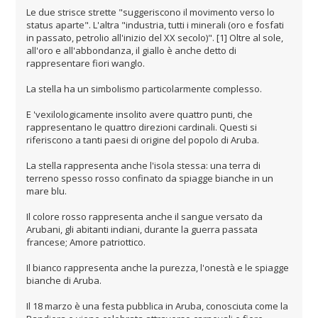
Le due strisce strette "suggeriscono il movimento verso lo
status aparte". L'altra "industria, tutti i minerali (oro e fosfati
in passato, petrolio all'inizio del XX secolo)". [1] Oltre al sole,
all'oro e all'abbondanza, il giallo è anche detto di
rappresentare fiori wanglo.
La stella ha un simbolismo particolarmente complesso.
E 'vexilologicamente insolito avere quattro punti, che
rappresentano le quattro direzioni cardinali. Questi si
riferiscono a tanti paesi di origine del popolo di Aruba.
La stella rappresenta anche l'isola stessa: una terra di
terreno spesso rosso confinato da spiagge bianche in un
mare blu.
Il colore rosso rappresenta anche il sangue versato da
Arubani, gli abitanti indiani, durante la guerra passata
francese; Amore patriottico.
Il bianco rappresenta anche la purezza, l'onestà e le spiagge
bianche di Aruba.
Il 18 marzo è una festa pubblica in Aruba, conosciuta come la