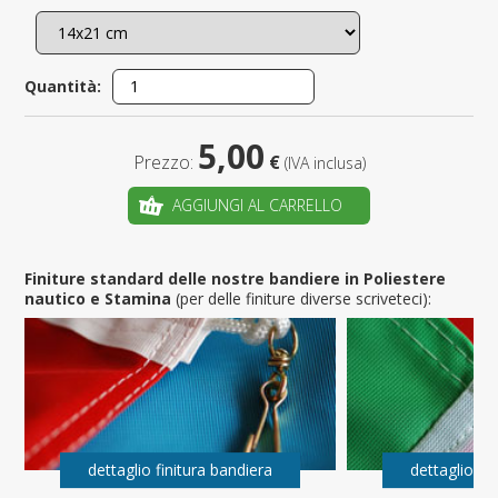
Quantità:
5,00
Prezzo:
€
(IVA inclusa)
AGGIUNGI AL CARRELLO
Finiture standard delle nostre bandiere in Poliestere
nautico e Stamina
(per delle finiture diverse scriveteci):
dettaglio finitura bandiera
dettaglio fi