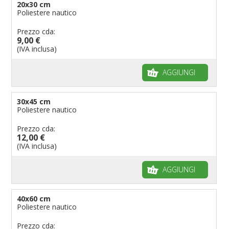
20x30 cm
Poliestere nautico
Bandiere per ambasciate
Bandiere per riserve naturali e parchi
Prezzo cda:
9,00 €
Bandiere per musicisti
(IVA inclusa)
Bandiere per feste
AGGIUNGI
Bandiere Militari e della Marina
pennoni per bandiere
30x45 cm
Poliestere nautico
Prezzo cda:
12,00 €
(IVA inclusa)
AGGIUNGI
40x60 cm
Poliestere nautico
Prezzo cda: