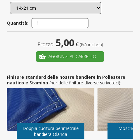
Quantità:
5,00
Prezzo:
€
(IVA inclusa)
AGGIUNGI AL CARRELLO
Finiture standard delle nostre bandiere in Poliestere
nautico e Stamina
(per delle finiture diverse scriveteci):
Doppia cucitura perimetrale
Moschetto
bandiera Olanda
Ol