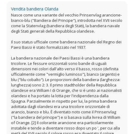
Vendita bandiera Olanda
Nasce come una variante del vecchio Prinsenvlag arancione-
bianco-blu ("Bandiera del Principe"), introdotta nel XVII secolo
come la Statenvlag (bandiera degli Stati), la bandiera navale
degli Stati generali della Repubblica olandese.
Il suo status ufficiale come bandiera nazionale del Regno dei
Paesi Bassi è stato formalizzato nel 1937.
La bandiera nazionale dei Paesi Bassi è una bandiera
tricolore. Le fessure orizzontali sono bande di uguali
dimensioni nei colori dall'alto verso il basso, rosso (definita
ufficialmente come "vermiglio luminoso"), bianco (argento) e
blu ("blu cobalto"). Le proporzioni della bandiera (larghezza:
lunghezza) sono 2: 3. Il primo stadtholder della Repubblica
olandese era William I di Orange, che si è unito ai nazionalisti
olandesi e ha portato la lotta per l'indipendenza dalla
Spagna. Parzialmente in rispetto per lui, la prima bandiera
adottata dagli olandesi era una tricolore orizzontale di
arancio, bianco e blu. È diventato noto come il Prinsenvlag
("la bandiera del principe") e si basava sulla livrea di William
of Orange. [2] Il colorante arancione era particolarmente
instabile e tende a diventare rosso dopo un po ', per cui alla
metà del XVII secolo il colore rosso era diventato il colore