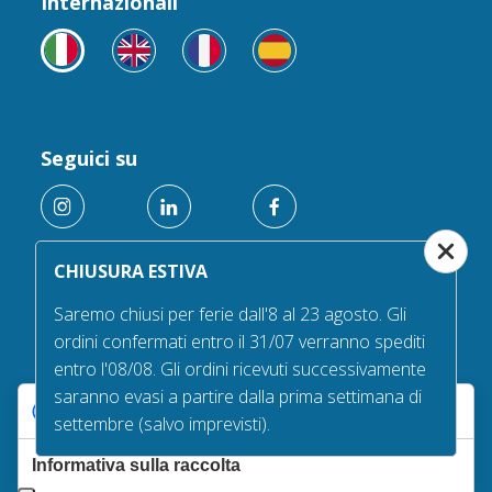
Internazionali
Seguici su
CHIUSURA ESTIVA
Servizio clienti
Saremo chiusi per ferie dall'8 al 23 agosto. Gli
ordini confermati entro il 31/07 verranno spediti
Bisogno di aiuto? I nostri uffici sono aperti dal Lunedì al
Venerdì, dalle 9:00 alle 13:00 e dalle 14:00 alle 17:30.
entro l'08/08. Gli ordini ricevuti successivamente
chiamaci al +39 030/6394506
saranno evasi a partire dalla prima settimana di
Le tue preferenze relative alla privacy
settembre (salvo imprevisti).
Informativa sulla raccolta