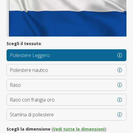
Scegli il tessuto
:
Poliestere Leggero
Poliestere nautico
Raso
Raso con frangia oro
Stamina di poliestere
Scegli la dimensione
(
Vedi tutte le dimensioni
):