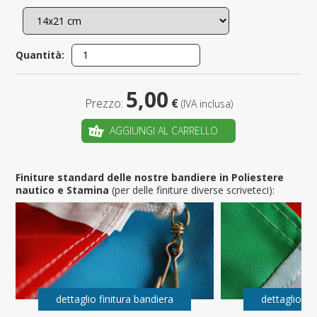
Quantità:
5,00
Prezzo:
€
(IVA inclusa)
AGGIUNGI AL CARRELLO
Finiture standard delle nostre bandiere in Poliestere
nautico e Stamina
(per delle finiture diverse scriveteci):
dettaglio finitura bandiera
dettaglio fi