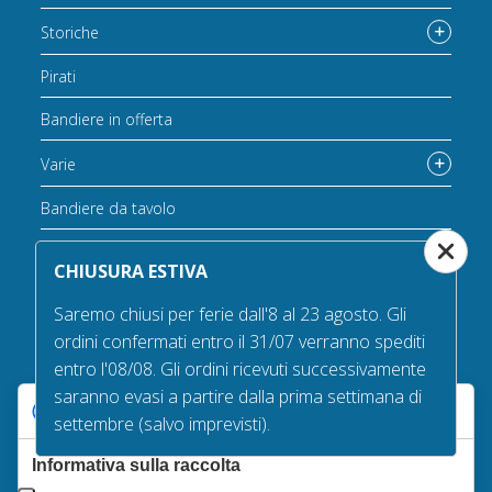
Storiche
Pirati
Bandiere in offerta
Varie
Bandiere da tavolo
Accessori per bandiere
CHIUSURA ESTIVA
Saremo chiusi per ferie dall'8 al 23 agosto. Gli
ordini confermati entro il 31/07 verranno spediti
Catalogo completo accessori
entro l'08/08. Gli ordini ricevuti successivamente
saranno evasi a partire dalla prima settimana di
Catalogo completo accessori
Le tue preferenze relative alla privacy
settembre (salvo imprevisti).
Accessori per interno
Informativa sulla raccolta
Accessori per esterno