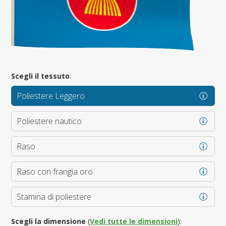
Scegli il tessuto
:
Poliestere Leggero
Poliestere nautico
Raso
Raso con frangia oro
Stamina di poliestere
Scegli la dimensione
(
Vedi tutte le dimensioni
):