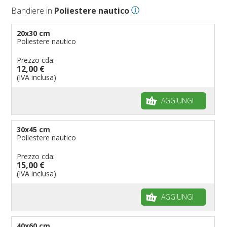
Bandiere in
Poliestere nautico
Bandiere per eventi religiosi
Bandiere per enti pubblici
20x30 cm
Poliestere nautico
Bandiere per ambasciate
Bandiere per riserve naturali e parchi
Prezzo cda:
12,00 €
Bandiere per musicisti
(IVA inclusa)
Bandiere per feste
AGGIUNGI
Bandiere Militari e della Marina
pennoni per bandiere
30x45 cm
Poliestere nautico
Prezzo cda:
15,00 €
(IVA inclusa)
AGGIUNGI
40x60 cm