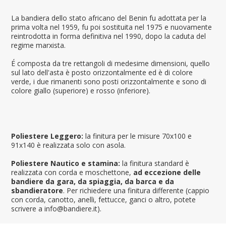
La bandiera dello stato africano del Benin fu adottata per la
prima volta nel 1959, fu poi sostituita nel 1975 e nuovamente
reintrodotta in forma definitiva nel 1990, dopo la caduta del
regime marxista.
É composta da tre rettangoli di medesime dimensioni, quello
sul lato dell'asta è posto orizzontalmente ed è di colore
verde, i due rimanenti sono posti orizzontalmente e sono di
colore giallo (superiore) e rosso (inferiore).
Poliestere Leggero:
la finitura per le misure 70x100 e
91x140 è realizzata solo con asola.
Poliestere Nautico e stamina:
la finitura standard è
realizzata con corda e moschettone,
ad eccezione delle
bandiere da gara, da spiaggia, da barca e da
sbandieratore
. Per richiedere una finitura differente (cappio
con corda, canotto, anelli, fettucce, ganci o altro, potete
scrivere a info@bandiere.it).