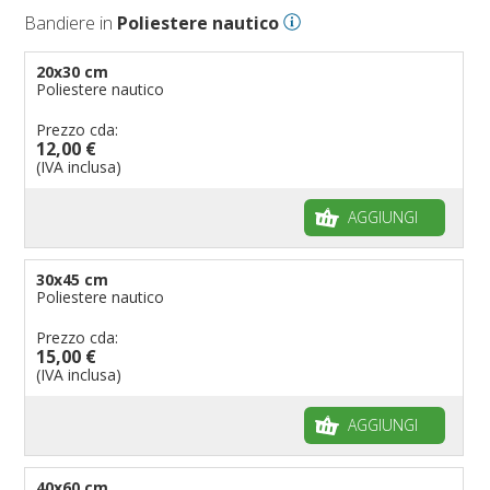
Bandiere in
Poliestere nautico
Bandiere per eventi religiosi
Bandiere per enti pubblici
20x30 cm
Poliestere nautico
Bandiere per ambasciate
Bandiere per riserve naturali e parchi
Prezzo cda:
12,00 €
Bandiere per musicisti
(IVA inclusa)
Bandiere per feste
AGGIUNGI
Bandiere Militari e della Marina
pennoni per bandiere
30x45 cm
Poliestere nautico
Prezzo cda:
15,00 €
(IVA inclusa)
AGGIUNGI
40x60 cm