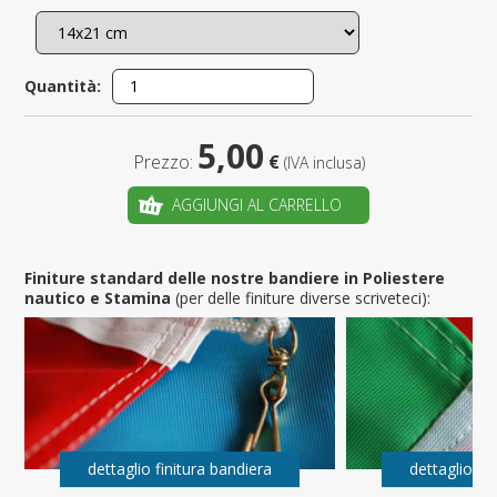
Quantità:
5,00
Prezzo:
€
(IVA inclusa)
AGGIUNGI AL CARRELLO
Finiture standard delle nostre bandiere in Poliestere
nautico e Stamina
(per delle finiture diverse scriveteci):
dettaglio finitura bandiera
dettaglio fi