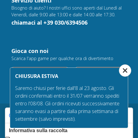
Servizio clienti
Bisogno di aiuto? I nostri uffici sono aperti dal Lunedì al
Venerdì, dalle 9:00 alle 13:00 e dalle 14:00 alle 17:30.
chiamaci al +39 030/6394506
Gioca con noi
Scarica l'app game per qualche ora di divertimento
CHIUSURA ESTIVA
Saremo chiusi per ferie dall'8 al 23 agosto. Gli
ordini confermati entro il 31/07 verranno spediti
entro l'08/08. Gli ordini ricevuti successivamente
saranno evasi a partire dalla prima settimana di
Le tue preferenze relative alla privacy
settembre (salvo imprevisti).
Garanzie d’acquisto
Informativa sulla raccolta
Tempi e costi di spedizione