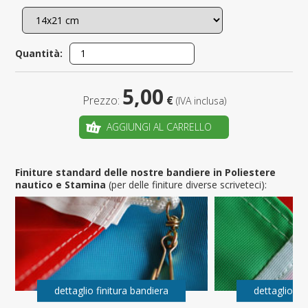
Quantità:
5,00
Prezzo:
€
(IVA inclusa)
AGGIUNGI AL CARRELLO
Finiture standard delle nostre bandiere in Poliestere
nautico e Stamina
(per delle finiture diverse scriveteci):
dettaglio finitura bandiera
dettaglio fi