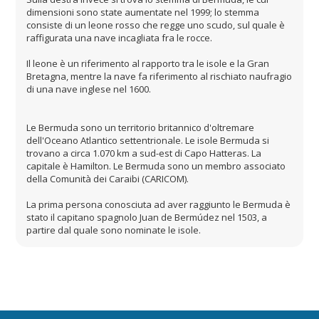
dimensioni sono state aumentate nel 1999; lo stemma
consiste di un leone rosso che regge uno scudo, sul quale è
raffigurata una nave incagliata fra le rocce.
Il leone è un riferimento al rapporto tra le isole e la Gran
Bretagna, mentre la nave fa riferimento al rischiato naufragio
di una nave inglese nel 1600.
Le Bermuda sono un territorio britannico d'oltremare
dell'Oceano Atlantico settentrionale. Le isole Bermuda si
trovano a circa 1.070 km a sud-est di Capo Hatteras. La
capitale è Hamilton. Le Bermuda sono un membro associato
della Comunità dei Caraibi (CARICOM).
La prima persona conosciuta ad aver raggiunto le Bermuda è
stato il capitano spagnolo Juan de Bermúdez nel 1503, a
partire dal quale sono nominate le isole.