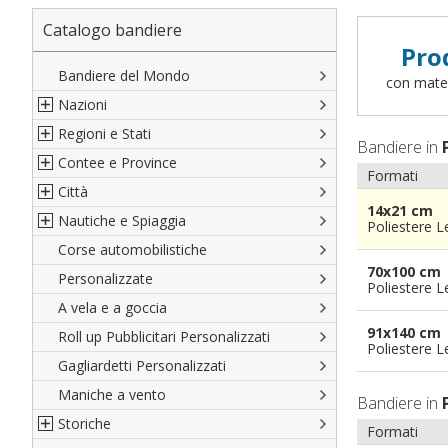
Catalogo bandiere
Pro
Bandiere del Mondo
con materi
Nazioni
Regioni e Stati
Nord America
Bandiere in
Contee e Province
Sud America
Regioni italiane
Formati
Città
Europa
Territori Italiani
Cantoni Svizzeri
14x21 cm
Nautiche e Spiaggia
Africa
Stati USA
Province Italiane
Città Italiane
Poliestere 
Corse automobilistiche
Asia
Francesi
Province Spagnole
Città spagnole
Militari e Mercantili
70x100 cm
Personalizzate
Oceania
Spagnole
Francia d'oltremare
Città francesi
Codice internazionale nautico
Poliestere 
A vela e a goccia
Austriache
Territori britannici d'oltremare
Città del mondo
Gran Pavese
91x140 cm
Roll up Pubblicitari Personalizzati
Tedesche
Varie Province del Mondo
Da spiaggia
Poliestere 
Gagliardetti Personalizzati
Regioni varie
Di cortesia
Maniche a vento
Bandiere in
Storiche
Formati