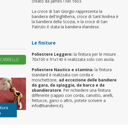
creato da James I nel 1603.
primo ordine?
La croce di San Giorgio rappresenta la
bandiera dell'Inghilterra, croce di Sant'Andrea è
la bandiera della Scozia, e la croce di San
Patrizio è stata la bandiera irlandese.
REA UN NUOVO ACCOUNT
Le finiture
Poliestere Leggero:
la finitura per le misure
70x100 e 91x140 è realizzata solo con asola.
 CARRELLO
Poliestere Nautico e stamina:
la finitura
standard è realizzata con corda e
moschettone,
ad eccezione delle bandiere
da gara, da spiaggia, da barca e da
sbandieratore
. Per richiedere una finitura
differente (cappio con corda, canotto, anelli,
fettucce, ganci o altro, potete scrivere a
info@bandiere.it).
itura
a