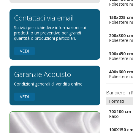
Poliestere n
Bandiere per eventi religiosi
Bandiere per enti pubblici
Contattaci via email
150x225 c
Poliestere n
Bandiere per ambasciate
Scrivici per richiedere informazioni sui
Bandiere per riserve naturali e parchi
prodotti o un preventivo per grandi
200x300 c
quantità o produzioni particolari.
Poliestere n
Bandiere per musicisti
Bandiere per feste
VEDI
300x450 c
Bandiere Militari e della Marina
Poliestere n
pennoni per bandiere
400x600 c
Garanzie Acquisto
Poliestere n
Condizioni generali di vendita online
Bandiere in
VEDI
Formati
70X100 cm
Raso
100X150 c