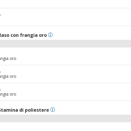
m
Raso con frangia oro
angia oro
m
angia oro
m
angia oro
Stamina di poliestere