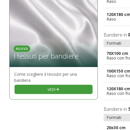
Raso
120X180 c
Raso
Bandiere in
Formati
NUOVO
70X100 cm
I tessuti per bandiere
Raso con fr
100X150 c
Come scegliere il tessuto per una
Raso con fr
bandiera
120X180 c
VEDI
Raso con fr
Bandiere in
Formati
20x30 cm