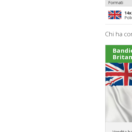
Formati
14x
Pol
Chi ha co
Bandi
Brita
Vendita ba