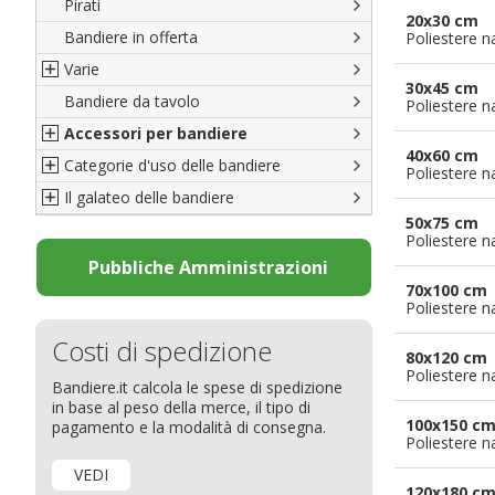
Pirati
Italiane
20x30 cm
Bandiere in offerta
Porte di Milano
Poliestere n
Varie
Francesi
30x45 cm
Bandiere da tavolo
Americane
Bandiere del CICAP - Think Deep
Poliestere n
Accessori per bandiere
Britanniche
Bandiere di Orgoglio Bresciano
40x60 cm
Categorie d'uso delle bandiere
Resto del Mondo
Organizzazioni internazionali
Accessori per bandiere
Poliestere n
Il galateo delle bandiere
Diplomatiche
Accessori per bandiere da tavolo
Bandiere segnavento
50x75 cm
Bandiere LGBTQ+
Bandiere pubblicitarie
Il Glossario
Poliestere n
Bandiere Pubblicitarie
Bandiere per sbandieratori
La bandiera
Pubbliche Amministrazioni
70x100 cm
Natale e altre festività
Bandiere per barche
Come disporre le bandiere
Poliestere n
Bandiere etniche e religiose
Bandiere per hotel
Dimensioni delle bandiere
Costi di spedizione
Bandiere per eventi
Come piegare il tricolore
80x120 cm
Poliestere n
Bandiere.it calcola le spese di spedizione
Bandiere per biciclette
in base al peso della merce, il tipo di
Bandiere per autosaloni
100x150 c
pagamento e la modalità di consegna.
Poliestere n
Bandiere per negozi
VEDI
Bandiere Palio
120x180 c