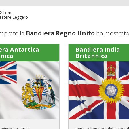
21 cm
iestere Leggero
mprato la
Bandiera Regno Unito
ha mostrato 
era Antartica
Bandiera India
nnica
Britannica
ndiera antartica
Vendita bandiera del Vicerè d