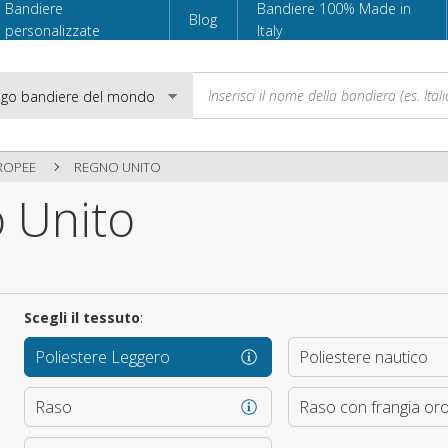
Bandiere
Bandiere 100% Made in
Blog
personalizzate
Italy
ROPEE
REGNO UNITO
 Unito
Email
Password
Scegli il tessuto
:
Poliestere Leggero
Poliestere nautico
Accedi
Raso
Raso con frangia or