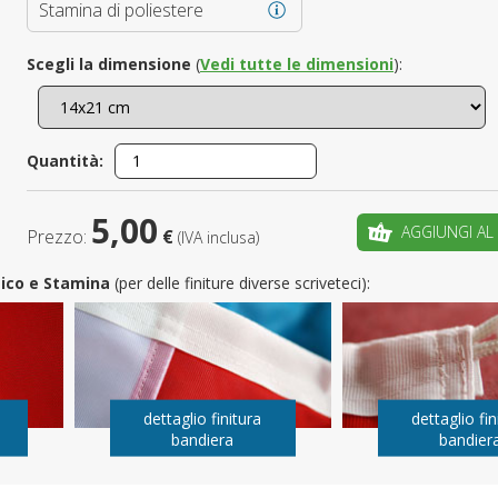
Stamina di poliestere
È il tuo 
Scegli la dimensione
(
Vedi tutte le dimensioni
):
C
Quantità:
5,00
AGGIUNGI AL
Prezzo:
€
(IVA inclusa)
utico e Stamina
(per delle finiture diverse scriveteci):
dettaglio finitura
dettaglio fin
bandiera
bandier