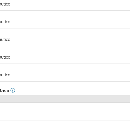
autico
m
autico
m
autico
m
autico
m
autico
Raso
m