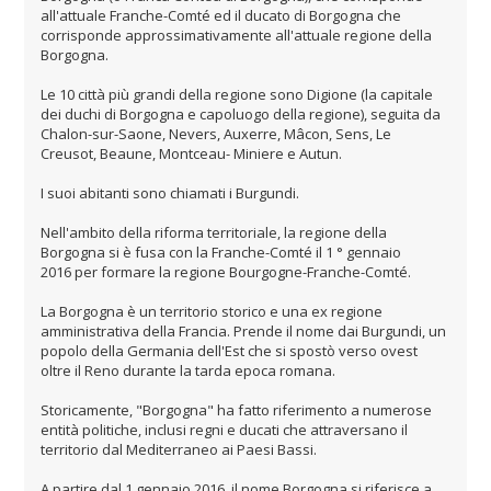
all'attuale Franche-Comté ed il ducato di Borgogna che
corrisponde approssimativamente all'attuale regione della
Borgogna.
Le 10 città più grandi della regione sono Digione (la capitale
dei duchi di Borgogna e capoluogo della regione), seguita da
Chalon-sur-Saone, Nevers, Auxerre, Mâcon, Sens, Le
Creusot, Beaune, Montceau- Miniere e Autun.
I suoi abitanti sono chiamati i Burgundi.
Nell'ambito della riforma territoriale, la regione della
Borgogna si è fusa con la Franche-Comté il 1 ° gennaio
2016 per formare la regione Bourgogne-Franche-Comté.
La Borgogna è un territorio storico e una ex regione
amministrativa della Francia. Prende il nome dai Burgundi, un
popolo della Germania dell'Est che si spostò verso ovest
oltre il Reno durante la tarda epoca romana.
Storicamente, "Borgogna" ha fatto riferimento a numerose
entità politiche, inclusi regni e ducati che attraversano il
territorio dal Mediterraneo ai Paesi Bassi.
A partire dal 1 gennaio 2016, il nome Borgogna si riferisce a