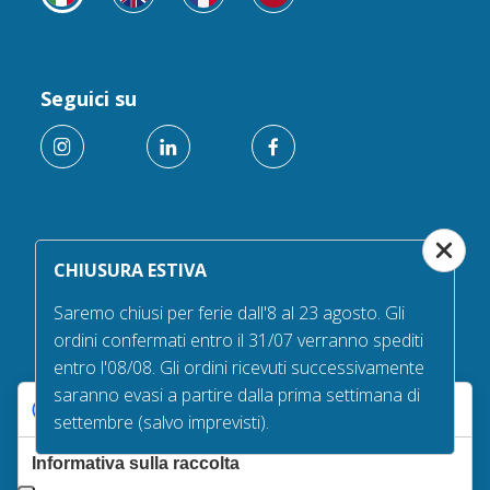
Seguici su
Servizio clienti
CHIUSURA ESTIVA
Bisogno di aiuto? I nostri uffici sono aperti dal Lunedì al
Venerdì, dalle 9:00 alle 13:00 e dalle 14:00 alle 17:30.
Saremo chiusi per ferie dall'8 al 23 agosto. Gli
chiamaci al +39 030/6394506
ordini confermati entro il 31/07 verranno spediti
entro l'08/08. Gli ordini ricevuti successivamente
saranno evasi a partire dalla prima settimana di
Le tue preferenze relative alla privacy
settembre (salvo imprevisti).
Gioca con noi
Scarica l'app game per qualche ora di divertimento
Informativa sulla raccolta