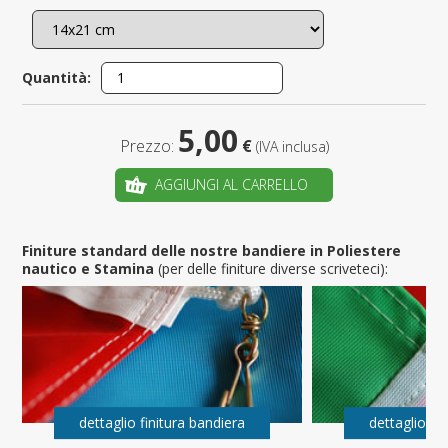
Quantità:
5,00
Prezzo:
€
(IVA inclusa)
AGGIUNGI AL CARRELLO
Finiture standard delle nostre bandiere in Poliestere
nautico e Stamina
(per delle finiture diverse scriveteci):
dettaglio finitura bandiera
dettaglio fi