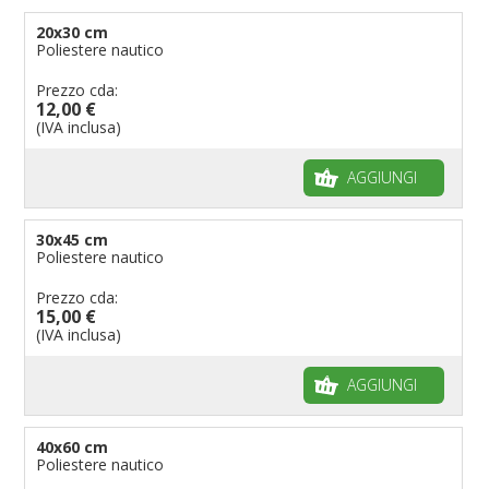
Bandiere per enti pubblici
20x30 cm
Poliestere nautico
Bandiere per ambasciate
Bandiere per riserve naturali e parchi
Prezzo cda:
12,00 €
Bandiere per musicisti
(IVA inclusa)
Bandiere per feste
AGGIUNGI
Bandiere Militari e della Marina
pennoni per bandiere
30x45 cm
Poliestere nautico
Prezzo cda:
15,00 €
(IVA inclusa)
AGGIUNGI
40x60 cm
Poliestere nautico