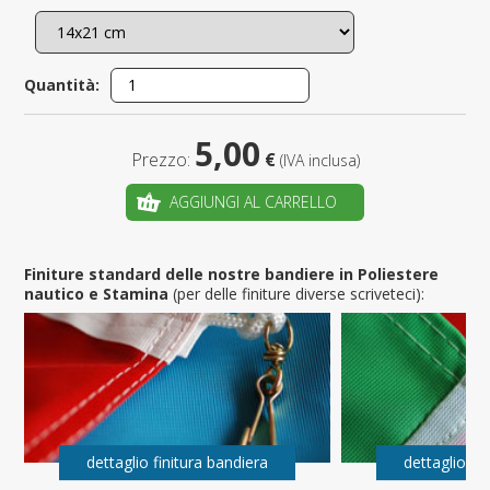
Quantità:
5,00
Prezzo:
€
(IVA inclusa)
AGGIUNGI AL CARRELLO
Finiture standard delle nostre bandiere in Poliestere
nautico e Stamina
(per delle finiture diverse scriveteci):
dettaglio finitura bandiera
dettaglio fi