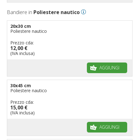
Bandiere Palio
Bandiere in
Poliestere nautico
Bandiere per eventi religiosi
Bandiere per enti pubblici
20x30 cm
Poliestere nautico
Bandiere per ambasciate
Bandiere per riserve naturali e parchi
Prezzo cda:
12,00 €
Bandiere per musicisti
(IVA inclusa)
Bandiere per feste
AGGIUNGI
Bandiere Militari e della Marina
pennoni per bandiere
30x45 cm
Poliestere nautico
Prezzo cda:
15,00 €
(IVA inclusa)
AGGIUNGI