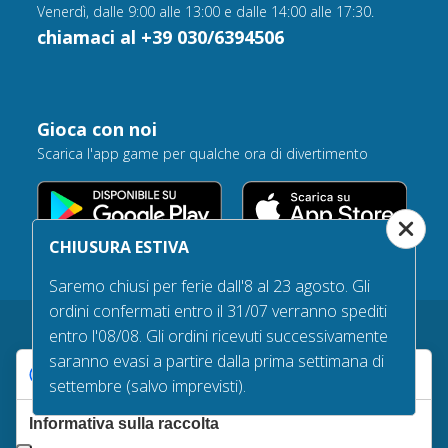
Venerdì, dalle 9:00 alle 13:00 e dalle 14:00 alle 17:30.
chiamaci al +39 030/6394506
Gioca con noi
Scarica l'app game per qualche ora di divertimento
CHIUSURA ESTIVA
Saremo chiusi per ferie dall'8 al 23 agosto. Gli
ordini confermati entro il 31/07 verranno spediti
entro l'08/08. Gli ordini ricevuti successivamente
saranno evasi a partire dalla prima settimana di
Le tue preferenze relative alla privacy
Garanzie d’acquisto
settembre (salvo imprevisti).
Tempi e costi di spedizione
Informativa sulla raccolta
Diritto di recesso