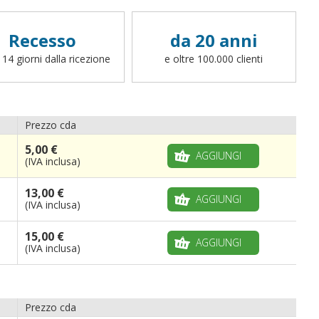
sbandieratore
. Per richiedere una finitura
differente (cappio con corda, canotto, anelli,
fettucce, ganci o altro, potete scrivere a
Recesso
da 20 anni
info@bandiere.it).
 14 giorni dalla ricezione
e oltre 100.000 clienti
Prezzo cda
5,00 €
AGGIUNGI
(IVA inclusa)
13,00 €
AGGIUNGI
(IVA inclusa)
15,00 €
AGGIUNGI
(IVA inclusa)
Prezzo cda