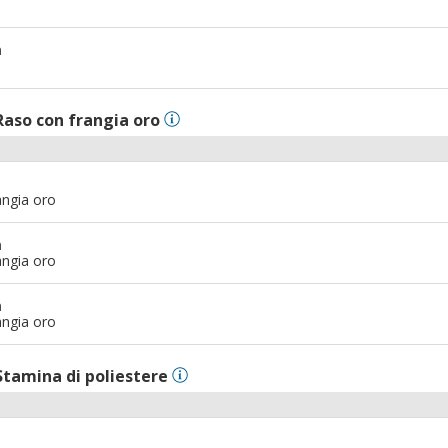
m
Raso con frangia oro
angia oro
m
angia oro
m
angia oro
Stamina di poliestere