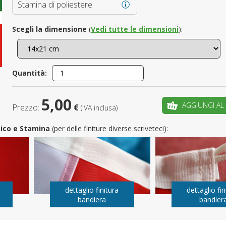
Stamina di poliestere
È il tuo 
Scegli la dimensione
(
Vedi tutte le dimensioni
):
C
Quantità:
5,00
AGGIUNGI AL
Prezzo:
€
(IVA inclusa)
utico e Stamina
(per delle finiture diverse scriveteci):
dettaglio finitura
dettaglio fin
bandiera
bandier