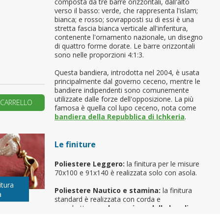
composta da tre barre orizzontali, dall'alto
verso il basso: verde, che rappresenta l'islam;
primo ordine?
bianca; e rosso; sovrapposti su di essi è una
stretta fascia bianca verticale all'inferitura,
contenente l'ornamento nazionale, un disegno
di quattro forme dorate. Le barre orizzontali
REA UN NUOVO ACCOUNT
sono nelle proporzioni 4:1:3.
Questa bandiera, introdotta nel 2004, è usata
principalmente dal governo ceceno, mentre le
bandiere indipendenti sono comunemente
utilizzate dalle forze dell'opposizione. La più
 CARRELLO
famosa è quella col lupo ceceno, nota come
bandiera della Repubblica di Ichkeria
.
Le finiture
Poliestere Leggero:
la finitura per le misure
70x100 e 91x140 è realizzata solo con asola.
itura
Poliestere Nautico e stamina:
la finitura
a
standard è realizzata con corda e
moschettone,
ad eccezione delle bandiere
da gara, da spiaggia, da barca e da