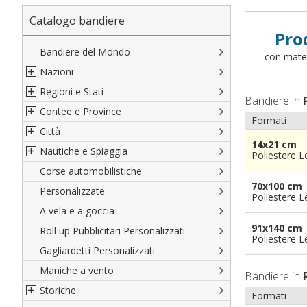
Catalogo bandiere
Pro
Bandiere del Mondo
con materi
Nazioni
Regioni e Stati
Nord America
Bandiere in
Contee e Province
Sud America
Regioni italiane
Formati
Città
Europa
Territori Italiani
Cantoni Svizzeri
14x21 cm
Nautiche e Spiaggia
Africa
Stati USA
Province Italiane
Città Italiane
Poliestere 
Corse automobilistiche
Asia
Francesi
Province Spagnole
Città spagnole
Militari e Mercantili
70x100 cm
Personalizzate
Oceania
Spagnole
Francia d'oltremare
Città francesi
Codice internazionale nautico
Poliestere 
A vela e a goccia
Austriache
Territori britannici d'oltremare
Città del mondo
Gran Pavese
91x140 cm
Roll up Pubblicitari Personalizzati
Tedesche
Varie Province del Mondo
Da spiaggia
Poliestere 
Gagliardetti Personalizzati
Regioni varie
Di cortesia
Maniche a vento
Bandiere in
Storiche
Formati