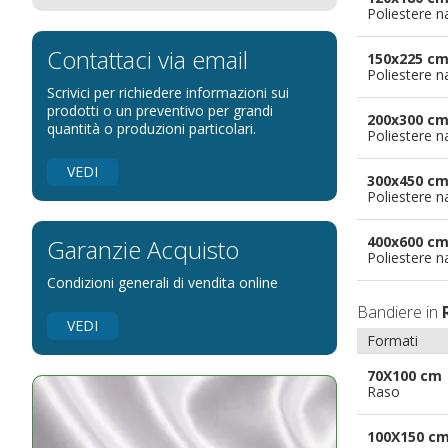
Poliestere n
Bandiere per eventi religiosi
Bandiere per enti pubblici
Contattaci via email
150x225 c
Poliestere n
Bandiere per ambasciate
Scrivici per richiedere informazioni sui
Bandiere per riserve naturali e parchi
prodotti o un preventivo per grandi
200x300 c
quantità o produzioni particolari.
Poliestere n
Bandiere per musicisti
Bandiere per feste
VEDI
300x450 c
Bandiere Militari e della Marina
Poliestere n
pennoni per bandiere
400x600 c
Garanzie Acquisto
Poliestere n
Condizioni generali di vendita online
Bandiere in
VEDI
Formati
70X100 cm
Raso
100X150 c