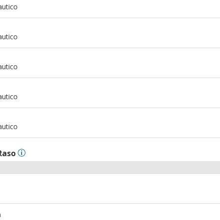
autico
m
autico
m
autico
m
autico
m
autico
Raso
m