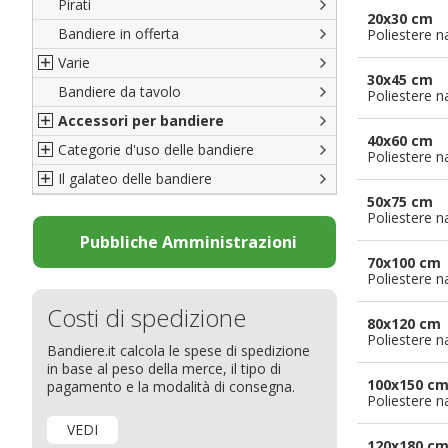
Pirati
Italiane
20x30 cm
Bandiere in offerta
Porte di Milano
Poliestere n
Varie
Francesi
30x45 cm
Bandiere da tavolo
Americane
Bandiere del CICAP - Think Deep
Poliestere n
Accessori per bandiere
Britanniche
Bandiere di Orgoglio Bresciano
40x60 cm
Categorie d'uso delle bandiere
Resto del Mondo
Organizzazioni internazionali
Accessori per bandiere
Poliestere n
Il galateo delle bandiere
Diplomatiche
Accessori per bandiere da tavolo
Bandiere segnavento
50x75 cm
Bandiere LGBTQ+
Bandiere pubblicitarie
Il Glossario
Poliestere n
Bandiere Pubblicitarie
Bandiere per sbandieratori
La bandiera
Pubbliche Amministrazioni
70x100 cm
Natale e altre festività
Bandiere per barche
Come disporre le bandiere
Poliestere n
Bandiere etniche e religiose
Bandiere per hotel
Dimensioni delle bandiere
Costi di spedizione
Bandiere per eventi
Come piegare il tricolore
80x120 cm
Poliestere n
Bandiere.it calcola le spese di spedizione
Bandiere per biciclette
in base al peso della merce, il tipo di
Bandiere per autosaloni
100x150 c
pagamento e la modalità di consegna.
Poliestere n
Bandiere per negozi
VEDI
Bandiere Palio
120x180 c