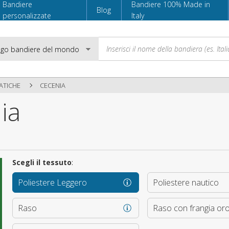
Bandiere
Bandiere 100% Made in
Blog
personalizzate
Italy
ATICHE
CECENIA
ia
Email
Password
Scegli il tessuto
:
Poliestere Leggero
Poliestere nautico
Accedi
Raso
Raso con frangia or