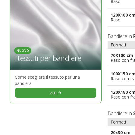
Raso
120X180 c
Raso
Bandiere in
Formati
NUOVO
70X100 cm
I tessuti per bandiere
Raso con fr
100X150 c
Come scegliere il tessuto per una
Raso con fr
bandiera
120X180 c
VEDI
Raso con fr
Bandiere in
Formati
20x30 cm