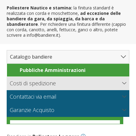
Poliestere Nautico e stamina:
la finitura standard è
realizzata con corda e moschettone,
ad eccezione delle
bandiere da gara, da spiaggia, da barca e da
sbandieratore
. Per richiedere una finitura differente (cappio
con corda, canotto, anelli, fettucce, ganci o altro, potete
scrivere a info@bandiere.it).
Catalogo bandiere
Pubbliche Amministrazioni
Bandiere del Mondo
Nazioni
Costi di spedizione
Regioni e Stati
Nord America
Bandiere.it calcola le spese di spedizione in base al peso
Contattaci via email
Contee e Province
Sud America
Regioni italiane
della merce, il tipo di pagamento e la modalità di
consegna.
NUOVO
Scrivici per richiedere informazioni sui prodotti o un
Città
Europa
Territori Italiani
Cantoni Svizzeri
I tessuti per bandiere
Garanzie Acquisto
preventivo per grandi quantità o produzioni particolari.
Nautiche e Spiaggia
Africa
Stati USA
Province Italiane
Città Italiane
VEDI
Condizioni generali di vendita online
Corse automobilistiche
Asia
Francesi
Province Spagnole
Città spagnole
Militari e Mercantili
VEDI
Come scegliere il tessuto per una bandiera
VEDI
Personalizzate
Oceania
Spagnole
Francia d'oltremare
Città francesi
Codice internazionale nautico