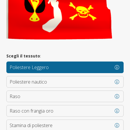
Scegli il tessuto
:
Poliestere Leggero
Poliestere nautico
Raso
Raso con frangia oro
Stamina di poliestere