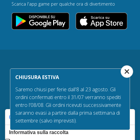
Scarica l'app game per qualche ora di divertimento
Garanzie d’acquisto
CHIUSURA ESTIVA
Tempi e costi di spedizione
Saremo chiusi per ferie dall'8 al 23 agosto. Gli
Diritto di recesso
ordini confermati entro il 31/07 verranno spediti
entro l'08/08. Gli ordini ricevuti successivamente
Qualità delle bandiere
saranno evasi a partire dalla prima settimana di
Privacy policy
Le tue preferenze relative alla privacy
settembre (salvo imprevisti).
Cookie policy
Informativa sulla raccolta