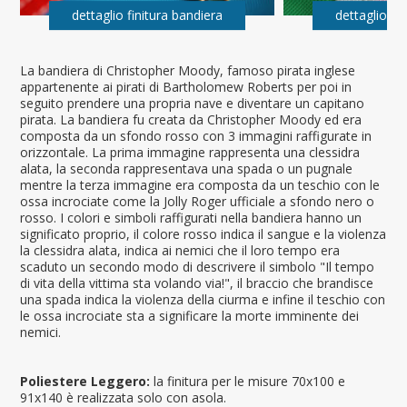
dettaglio finitura bandiera
dettaglio fi
La bandiera di Christopher Moody, famoso pirata inglese
appartenente ai pirati di Bartholomew Roberts per poi in
seguito prendere una propria nave e diventare un capitano
pirata. La bandiera fu creata da Christopher Moody ed era
composta da un sfondo rosso con 3 immagini raffigurate in
orizzontale. La prima immagine rappresenta una clessidra
alata, la seconda rappresentava una spada o un pugnale
mentre la terza immagine era composta da un teschio con le
ossa incrociate come la Jolly Roger ufficiale a sfondo nero o
rosso. I colori e simboli raffigurati nella bandiera hanno un
significato proprio, il colore rosso indica il sangue e la violenza
la clessidra alata, indica ai nemici che il loro tempo era
scaduto un secondo modo di descrivere il simbolo "Il tempo
di vita della vittima sta volando via!", il braccio che brandisce
una spada indica la violenza della ciurma e infine il teschio con
le ossa incrociate sta a significare la morte imminente dei
nemici.
Poliestere Leggero:
la finitura per le misure 70x100 e
91x140 è realizzata solo con asola.