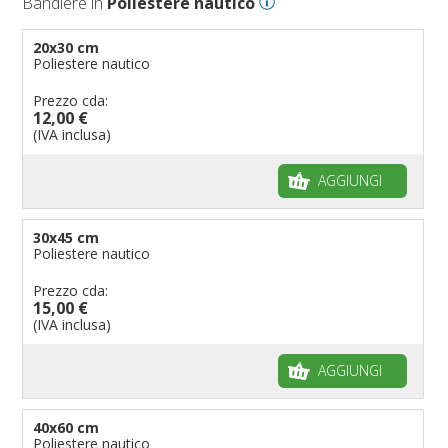
Bandiere in
Poliestere nautico
Bandiere per eventi religiosi
Bandiere per enti pubblici
20x30 cm
Poliestere nautico
Bandiere per ambasciate
Bandiere per riserve naturali e parchi
Prezzo cda:
12,00 €
Bandiere per musicisti
(IVA inclusa)
Bandiere per feste
AGGIUNGI
Bandiere Militari e della Marina
pennoni per bandiere
30x45 cm
Poliestere nautico
Prezzo cda:
15,00 €
(IVA inclusa)
AGGIUNGI
40x60 cm
Poliestere nautico