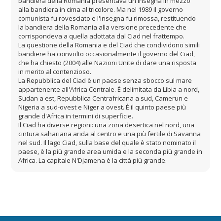
bandiera della Romania presentava un'insegna in mezzo
alla bandiera in cima al tricolore. Ma nel 1989 il governo
comunista fu rovesciato e l'insegna fu rimossa, restituendo
la bandiera della Romania alla versione precedente che
corrispondeva a quella adottata dal Ciad nel frattempo.
La questione della Romania e del Ciad che condividono simili
bandiere ha coinvolto occasionalmente il governo del Ciad,
che ha chiesto (2004) alle Nazioni Unite di dare una risposta
in merito al contenzioso.
La Repubblica del Ciad è un paese senza sbocco sul mare
appartenente all'Africa Centrale. È delimitata da Libia a nord,
Sudan a est, Repubblica Centrafricana a sud, Camerun e
Nigeria a sud-ovest e Niger a ovest. È il quinto paese più
grande d'Africa in termini di superficie.
Il Ciad ha diverse regioni: una zona desertica nel nord, una
cintura sahariana arida al centro e una più fertile di Savanna
nel sud. Il lago Ciad, sulla base del quale è stato nominato il
paese, è la più grande area umida e la seconda più grande in
Africa. La capitale N'Djamena è la città più grande.