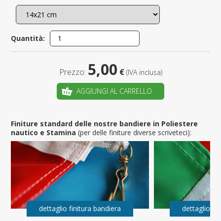
Quantità:
5,00
Prezzo:
€
(IVA inclusa)
AGGIUNGI AL CARRELLO
Finiture standard delle nostre bandiere in Poliestere
nautico e Stamina
(per delle finiture diverse scriveteci):
dettaglio finitura bandiera
dettaglio fi