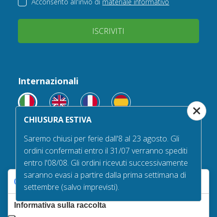
Acconsento all'invio di
materiale informativo
ISCRIVITI
Internazionali
CHIUSURA ESTIVA
Saremo chiusi per ferie dall'8 al 23 agosto. Gli
Seguici su
ordini confermati entro il 31/07 verranno spediti
entro l'08/08. Gli ordini ricevuti successivamente
saranno evasi a partire dalla prima settimana di
Le tue preferenze relative alla privacy
settembre (salvo imprevisti).
Informativa sulla raccolta