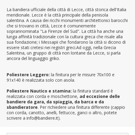
La bandiera ufficiale della città di Lecce, città storica dell'Italia
meridionale. Lecce è la città principale della penisola
salentina. A causa dei ricchi monumenti architettonici barocchi
che si trovano in città, Lecce è comunemente
soprannominata "La Firenze del Sud". La città ha anche una
lunga affinità tradizionale con la cultura greca che risale alla
sua fondazione; i Messapii che fondarono la città si dicono di
essere stati cretesi nei registri greci.Ad oggi, nella Grecia
Salentina, un gruppo di città non lontane da Lecce, si parla
ancora del linguaggio griko.
Poliestere Leggero:
la finitura per le misure 70x100 e
91x140 è realizzata solo con asola.
Poliestere Nautico e stamina:
la finitura standard è
realizzata con corda e moschettone,
ad eccezione delle
bandiere da gara, da spiaggia, da barca e da
sbandieratore
. Per richiedere una finitura differente (cappio
con corda, canotto, anelli, fettucce, ganci o altro, potete
scrivere a info@bandiere.it).