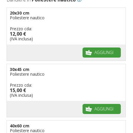
Bandiere per eventi religiosi
Bandiere per enti pubblici
20x30 cm
Poliestere nautico
Bandiere per ambasciate
Bandiere per riserve naturali e parchi
Prezzo cda:
12,00 €
Bandiere per musicisti
(IVA inclusa)
Bandiere per feste
AGGIUNGI
Bandiere Militari e della Marina
pennoni per bandiere
30x45 cm
Poliestere nautico
Prezzo cda:
15,00 €
(IVA inclusa)
AGGIUNGI
40x60 cm
Poliestere nautico