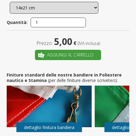
Quantità:
5,00
Prezzo:
€
(IVA inclusa)
AGGIUNGI AL CARRELLO
Finiture standard delle nostre bandiere in Poliestere
nautico e Stamina
(per delle finiture diverse scriveteci):
dettaglio finitura bandiera
dettaglio fi