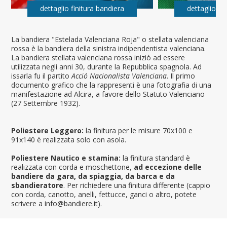
dettaglio finitura bandiera
dettaglio fi
La bandiera "Estelada Valenciana Roja" o stellata valenciana
rossa è la bandiera della sinistra indipendentista valenciana.
La bandiera stellata valenciana rossa iniziò ad essere
utilizzata negli anni 30, durante la Repubblica spagnola. Ad
issarla fu il partito
Acció Nacionalista Valenciana
. Il primo
documento grafico che la rappresenti è una fotografia di una
manifestazione ad Alcira, a favore dello Statuto Valenciano
(27 Settembre 1932).
Poliestere Leggero:
la finitura per le misure 70x100 e
91x140 è realizzata solo con asola.
Poliestere Nautico e stamina:
la finitura standard è
realizzata con corda e moschettone,
ad eccezione delle
bandiere da gara, da spiaggia, da barca e da
sbandieratore
. Per richiedere una finitura differente (cappio
con corda, canotto, anelli, fettucce, ganci o altro, potete
scrivere a info@bandiere.it).