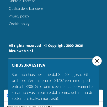
Diritto di recesso
Qualità delle bandiere
Privacy policy
Cookie policy
All rights reserved - © Copyright 2000-2026
bizOnweb s.r.l
Via Fratelli Bandiera 18, 25122 - Brescia, Italia
CHIUSURA ESTIVA
P.IVA 02232630984 - Iscrizione presso la Camera di
Commercio di Brescia,
Saremo chiusi per ferie dall'8 al 23 agosto. Gli
n° REA 432569 Capitale sociale versato Euro 25.000,00.
ordini confermati entro il 31/07 verranno spediti
Tel +39.030 6394506
entro l'08/08. Gli ordini ricevuti successivamente
Email:
info@bandiere.it
saranno evasi a partire dalla prima settimana di
PEC
bizonweb@mailcertiﬁcatapec.it
Le tue preferenze relative alla privacy
settembre (salvo imprevisti).