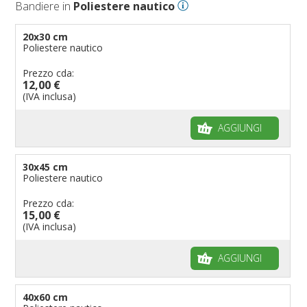
Bandiere in
Poliestere nautico
Bandiere per eventi religiosi
Bandiere per enti pubblici
20x30 cm
Poliestere nautico
Bandiere per ambasciate
Bandiere per riserve naturali e parchi
Prezzo cda:
12,00 €
Bandiere per musicisti
(IVA inclusa)
Bandiere per feste
AGGIUNGI
Bandiere Militari e della Marina
pennoni per bandiere
30x45 cm
Poliestere nautico
Prezzo cda:
15,00 €
(IVA inclusa)
AGGIUNGI
40x60 cm