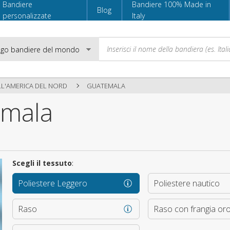
Bandiere
Bandiere 100% Made in
Blog
personalizzate
Italy
LL'AMERICA DEL NORD
GUATEMALA
emala
Email
Password
Scegli il tessuto
:
Poliestere Leggero
Poliestere nautico
Accedi
Raso
Raso con frangia or