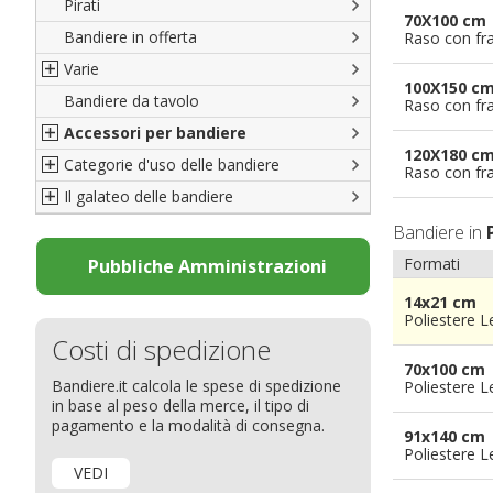
Pirati
Italiane
70X100 cm
Bandiere in offerta
Porte di Milano
Raso con fr
Varie
Francesi
100X150 c
Bandiere da tavolo
Americane
Bandiere del CICAP - Think Deep
Raso con fr
Accessori per bandiere
Britanniche
Bandiere di Orgoglio Bresciano
120X180 c
Categorie d'uso delle bandiere
Resto del Mondo
Organizzazioni internazionali
Accessori per bandiere
Raso con fr
Il galateo delle bandiere
Diplomatiche
Accessori per bandiere da tavolo
Bandiere segnavento
Bandiere LGBTQ+
Bandiere pubblicitarie
Il Glossario
Bandiere in
Bandiere Pubblicitarie
Bandiere per sbandieratori
La bandiera
Formati
Pubbliche Amministrazioni
Natale e altre festività
Bandiere per barche
Come disporre le bandiere
14x21 cm
Poliestere 
Bandiere etniche e religiose
Bandiere per hotel
Dimensioni delle bandiere
Costi di spedizione
Bandiere per eventi
Come piegare il tricolore
70x100 cm
Bandiere.it calcola le spese di spedizione
Poliestere 
Bandiere per biciclette
in base al peso della merce, il tipo di
Bandiere per autosaloni
pagamento e la modalità di consegna.
91x140 cm
Bandiere per negozi
Poliestere 
VEDI
Bandiere Palio