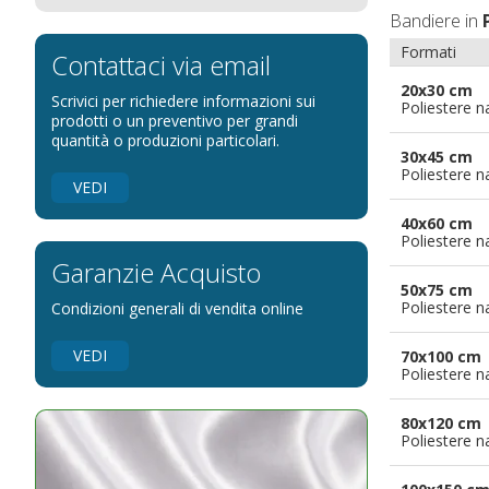
Bandiere in
Bandiere per eventi religiosi
Formati
Bandiere per enti pubblici
Contattaci via email
Bandiere per ambasciate
20x30 cm
Scrivici per richiedere informazioni sui
Poliestere n
Bandiere per riserve naturali e parchi
prodotti o un preventivo per grandi
quantità o produzioni particolari.
Bandiere per musicisti
30x45 cm
Poliestere n
Bandiere per feste
VEDI
Bandiere Militari e della Marina
40x60 cm
Poliestere n
pennoni per bandiere
Garanzie Acquisto
50x75 cm
Poliestere n
Condizioni generali di vendita online
VEDI
70x100 cm
Poliestere n
80x120 cm
Poliestere n