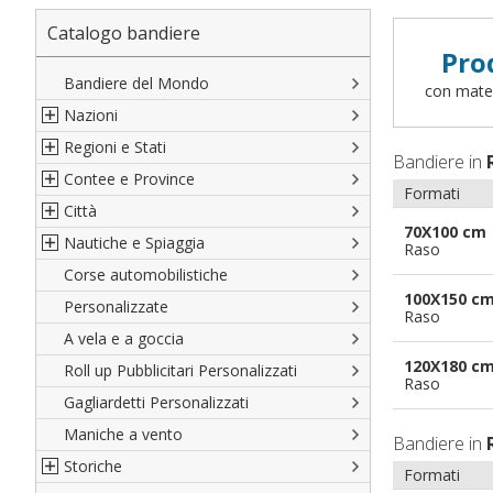
Catalogo bandiere
Pro
Bandiere del Mondo
con materi
Nazioni
Regioni e Stati
Nord America
Bandiere in
Contee e Province
Sud America
Regioni italiane
Formati
Città
Europa
Territori Italiani
Cantoni Svizzeri
70X100 cm
Nautiche e Spiaggia
Africa
Stati USA
Province Italiane
Città Italiane
Raso
Corse automobilistiche
Asia
Francesi
Province Spagnole
Città spagnole
Militari e Mercantili
100X150 c
Personalizzate
Oceania
Spagnole
Francia d'oltremare
Città francesi
Codice internazionale nautico
Raso
A vela e a goccia
Austriache
Territori britannici d'oltremare
Città del mondo
Gran Pavese
120X180 c
Roll up Pubblicitari Personalizzati
Tedesche
Varie Province del Mondo
Da spiaggia
Raso
Gagliardetti Personalizzati
Regioni varie
Di cortesia
Maniche a vento
Bandiere in
Storiche
Formati