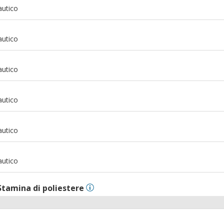
m
autico
m
autico
m
autico
m
autico
m
autico
m
autico
Stamina di poliestere