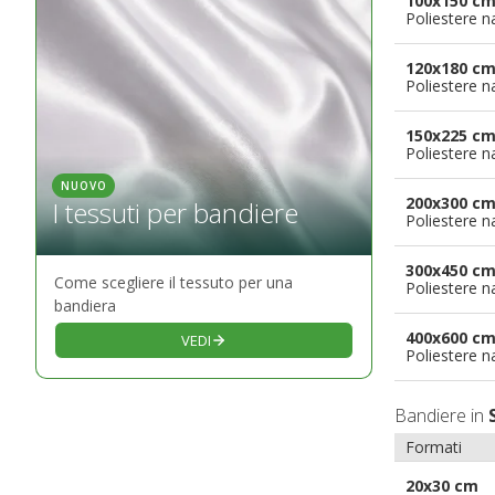
100x150 c
Poliestere n
120x180 c
Poliestere n
150x225 c
Poliestere n
NUOVO
200x300 c
I tessuti per bandiere
Poliestere n
300x450 c
Come scegliere il tessuto per una
Poliestere n
bandiera
400x600 c
VEDI
Poliestere n
Bandiere in
Formati
20x30 cm