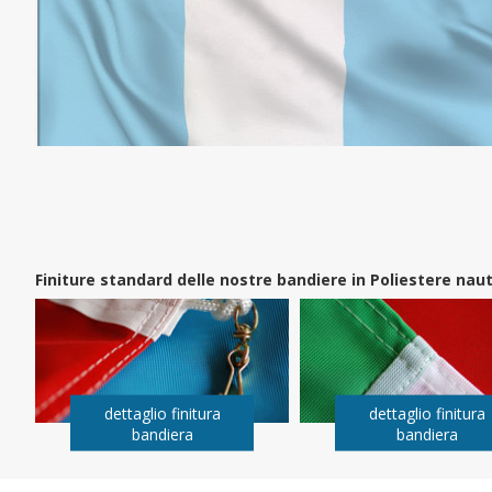
Finiture standard delle nostre bandiere in Poliestere na
dettaglio finitura
dettaglio finitura
bandiera
bandiera