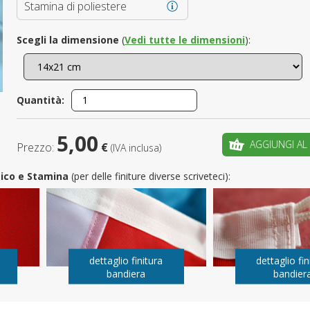
Stamina di poliestere
È il tuo 
Scegli la dimensione
(
Vedi tutte le dimensioni
):
C
Quantità:
5,00
AGGIUNGI AL
Prezzo:
€
(IVA inclusa)
utico e Stamina
(per delle finiture diverse scriveteci):
dettaglio finitura
dettaglio fin
bandiera
bandier