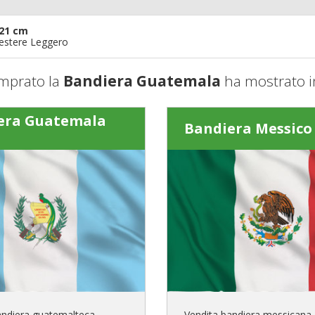
21 cm
iestere Leggero
mprato la
Bandiera Guatemala
ha mostrato i
era Guatemala
Bandiera Messico
andiera guatemalteca
Vendita bandiera messicana