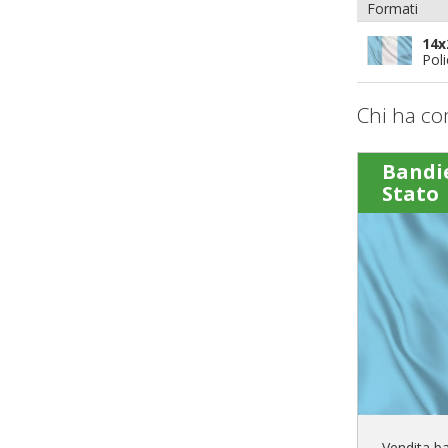
Formati
14x
Pol
Chi ha co
Bandi
Stato
Vendita b