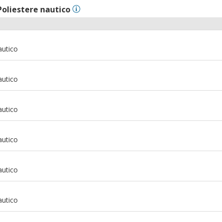
Poliestere nautico
autico
autico
autico
autico
autico
autico