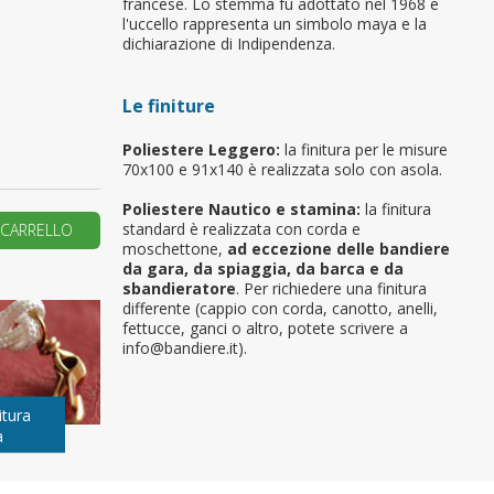
francese. Lo stemma fu adottato nel 1968 e
l'uccello rappresenta un simbolo maya e la
primo ordine?
dichiarazione di Indipendenza.
Le finiture
REA UN NUOVO ACCOUNT
Poliestere Leggero:
la finitura per le misure
70x100 e 91x140 è realizzata solo con asola.
Poliestere Nautico e stamina:
la finitura
standard è realizzata con corda e
 CARRELLO
moschettone,
ad eccezione delle bandiere
da gara, da spiaggia, da barca e da
sbandieratore
. Per richiedere una finitura
differente (cappio con corda, canotto, anelli,
fettucce, ganci o altro, potete scrivere a
info@bandiere.it).
itura
a