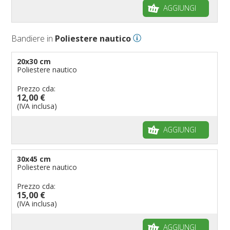
AGGIUNGI
Bandiere per negozi
Bandiere Palio
Bandiere in
Poliestere nautico
Bandiere per eventi religiosi
Bandiere per enti pubblici
20x30 cm
Poliestere nautico
Bandiere per ambasciate
Bandiere per riserve naturali e parchi
Prezzo cda:
12,00 €
Bandiere per musicisti
(IVA inclusa)
Bandiere per feste
AGGIUNGI
Bandiere Militari e della Marina
pennoni per bandiere
30x45 cm
Poliestere nautico
Prezzo cda:
15,00 €
(IVA inclusa)
AGGIUNGI