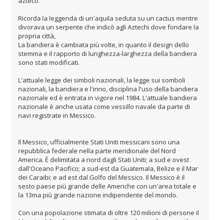
azteco.
Ricorda la leggenda di un'aquila seduta su un cactus mentre
divorava un serpente che indicò agli Aztechi dove fondare la
propria città,
La bandiera è cambiata più volte, in quanto il design dello
stemma e il rapporto di lunghezza-larghezza della bandiera
sono stati modificati.
L'attuale legge dei simboli nazionali, la legge sui somboli
nazionali, la bandiera e l'inno, disciplina l'uso della bandiera
nazionale ed è entrata in vigore nel 1984. L'attuale bandiera
nazionale è anche usata come vessillo navale da parte di
navi registrate in Messico.
Il Messico, ufficialmente Stati Uniti messicani sono una
repubblica federale nella parte meridionale del Nord
America. È delimitata a nord dagli Stati Uniti; a sud e ovest
dall'Oceano Pacifico; a sud-est da Guatemala, Belize e il Mar
dei Caraibi; e ad est dal Golfo del Messico. Il Messico è il
sesto paese più grande delle Americhe con un'area totale e
la 13ma più grande nazione indipendente del mondo.
Con una popolazione stimata di oltre 120 milioni di persone il