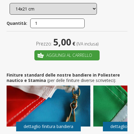
Quantità:
5,00
Prezzo:
€
(IVA inclusa)
AGGIUNGI AL CARRELLO
Finiture standard delle nostre bandiere in Poliestere
nautico e Stamina
(per delle finiture diverse scriveteci):
dettaglio finitura bandiera
dettaglio fi