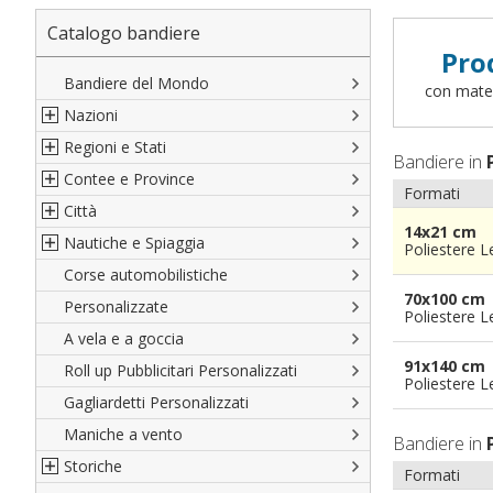
Catalogo bandiere
Pro
Bandiere del Mondo
con materi
Nazioni
Regioni e Stati
Nord America
Bandiere in
Contee e Province
Sud America
Regioni italiane
Formati
Città
Europa
Territori Italiani
Cantoni Svizzeri
14x21 cm
Nautiche e Spiaggia
Africa
Stati USA
Province Italiane
Città Italiane
Poliestere 
Corse automobilistiche
Asia
Francesi
Province Spagnole
Città spagnole
Militari e Mercantili
70x100 cm
Personalizzate
Oceania
Spagnole
Francia d'oltremare
Città francesi
Codice internazionale nautico
Poliestere 
A vela e a goccia
Austriache
Territori britannici d'oltremare
Città del mondo
Gran Pavese
91x140 cm
Roll up Pubblicitari Personalizzati
Tedesche
Varie Province del Mondo
Da spiaggia
Poliestere 
Gagliardetti Personalizzati
Regioni varie
Di cortesia
Maniche a vento
Bandiere in
Storiche
Formati