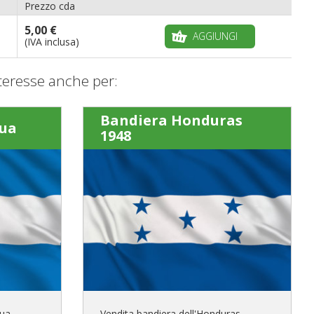
Prezzo cda
5,00 €
AGGIUNGI
(IVA inclusa)
teresse anche per:
Bandiera Honduras
gua
1948
gua
Vendita bandiera dell'Honduras