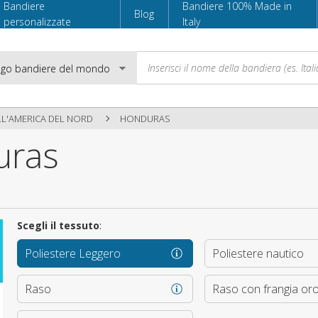
Bandiere
Bandiere 100% Made in
Blog
personalizzate
Italy
LL'AMERICA DEL NORD
HONDURAS
uras
Email
Password
Scegli il tessuto
:
Poliestere Leggero
Poliestere nautico
Accedi
Raso
Raso con frangia or