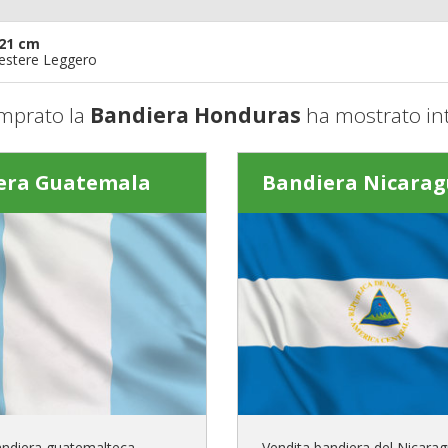
21 cm
iestere Leggero
mprato la
Bandiera Honduras
ha mostrato in
era Guatemala
Bandiera Nicara
andiera guatemalteca
Vendita bandiera del Nicara