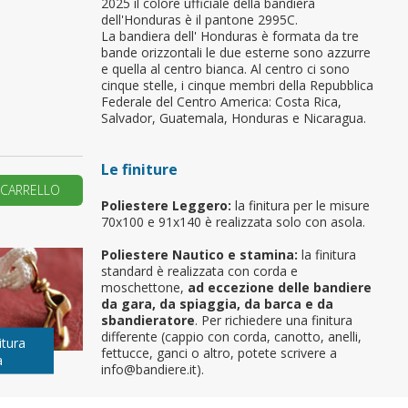
2025 il colore ufficiale della bandiera
dell'Honduras è il pantone 2995C.
primo ordine?
La bandiera dell' Honduras è formata da tre
bande orizzontali le due esterne sono azzurre
e quella al centro bianca. Al centro ci sono
cinque stelle, i cinque membri della Repubblica
REA UN NUOVO ACCOUNT
Federale del Centro America: Costa Rica,
Salvador, Guatemala, Honduras e Nicaragua.
Le finiture
 CARRELLO
Poliestere Leggero:
la finitura per le misure
70x100 e 91x140 è realizzata solo con asola.
Poliestere Nautico e stamina:
la finitura
standard è realizzata con corda e
moschettone,
ad eccezione delle bandiere
da gara, da spiaggia, da barca e da
sbandieratore
. Per richiedere una finitura
differente (cappio con corda, canotto, anelli,
itura
fettucce, ganci o altro, potete scrivere a
a
info@bandiere.it).