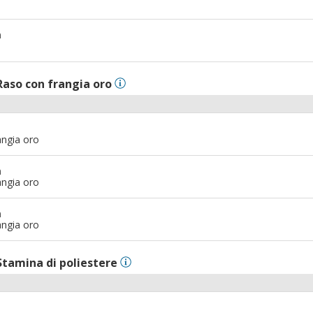
m
Raso con frangia oro
angia oro
m
angia oro
m
angia oro
Stamina di poliestere