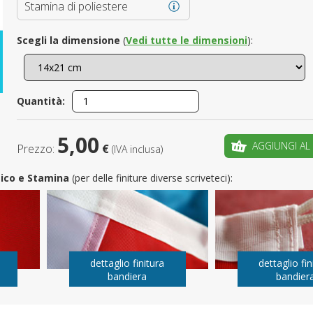
Stamina di poliestere
È il tuo 
Scegli la dimensione
(
Vedi tutte le dimensioni
):
C
Quantità:
5,00
AGGIUNGI AL
Prezzo:
€
(IVA inclusa)
utico e Stamina
(per delle finiture diverse scriveteci):
dettaglio finitura
dettaglio fin
bandiera
bandier