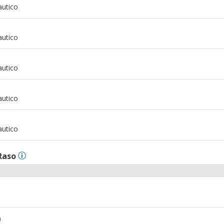
autico
m
autico
m
autico
m
autico
m
autico
Raso
m