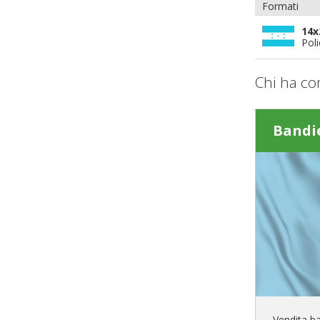
Formati
14x
Pol
Chi ha co
Bandi
Vendita b