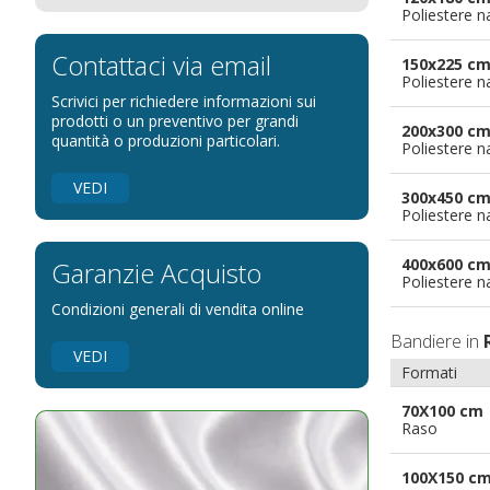
Poliestere n
Bandiere per eventi religiosi
Bandiere per enti pubblici
Contattaci via email
150x225 c
Poliestere n
Bandiere per ambasciate
Scrivici per richiedere informazioni sui
Bandiere per riserve naturali e parchi
prodotti o un preventivo per grandi
200x300 c
quantità o produzioni particolari.
Poliestere n
Bandiere per musicisti
Bandiere per feste
VEDI
300x450 c
Bandiere Militari e della Marina
Poliestere n
pennoni per bandiere
400x600 c
Garanzie Acquisto
Poliestere n
Condizioni generali di vendita online
Bandiere in
VEDI
Formati
70X100 cm
Raso
100X150 c