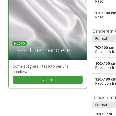
Raso
120X180 c
Raso
Bandiere in
Formati
NUOVO
70X100 cm
I tessuti per bandiere
Raso con fr
100X150 c
Come scegliere il tessuto per una
Raso con fr
bandiera
120X180 c
VEDI
Raso con fr
Bandiere in
Formati
20x30 cm