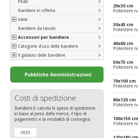
Pirati
Italiane
20x30 cm
Bandiere in offerta
Porte di Milano
Poliestere n
Varie
Francesi
30x45 cm
Bandiere da tavolo
Americane
Bandiere del CICAP - Think Deep
Poliestere n
Accessori per bandiere
Britanniche
Bandiere di Orgoglio Bresciano
40x60 cm
Categorie d'uso delle bandiere
Resto del Mondo
Organizzazioni internazionali
Accessori per bandiere
Poliestere n
Il galateo delle bandiere
Diplomatiche
Accessori per bandiere da tavolo
Bandiere segnavento
50x75 cm
Bandiere LGBTQ+
Bandiere pubblicitarie
Il Glossario
Poliestere n
Bandiere Pubblicitarie
Bandiere per sbandieratori
La bandiera
Pubbliche Amministrazioni
70x100 cm
Natale e altre festività
Bandiere per barche
Come disporre le bandiere
Poliestere n
Bandiere etniche e religiose
Bandiere per hotel
Dimensioni delle bandiere
Costi di spedizione
Bandiere per eventi
Come piegare il tricolore
80x120 cm
Poliestere n
Bandiere.it calcola le spese di spedizione
Bandiere per biciclette
in base al peso della merce, il tipo di
Bandiere per autosaloni
100x150 c
pagamento e la modalità di consegna.
Poliestere n
Bandiere per negozi
VEDI
Bandiere Palio
120x180 c