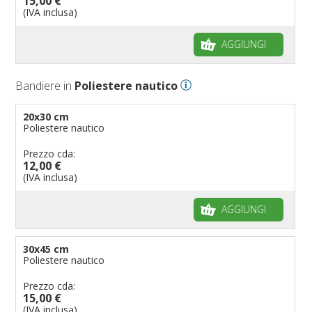
15,00 €
Bandiere per biciclette
(IVA inclusa)
Bandiere per autosaloni
AGGIUNGI
Bandiere per negozi
Bandiere Palio
Bandiere in
Poliestere nautico
Bandiere per eventi religiosi
Bandiere per enti pubblici
20x30 cm
Poliestere nautico
Bandiere per ambasciate
Bandiere per riserve naturali e parchi
Prezzo cda:
12,00 €
Bandiere per musicisti
(IVA inclusa)
Bandiere per feste
AGGIUNGI
Bandiere Militari e della Marina
pennoni per bandiere
30x45 cm
Poliestere nautico
Prezzo cda:
15,00 €
(IVA inclusa)