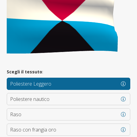
Scegli il tessuto
:
Poliestere Leggero
Poliestere nautico
Raso
Raso con frangia oro