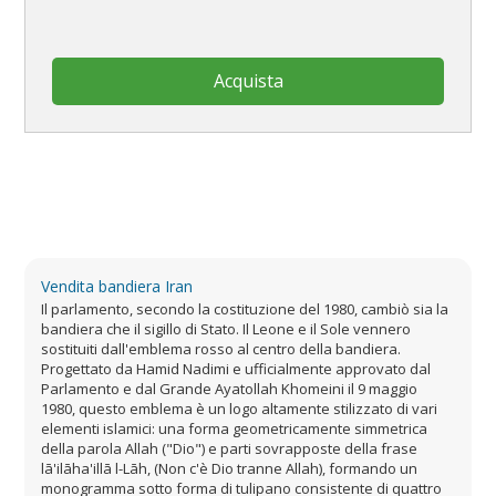
Acquista
Vendita bandiera Iran
Il parlamento, secondo la costituzione del 1980, cambiò sia la
bandiera che il sigillo di Stato. Il Leone e il Sole vennero
sostituiti dall'emblema rosso al centro della bandiera.
Progettato da Hamid Nadimi e ufficialmente approvato dal
Parlamento e dal Grande Ayatollah Khomeini il 9 maggio
1980, questo emblema è un logo altamente stilizzato di vari
elementi islamici: una forma geometricamente simmetrica
della parola Allah ("Dio") e parti sovrapposte della frase
lā'ilāha'illā l-Lāh, (Non c'è Dio tranne Allah), formando un
monogramma sotto forma di tulipano consistente di quattro