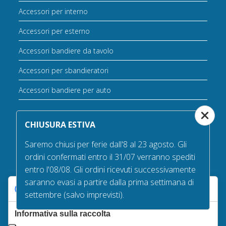
Accessori per interno
Accessori per esterno
Accessori bandiere da tavolo
Accessori per sbandieratori
Accessori bandiere per auto
CHIUSURA ESTIVA
Saremo chiusi per ferie dall'8 al 23 agosto. Gli
ordini confermati entro il 31/07 verranno spediti
La nostra qualità
entro l'08/08. Gli ordini ricevuti successivamente
saranno evasi a partire dalla prima settimana di
Le tue preferenze relative alla privacy
settembre (salvo imprevisti).
Informativa sulla raccolta
4,8
-
96%
di feedback positivi