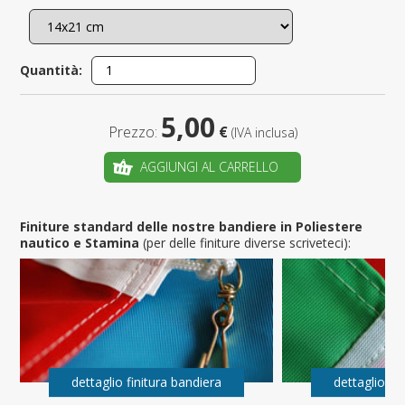
Quantità:
5,00
Prezzo:
€
(IVA inclusa)
AGGIUNGI AL CARRELLO
Finiture standard delle nostre bandiere in Poliestere
nautico e Stamina
(per delle finiture diverse scriveteci):
dettaglio finitura bandiera
dettaglio fi