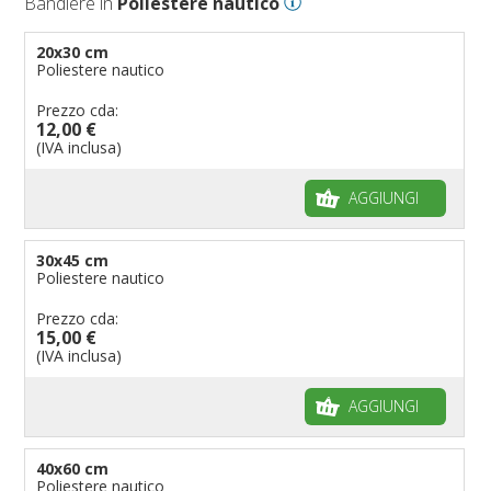
Bandiere in
Poliestere nautico
Bandiere per eventi religiosi
Bandiere per enti pubblici
20x30 cm
Poliestere nautico
Bandiere per ambasciate
Bandiere per riserve naturali e parchi
Prezzo cda:
12,00 €
Bandiere per musicisti
(IVA inclusa)
Bandiere per feste
AGGIUNGI
Bandiere Militari e della Marina
pennoni per bandiere
30x45 cm
Poliestere nautico
Prezzo cda:
15,00 €
(IVA inclusa)
AGGIUNGI
40x60 cm
Poliestere nautico