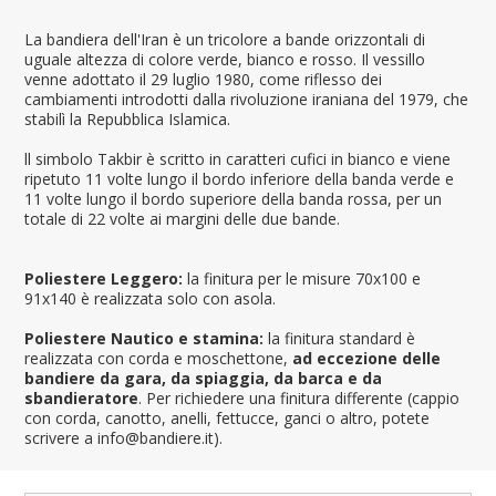
La bandiera dell'Iran è un tricolore a bande orizzontali di
uguale altezza di colore verde, bianco e rosso. Il vessillo
venne adottato il 29 luglio 1980, come riflesso dei
cambiamenti introdotti dalla rivoluzione iraniana del 1979, che
stabilì la Repubblica Islamica.
ll simbolo Takbir è scritto in caratteri cufici in bianco e viene
ripetuto 11 volte lungo il bordo inferiore della banda verde e
11 volte lungo il bordo superiore della banda rossa, per un
totale di 22 volte ai margini delle due bande.
Poliestere Leggero:
la finitura per le misure 70x100 e
91x140 è realizzata solo con asola.
Poliestere Nautico e stamina:
la finitura standard è
realizzata con corda e moschettone,
ad eccezione delle
bandiere da gara, da spiaggia, da barca e da
sbandieratore
. Per richiedere una finitura differente (cappio
con corda, canotto, anelli, fettucce, ganci o altro, potete
scrivere a info@bandiere.it).