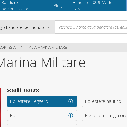
Bandiere
Bandiere 100% Made in
Blog
personalizzate
Italy
CORTESIA
ITALIA MARINA MILITARE
Marina Militare
Email
Password
Scegli il tessuto
:
Poliestere Leggero
Poliestere nautico
Accedi
Raso
Raso con frangia or