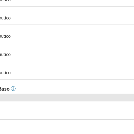
m
autico
m
autico
m
autico
m
autico
Raso
m