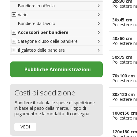
20x30 cm
Bandiere in offerta
Porte di Milano
Poliestere n
Varie
Francesi
30x45 cm
Bandiere da tavolo
Americane
Bandiere del CICAP - Think Deep
Poliestere n
Accessori per bandiere
Britanniche
Bandiere di Orgoglio Bresciano
40x60 cm
Categorie d'uso delle bandiere
Resto del Mondo
Organizzazioni internazionali
Accessori per bandiere
Poliestere n
Il galateo delle bandiere
Diplomatiche
Accessori per bandiere da tavolo
Bandiere segnavento
50x75 cm
Bandiere LGBTQ+
Bandiere pubblicitarie
Il Glossario
Poliestere n
Bandiere Pubblicitarie
Bandiere per sbandieratori
La bandiera
Pubbliche Amministrazioni
70x100 cm
Natale e altre festività
Bandiere per barche
Come disporre le bandiere
Poliestere n
Bandiere etniche e religiose
Bandiere per hotel
Dimensioni delle bandiere
Costi di spedizione
Bandiere per eventi
Come piegare il tricolore
80x120 cm
Poliestere n
Bandiere.it calcola le spese di spedizione
Bandiere per biciclette
in base al peso della merce, il tipo di
Bandiere per autosaloni
100x150 c
pagamento e la modalità di consegna.
Poliestere n
Bandiere per negozi
VEDI
Bandiere Palio
120x180 c
Poliestere n