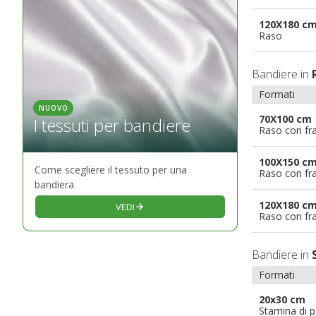
120X180 c
Raso
Bandiere in
Formati
NUOVO
70X100 cm
I tessuti per bandiere
Raso con fr
100X150 c
Come scegliere il tessuto per una
Raso con fr
bandiera
120X180 c
VEDI
Raso con fr
Bandiere in
Formati
20x30 cm
Stamina di p