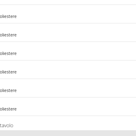
oliestere
oliestere
oliestere
oliestere
m
oliestere
m
oliestere
tavolo