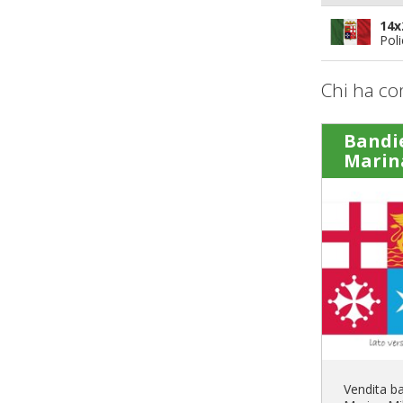
14x
Pol
Chi ha co
Bandi
Marin
Vendita b