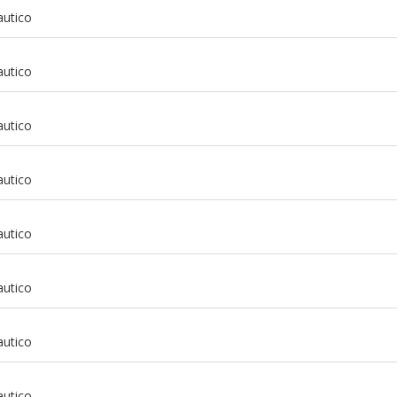
autico
autico
autico
autico
autico
autico
m
autico
m
autico