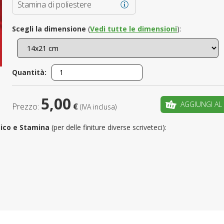
Stamina di poliestere
È il tuo 
Scegli la dimensione
(
Vedi tutte le dimensioni
):
C
Quantità:
5,00
AGGIUNGI AL
Prezzo:
€
(IVA inclusa)
utico e Stamina
(per delle finiture diverse scriveteci):