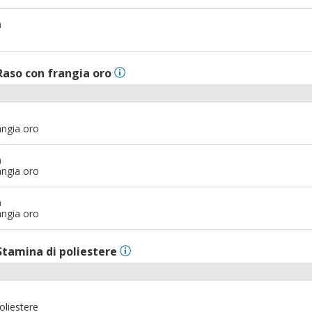
m
Raso con frangia oro
angia oro
m
angia oro
m
angia oro
Stamina di poliestere
oliestere