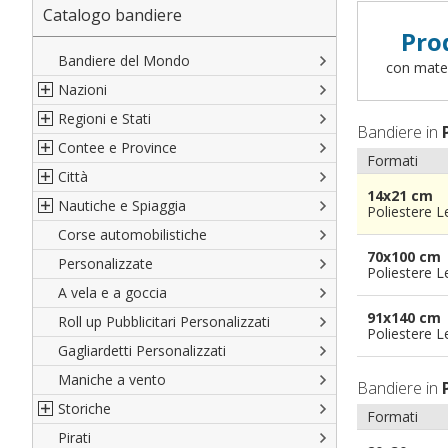
Catalogo bandiere
Pro
Bandiere del Mondo
con materi
Nazioni
Regioni e Stati
Nord America
Bandiere in
Contee e Province
Sud America
Regioni italiane
Formati
Città
Europa
Territori Italiani
Cantoni Svizzeri
14x21 cm
Nautiche e Spiaggia
Africa
Stati USA
Province Italiane
Città Italiane
Poliestere 
Corse automobilistiche
Asia
Francesi
Province Spagnole
Città spagnole
Militari e Mercantili
70x100 cm
Personalizzate
Oceania
Spagnole
Francia d'oltremare
Città francesi
Codice internazionale nautico
Poliestere 
A vela e a goccia
Austriache
Territori britannici d'oltremare
Città del mondo
Gran Pavese
91x140 cm
Roll up Pubblicitari Personalizzati
Tedesche
Varie Province del Mondo
Da spiaggia
Poliestere 
Gagliardetti Personalizzati
Regioni varie
Di cortesia
Maniche a vento
Bandiere in
Storiche
Formati
Pirati
Italiane