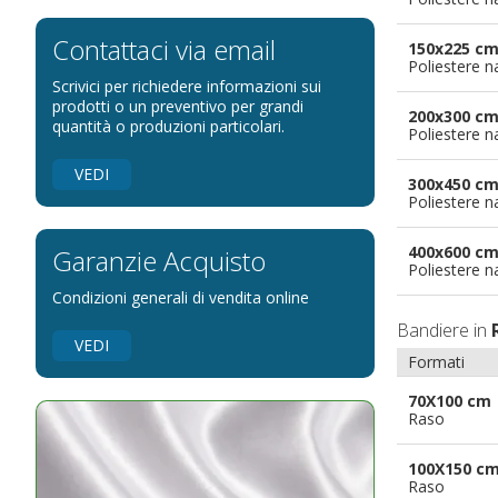
Bandiere per eventi religiosi
Bandiere per enti pubblici
Contattaci via email
150x225 c
Poliestere n
Bandiere per ambasciate
Scrivici per richiedere informazioni sui
Bandiere per riserve naturali e parchi
prodotti o un preventivo per grandi
200x300 c
quantità o produzioni particolari.
Poliestere n
Bandiere per musicisti
Bandiere per feste
VEDI
300x450 c
Bandiere Militari e della Marina
Poliestere n
pennoni per bandiere
400x600 c
Garanzie Acquisto
Poliestere n
Condizioni generali di vendita online
Bandiere in
VEDI
Formati
70X100 cm
Raso
100X150 c
Raso