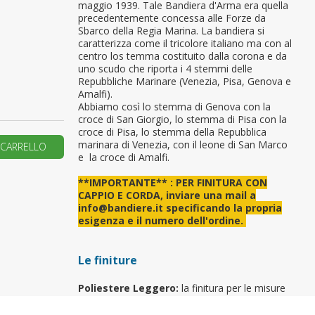
maggio 1939. Tale Bandiera d'Arma era quella
precedentemente concessa alle Forze da
primo ordine?
Sbarco della Regia Marina. La bandiera si
caratterizza come il tricolore italiano ma con al
centro los temma costituito dalla corona e da
REA UN NUOVO ACCOUNT
uno scudo che riporta i 4 stemmi delle
Repubbliche Marinare (Venezia, Pisa, Genova e
Amalfi).
Abbiamo così lo stemma di Genova con la
croce di San Giorgio, lo stemma di Pisa con la
croce di Pisa, lo stemma della Repubblica
marinara di Venezia, con il leone di San Marco
 CARRELLO
e la croce di Amalfi.
**IMPORTANTE** : PER FINITURA CON
CAPPIO E CORDA, inviare una mail a
info@bandiere.it specificando la propria
esigenza e il numero dell'ordine.
Le finiture
Poliestere Leggero:
la finitura per le misure
70x100 e 91x140 è realizzata solo con asola.