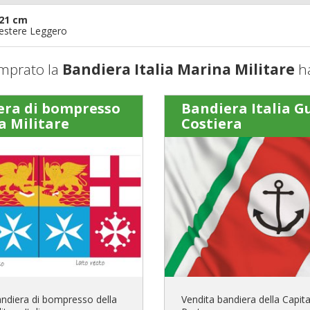
21 cm
iestere Leggero
mprato la
Bandiera Italia Marina Militare
ha
era di bompresso
Bandiera Italia G
a Militare
Costiera
andiera di bompresso della
Vendita bandiera della Capita