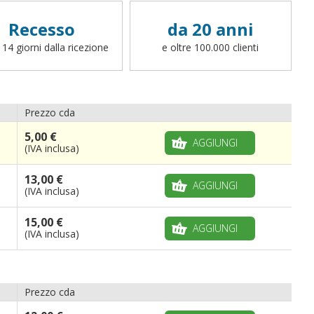
Poliestere Nautico e stamina:
la finitura
standard è realizzata con corda e
Recesso
da 20 anni
moschettone,
ad eccezione delle bandiere
 14 giorni dalla ricezione
e oltre 100.000 clienti
da gara, da spiaggia, da barca e da
sbandieratore
. Per richiedere una finitura
differente (cappio con corda, canotto, anelli,
fettucce, ganci o altro, potete scrivere a
info@bandiere.it).
Prezzo cda
5,00 €
AGGIUNGI
(IVA inclusa)
13,00 €
AGGIUNGI
(IVA inclusa)
15,00 €
AGGIUNGI
(IVA inclusa)
Prezzo cda