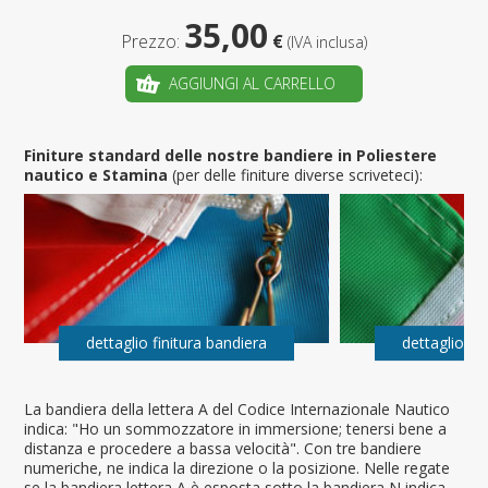
35,00
Prezzo:
€
(IVA inclusa)
AGGIUNGI AL CARRELLO
Finiture standard delle nostre bandiere in Poliestere
nautico e Stamina
(per delle finiture diverse scriveteci):
dettaglio finitura bandiera
dettaglio fi
La bandiera della lettera A del Codice Internazionale Nautico
indica: "Ho un sommozzatore in immersione; tenersi bene a
distanza e procedere a bassa velocità". Con tre bandiere
numeriche, ne indica la direzione o la posizione. Nelle regate
se la bandiera lettera A è esposta sotto la bandiera N indica