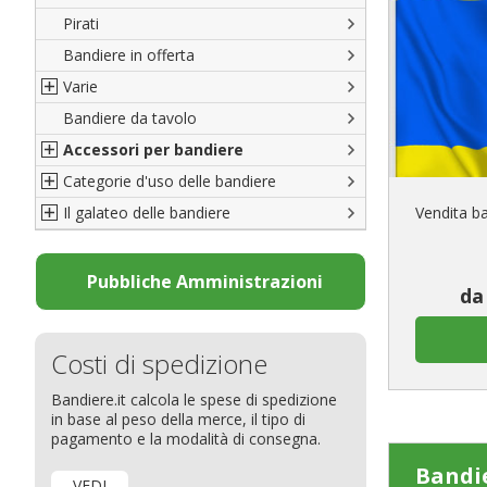
Pirati
Italiane
Bandiere in offerta
Porte di Milano
Varie
Francesi
Bandiere da tavolo
Americane
Bandiere del CICAP - Think Deep
Accessori per bandiere
Britanniche
Bandiere di Orgoglio Bresciano
Categorie d'uso delle bandiere
Resto del Mondo
Organizzazioni internazionali
Accessori per bandiere
Il galateo delle bandiere
Diplomatiche
Accessori per bandiere da tavolo
Bandiere segnavento
Vendita b
Bandiere LGBTQ+
Bandiere pubblicitarie
Il Glossario
Bandiere Pubblicitarie
Bandiere per sbandieratori
La bandiera
Pubbliche Amministrazioni
da
Natale e altre festività
Bandiere per barche
Come disporre le bandiere
Bandiere etniche e religiose
Bandiere per hotel
Dimensioni delle bandiere
Costi di spedizione
Bandiere per eventi
Come piegare il tricolore
Bandiere.it calcola le spese di spedizione
Bandiere per biciclette
in base al peso della merce, il tipo di
Bandiere per autosaloni
pagamento e la modalità di consegna.
Bandiere per negozi
Bandi
VEDI