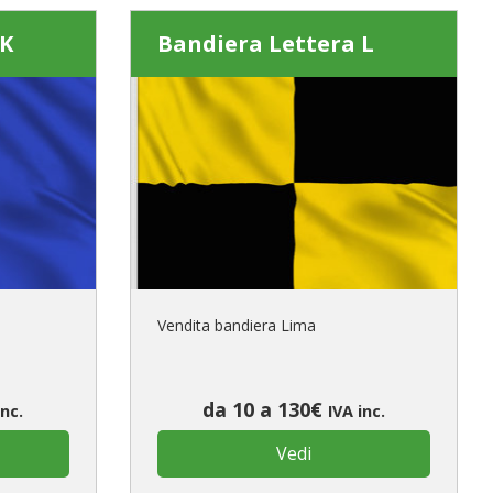
 K
Bandiera Lettera L
Vendita bandiera Lima
da 10 a 130€
inc.
IVA inc.
Vedi