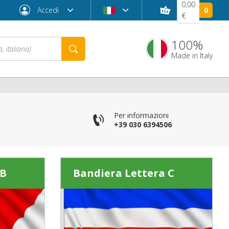
0,00
Accedi
0
€
100%
Made in Italy
Per informazioni
+39 030 6394506
 B
Bandiera Lettera C
Password dimenticata?