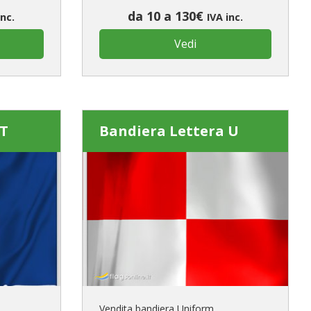
da 10 a 130€
inc.
IVA inc.
Vedi
 T
Bandiera Lettera U
Vendita bandiera Uniform