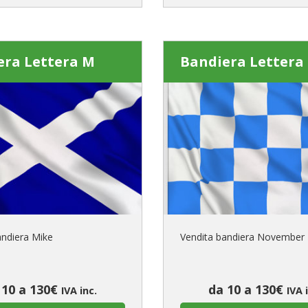
era Lettera M
Bandiera Lettera
andiera Mike
Vendita bandiera November
 10 a 130€
da 10 a 130€
IVA inc.
IVA 