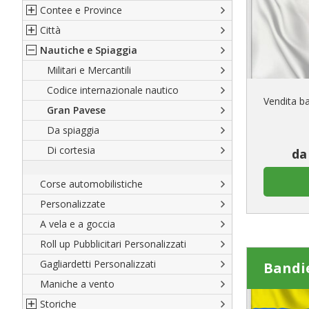
Contee e Province
Sud America
Regioni italiane
Città
Europa
Territori Italiani
Cantoni Svizzeri
Nautiche e Spiaggia
Africa
Stati USA
Province Italiane
Città Italiane
Asia
Francesi
Province Spagnole
Città spagnole
Militari e Mercantili
Oceania
Spagnole
Francia d'oltremare
Città francesi
Codice internazionale nautico
Vendita b
Austriache
Territori britannici d'oltremare
Città del mondo
Gran Pavese
Tedesche
Varie Province del Mondo
Da spiaggia
Regioni varie
Di cortesia
da
Corse automobilistiche
Personalizzate
A vela e a goccia
Roll up Pubblicitari Personalizzati
Gagliardetti Personalizzati
Bandi
Maniche a vento
Storiche