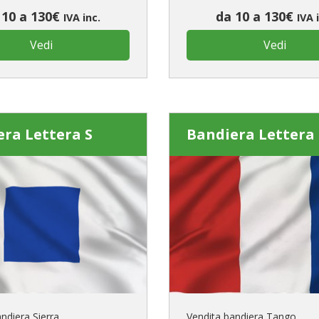
 10 a 130€
da 10 a 130€
IVA inc.
IVA 
Vedi
Vedi
ra Lettera S
Bandiera Lettera
ndiera Sierra
Vendita bandiera Tango