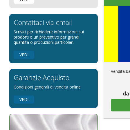
Bandiere Palio
Bandiere per eventi religiosi
Bandiere per enti pubblici
Contattaci via email
Bandiere per ambasciate
Scrivici per richiedere informazioni sui
Bandiere per riserve naturali e parchi
prodotti o un preventivo per grandi
quantità o produzioni particolari.
Bandiere per musicisti
Bandiere per feste
VEDI
Bandiere Militari e della Marina
pennoni per bandiere
Vendita b
Garanzie Acquisto
Condizioni generali di vendita online
da
VEDI