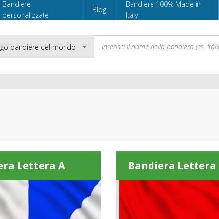
Bandiere
Bandiere 100% Made in
Blog
personalizzate
Italy
Email
Password
era Lettera A
Bandiera Lettera
Accedi