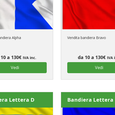
È il tuo 
C
andiera Alpha
Vendita bandiera Bravo
 10 a 130€
da 10 a 130€
IVA inc.
IVA 
Vedi
Vedi
era Lettera D
Bandiera Lettera 