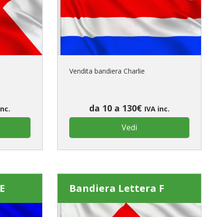
primo ordine?
REA UN NUOVO ACCOUNT
Vendita bandiera Charlie
da 10 a 130€
inc.
IVA inc.
Vedi
E
Bandiera Lettera F