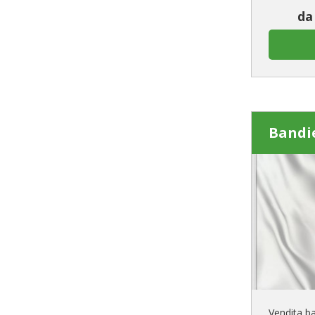
da
Bandie
Vendita ba