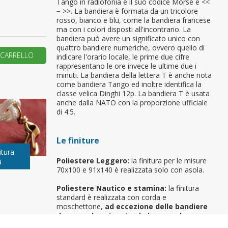
Tango in radiofonia e il suo codice Morse è <<
− >>. La bandiera è formata da un tricolore
primo ordine?
rosso, bianco e blu, come la bandiera francese
ma con i colori disposti all'incontrario. La
bandiera può avere un significato unico con
quattro bandiere numeriche, ovvero quello di
REA UN NUOVO ACCOUNT
 CARRELLO
indicare l'orario locale, le prime due cifre
rappresentano le ore invece le ultime due i
minuti. La bandiera della lettera T è anche nota
come bandiera Tango ed inoltre identifica la
classe velica Dinghi 12p. La bandiera T è usata
anche dalla NATO con la proporzione ufficiale
di 4:5.
Le finiture
itura
Poliestere Leggero:
la finitura per le misure
a
70x100 e 91x140 è realizzata solo con asola.
Poliestere Nautico e stamina:
la finitura
standard è realizzata con corda e
moschettone,
ad eccezione delle bandiere
da gara, da spiaggia, da barca e da
sbandieratore
. Per richiedere una finitura