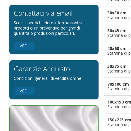
Bandiere per eventi religiosi
Bandiere per enti pubblici
Contattaci via email
30x30 cm
Stamina di p
Bandiere per ambasciate
Scrivici per richiedere informazioni sui
Bandiere per riserve naturali e parchi
prodotti o un preventivo per grandi
30x45 cm
quantità o produzioni particolari.
Stamina di p
Bandiere per musicisti
Bandiere per feste
VEDI
40x60 cm
Bandiere Militari e della Marina
Stamina di p
pennoni per bandiere
50x75 cm
Garanzie Acquisto
Stamina di p
Condizioni generali di vendita online
70x100 cm
Stamina di p
VEDI
100x150 c
Stamina di p
150x225 c
Stamina di p