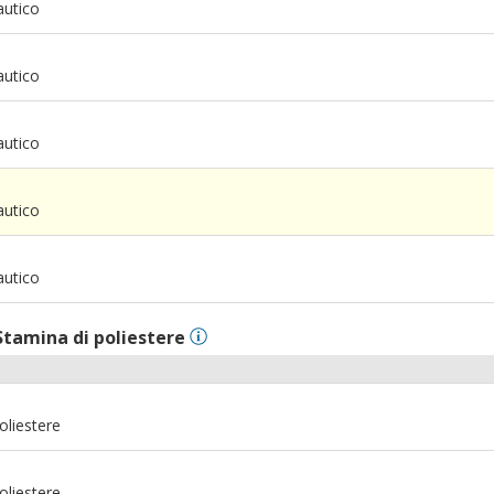
autico
autico
autico
m
autico
m
autico
Stamina di poliestere
oliestere
oliestere