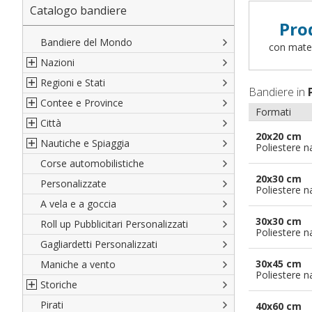
Catalogo bandiere
Pro
Bandiere del Mondo
con materi
Nazioni
Regioni e Stati
Nord America
Bandiere in
Contee e Province
Sud America
Regioni italiane
Formati
Città
Europa
Territori Italiani
Cantoni Svizzeri
20x20 cm
Nautiche e Spiaggia
Africa
Stati USA
Province Italiane
Città Italiane
Poliestere n
Corse automobilistiche
Asia
Francesi
Province Spagnole
Città spagnole
Militari e Mercantili
20x30 cm
Personalizzate
Oceania
Spagnole
Francia d'oltremare
Città francesi
Codice internazionale nautico
Poliestere n
A vela e a goccia
Austriache
Territori britannici d'oltremare
Città del mondo
Gran Pavese
30x30 cm
Roll up Pubblicitari Personalizzati
Tedesche
Varie Province del Mondo
Da spiaggia
Poliestere n
Gagliardetti Personalizzati
Regioni varie
Di cortesia
30x45 cm
Maniche a vento
Poliestere n
Storiche
Pirati
Italiane
40x60 cm