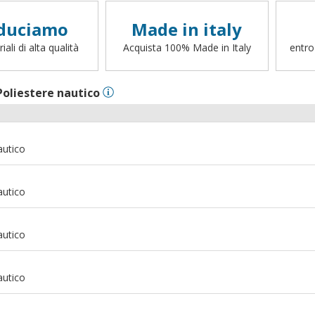
duciamo
Made in italy
ali di alta qualità
Acquista 100% Made in Italy
entro
Poliestere nautico
autico
autico
autico
autico