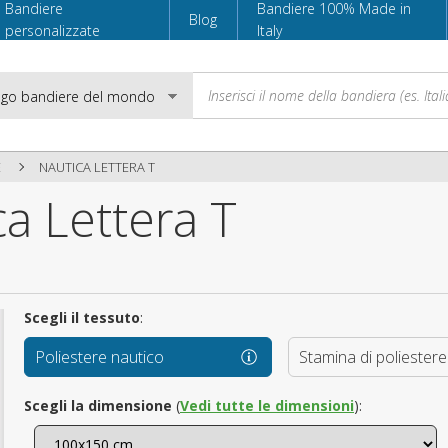
Bandiere
Bandiere 100% Made in
Blog
personalizzate
Italy
E
NAUTICA LETTERA T
a Lettera T
Email
Password
Scegli il tessuto
:
Poliestere nautico
Stamina di poliestere
Accedi
Scegli la dimensione
(
Vedi tutte le dimensioni
):