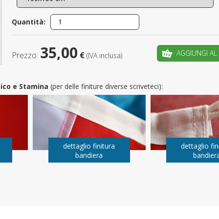
È il tuo 
Quantità:
C
35,00
AGGIUNGI AL
Prezzo:
€
(IVA inclusa)
utico e Stamina
(per delle finiture diverse scriveteci):
dettaglio finitura
dettaglio fin
bandiera
bandier