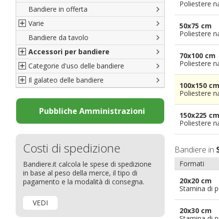
Poliestere n
Bandiere in offerta
Porte di Milano
Varie
Francesi
50x75 cm
Poliestere n
Bandiere da tavolo
Americane
Bandiere del CICAP - Think Deep
Accessori per bandiere
Britanniche
Bandiere di Orgoglio Bresciano
70x100 cm
Poliestere n
Categorie d'uso delle bandiere
Resto del Mondo
Organizzazioni internazionali
Accessori per bandiere
Il galateo delle bandiere
Diplomatiche
Accessori per bandiere da tavolo
Bandiere segnavento
100x150 c
Poliestere n
Bandiere LGBTQ+
Bandiere pubblicitarie
Il Glossario
Bandiere Pubblicitarie
Bandiere per sbandieratori
La bandiera
Pubbliche Amministrazioni
150x225 c
Natale e altre festività
Bandiere per barche
Come disporre le bandiere
Poliestere n
Bandiere etniche e religiose
Bandiere per hotel
Dimensioni delle bandiere
Costi di spedizione
Bandiere in
Bandiere per eventi
Come piegare il tricolore
Formati
Bandiere.it calcola le spese di spedizione
Bandiere per biciclette
in base al peso della merce, il tipo di
Bandiere per autosaloni
20x20 cm
pagamento e la modalità di consegna.
Stamina di p
Bandiere per negozi
VEDI
Bandiere Palio
20x30 cm
Stamina di p