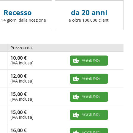
differente (cappio con corda, canotto, anelli,
fettucce, ganci o altro, potete scrivere a
Recesso
da 20 anni
info@bandiere.it).
 14 giorni dalla ricezione
e oltre 100.000 clienti
Prezzo cda
10,00 €
AGGIUNGI
(IVA inclusa)
12,00 €
AGGIUNGI
(IVA inclusa)
15,00 €
AGGIUNGI
(IVA inclusa)
15,00 €
AGGIUNGI
(IVA inclusa)
16,00 €
AGGIUNGI