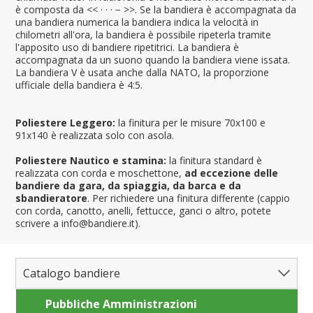
è composta da << · · · − >>. Se la bandiera è accompagnata da
una bandiera numerica la bandiera indica la velocità in
chilometri all'ora, la bandiera è possibile ripeterla tramite
l'apposito uso di bandiere ripetitrici. La bandiera è
accompagnata da un suono quando la bandiera viene issata.
La bandiera V è usata anche dalla NATO, la proporzione
ufficiale della bandiera è 4:5.
Poliestere Leggero:
la finitura per le misure 70x100 e
91x140 è realizzata solo con asola.
Poliestere Nautico e stamina:
la finitura standard è
realizzata con corda e moschettone,
ad eccezione delle
bandiere da gara, da spiaggia, da barca e da
sbandieratore
. Per richiedere una finitura differente (cappio
con corda, canotto, anelli, fettucce, ganci o altro, potete
scrivere a info@bandiere.it).
Catalogo bandiere
Pubbliche Amministrazioni
Bandiere del Mondo