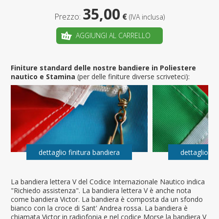
35,00
Prezzo:
€
(IVA inclusa)
AGGIUNGI AL CARRELLO
Finiture standard delle nostre bandiere in Poliestere
nautico e Stamina
(per delle finiture diverse scriveteci):
dettaglio finitura bandiera
dettaglio fi
La bandiera lettera V del Codice Internazionale Nautico indica
"Richiedo assistenza". La bandiera lettera V è anche nota
come bandiera Victor. La bandiera è composta da un sfondo
bianco con la croce di Sant' Andrea rossa. La bandiera è
chiamata Victor in radiofonia e nel codice Morse la bandiera V