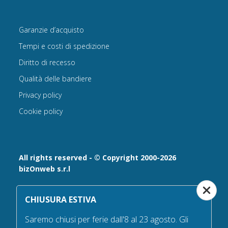
Garanzie d’acquisto
Tempi e costi di spedizione
Diritto di recesso
Qualità delle bandiere
Privacy policy
Cookie policy
All rights reserved - © Copyright 2000-2026
bizOnweb s.r.l
Via Fratelli Bandiera 18, 25122 - Brescia, Italia
CHIUSURA ESTIVA
P.IVA 02232630984 - Iscrizione presso la Camera di
Commercio di Brescia,
Saremo chiusi per ferie dall'8 al 23 agosto. Gli
n° REA 432569 Capitale sociale versato Euro 25.000,00.