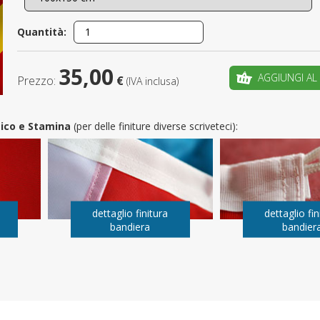
È il tuo 
Quantità:
C
35,00
AGGIUNGI AL
Prezzo:
€
(IVA inclusa)
utico e Stamina
(per delle finiture diverse scriveteci):
dettaglio finitura
dettaglio fin
bandiera
bandier