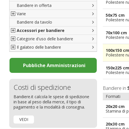
Poliestere n
Bandiere in offerta
Porte di Milano
Varie
Francesi
50x75 cm
Poliestere n
Bandiere da tavolo
Americane
Bandiere del CICAP - Think Deep
Accessori per bandiere
Britanniche
Bandiere di Orgoglio Bresciano
70x100 cm
Poliestere n
Categorie d'uso delle bandiere
Resto del Mondo
Organizzazioni internazionali
Accessori per bandiere
Il galateo delle bandiere
Diplomatiche
Accessori per bandiere da tavolo
Bandiere segnavento
100x150 c
Poliestere n
Bandiere LGBTQ+
Bandiere pubblicitarie
Il Glossario
Bandiere Pubblicitarie
Bandiere per sbandieratori
La bandiera
Pubbliche Amministrazioni
150x225 c
Natale e altre festività
Bandiere per barche
Come disporre le bandiere
Poliestere n
Bandiere etniche e religiose
Bandiere per hotel
Dimensioni delle bandiere
Costi di spedizione
Bandiere in
Bandiere per eventi
Come piegare il tricolore
Formati
Bandiere.it calcola le spese di spedizione
Bandiere per biciclette
in base al peso della merce, il tipo di
Bandiere per autosaloni
20x20 cm
pagamento e la modalità di consegna.
Stamina di p
Bandiere per negozi
VEDI
Bandiere Palio
20x30 cm
Stamina di p