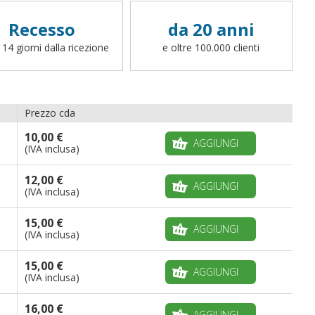
Poliestere Leggero:
la finitura per le misure
70x100 e 91x140 è realizzata solo con asola.
Recesso
da 20 anni
Poliestere Nautico e stamina:
la finitura
 14 giorni dalla ricezione
e oltre 100.000 clienti
standard è realizzata con corda e
moschettone,
ad eccezione delle bandiere
da gara, da spiaggia, da barca e da
sbandieratore
. Per richiedere una finitura
differente (cappio con corda, canotto, anelli,
Prezzo cda
fettucce, ganci o altro, potete scrivere a
info@bandiere.it).
10,00 €
AGGIUNGI
(IVA inclusa)
12,00 €
AGGIUNGI
(IVA inclusa)
15,00 €
AGGIUNGI
(IVA inclusa)
15,00 €
AGGIUNGI
(IVA inclusa)
16,00 €
AGGIUNGI