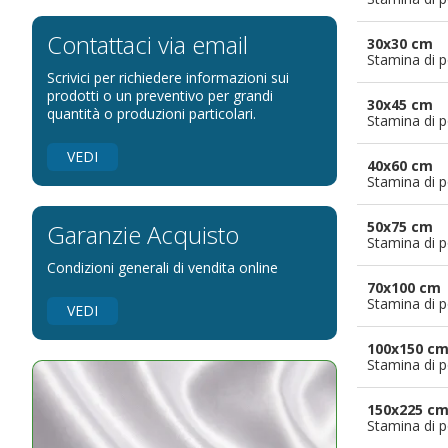
Bandiere per eventi religiosi
Bandiere per enti pubblici
Contattaci via email
30x30 cm
Stamina di p
Bandiere per ambasciate
Scrivici per richiedere informazioni sui
Bandiere per riserve naturali e parchi
prodotti o un preventivo per grandi
30x45 cm
quantità o produzioni particolari.
Stamina di p
Bandiere per musicisti
Bandiere per feste
VEDI
40x60 cm
Bandiere Militari e della Marina
Stamina di p
pennoni per bandiere
50x75 cm
Garanzie Acquisto
Stamina di p
Condizioni generali di vendita online
70x100 cm
Stamina di p
VEDI
100x150 c
Stamina di p
150x225 c
Stamina di p