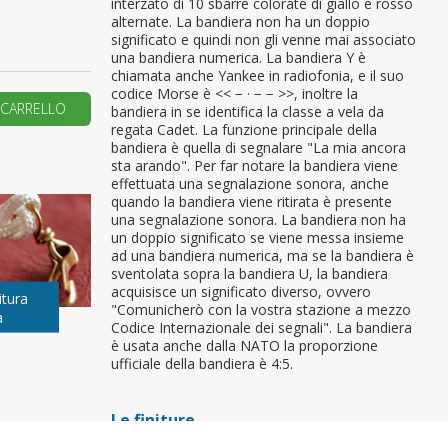
interzato di 10 sbarre colorate di giallo e rosso
alternate. La bandiera non ha un doppio
primo ordine?
significato e quindi non gli venne mai associato
una bandiera numerica. La bandiera Y è
chiamata anche Yankee in radiofonia, e il suo
codice Morse è << − · − − >>, inoltre la
REA UN NUOVO ACCOUNT
 CARRELLO
bandiera in se identifica la classe a vela da
regata Cadet. La funzione principale della
bandiera è quella di segnalare "La mia ancora
sta arando". Per far notare la bandiera viene
effettuata una segnalazione sonora, anche
quando la bandiera viene ritirata è presente
una segnalazione sonora. La bandiera non ha
un doppio significato se viene messa insieme
ad una bandiera numerica, ma se la bandiera è
sventolata sopra la bandiera U, la bandiera
acquisisce un significato diverso, ovvero
itura
"Comunicherò con la vostra stazione a mezzo
a
Codice Internazionale dei segnali". La bandiera
è usata anche dalla NATO la proporzione
ufficiale della bandiera è 4:5.
Le finiture