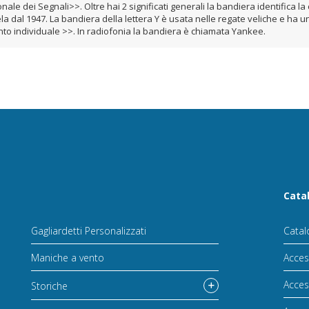
le dei Segnali>>. Oltre hai 2 significati generali la bandiera identifica l
a dal 1947. La bandiera della lettera Y è usata nelle regate veliche e ha un 
to individuale >>. In radiofonia la bandiera è chiamata Yankee.
Cata
Gagliardetti Personalizzati
Catal
Maniche a vento
Acces
Acces
Storiche