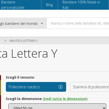
Bandiere
Bandiere 100% Made in
Blog
personalizzate
Italy
E
NAUTICA LETTERA Y
a Lettera Y
Email
Password
Scegli il tessuto
:
Poliestere nautico
Stamina di poliestere
Accedi
Scegli la dimensione
(
Vedi tutte le dimensioni
):