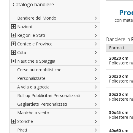
Catalogo bandiere
Pro
Bandiere del Mondo
con materi
Nazioni
Regioni e Stati
Nord America
Bandiere in
Contee e Province
Sud America
Regioni italiane
Formati
Città
Europa
Territori Italiani
Cantoni Svizzeri
20x20 cm
Nautiche e Spiaggia
Africa
Stati USA
Province Italiane
Città Italiane
Poliestere n
Corse automobilistiche
Asia
Francesi
Province Spagnole
Città spagnole
Militari e Mercantili
20x30 cm
Personalizzate
Oceania
Spagnole
Francia d'oltremare
Città francesi
Codice internazionale nautico
Poliestere n
A vela e a goccia
Austriache
Territori britannici d'oltremare
Città del mondo
Gran Pavese
30x30 cm
Roll up Pubblicitari Personalizzati
Tedesche
Varie Province del Mondo
Da spiaggia
Poliestere n
Gagliardetti Personalizzati
Regioni varie
Di cortesia
30x45 cm
Maniche a vento
Poliestere n
Storiche
Pirati
Italiane
40x60 cm