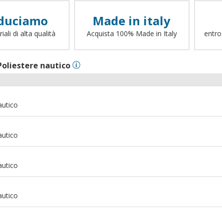
duciamo
Made in italy
ali di alta qualità
Acquista 100% Made in Italy
entro
Poliestere nautico
autico
autico
autico
autico