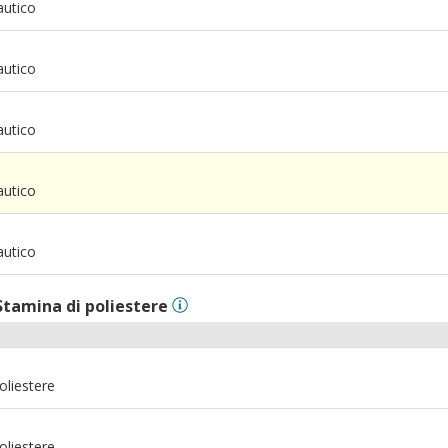
autico
autico
autico
m
autico
m
autico
Stamina di poliestere
oliestere
oliestere