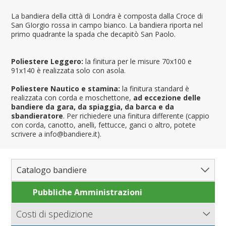
La bandiera della città di Londra è composta dalla Croce di
San GIorgio rossa in campo bianco. La bandiera riporta nel
primo quadrante la spada che decapitò San Paolo.
Poliestere Leggero:
la finitura per le misure 70x100 e
91x140 è realizzata solo con asola.
Poliestere Nautico e stamina:
la finitura standard è
realizzata con corda e moschettone,
ad eccezione delle
bandiere da gara, da spiaggia, da barca e da
sbandieratore
. Per richiedere una finitura differente (cappio
con corda, canotto, anelli, fettucce, ganci o altro, potete
scrivere a info@bandiere.it).
Catalogo bandiere
Pubbliche Amministrazioni
Bandiere del Mondo
Nazioni
Costi di spedizione
Regioni e Stati
Nord America