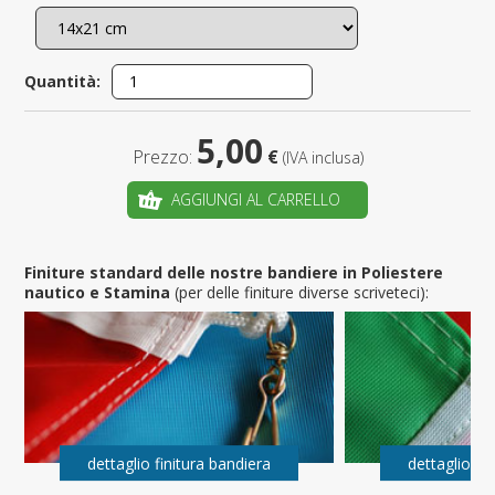
Quantità:
5,00
Prezzo:
€
(IVA inclusa)
AGGIUNGI AL CARRELLO
Finiture standard delle nostre bandiere in Poliestere
nautico e Stamina
(per delle finiture diverse scriveteci):
dettaglio finitura bandiera
dettaglio fi