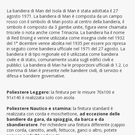
La bandiera di Man del Isola di Man è stata adottata il 27
agosto 1971. La bandiera di Man è composta da un campo
rosso con il simbolo di Man posto al centro della bandiera, il
simbolo è composto da 3 gambe unite, figura viene chiamata
triscele o nota anche come Trinacria. La bandiera ha il nome
di Red Ensing e venne utilizzata come insegna civile nel 1932
del 1° dicembre venne abolita nel 1935 per essere poi ripresa
in seguito come bandiera ufficiale nel 1971 del 27 agosto. La
bandiera è di tipo regionale ed è utilizzata come bandiera
civile e di stato, comunamente usata sugli edifici civili e
pubblici. La bandiera di Man ha le proporzioni ufficiali di 1.2. Lo
stemma di Man è presente nelle bandiere civili, di servizio e
difesa e bandiere governative.
Poliestere Leggero:
la finitura per le misure 70x100 e
91x140 è realizzata solo con asola.
Poliestere Nautico e stamina:
la finitura standard è
realizzata con corda e moschettone,
ad eccezione delle
bandiere da gara, da spiaggia, da barca e da
sbandieratore
. Per richiedere una finitura differente (cappio
con corda, canotto, anelli, fettucce, ganci o altro, potete