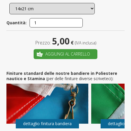
Quantità:
5,00
Prezzo:
€
(IVA inclusa)
AGGIUNGI AL CARRELLO
Finiture standard delle nostre bandiere in Poliestere
nautico e Stamina
(per delle finiture diverse scriveteci):
dettaglio finitura bandiera
dettaglio fi