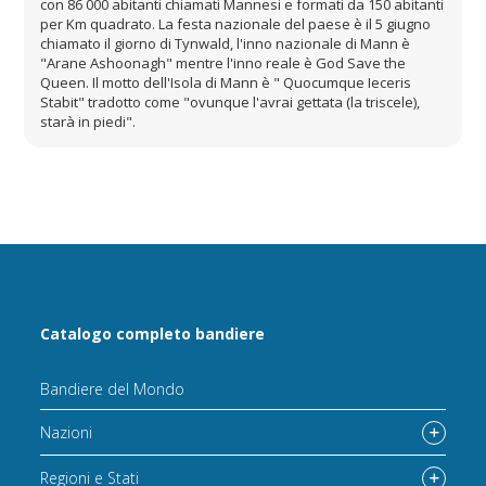
con 86 000 abitanti chiamati Mannesi e formati da 150 abitanti
per Km quadrato. La festa nazionale del paese è il 5 giugno
chiamato il giorno di Tynwald, l'inno nazionale di Mann è
"Arane Ashoonagh" mentre l'inno reale è God Save the
Queen. Il motto dell'Isola di Mann è " Quocumque Ieceris
Stabit" tradotto come "ovunque l'avrai gettata (la triscele),
starà in piedi".
Catalogo completo bandiere
Bandiere del Mondo
Nazioni
Regioni e Stati