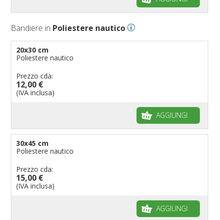
Bandiere per negozi
Bandiere Palio
Bandiere in
Poliestere nautico
Bandiere per eventi religiosi
Bandiere per enti pubblici
20x30 cm
Poliestere nautico
Bandiere per ambasciate
Bandiere per riserve naturali e parchi
Prezzo cda:
12,00 €
Bandiere per musicisti
(IVA inclusa)
Bandiere per feste
AGGIUNGI
Bandiere Militari e della Marina
pennoni per bandiere
30x45 cm
Poliestere nautico
Prezzo cda:
15,00 €
(IVA inclusa)
AGGIUNGI