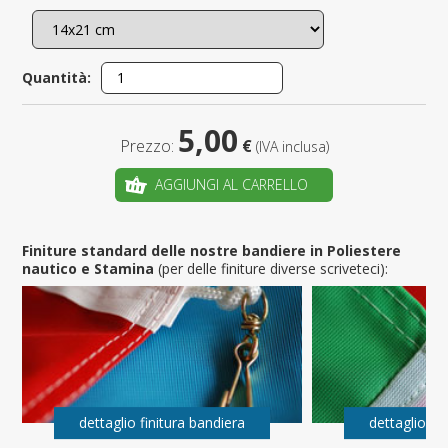
Quantità:
5,00
Prezzo:
€
(IVA inclusa)
AGGIUNGI AL CARRELLO
Finiture standard delle nostre bandiere in Poliestere
nautico e Stamina
(per delle finiture diverse scriveteci):
dettaglio finitura bandiera
dettaglio fi