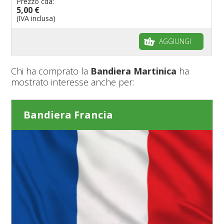
Prezzo cda:
5,00 €
(IVA inclusa)
AGGIUNGI
Chi ha comprato la
Bandiera Martinica
ha
mostrato interesse anche per:
Bandiera Francia