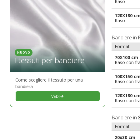
Raso
120X180 c
Raso
Bandiere in
Formati
NUOVO
70X100 cm
I tessuti per bandiere
Raso con fr
100X150 c
Come scegliere il tessuto per una
Raso con fr
bandiera
120X180 c
VEDI
Raso con fr
Bandiere in
Formati
20x30 cm