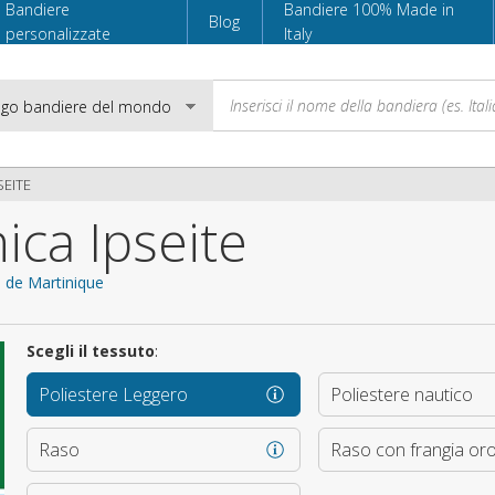
Bandiere
Bandiere 100% Made in
Blog
personalizzate
Italy
SEITE
ica Ipseite
Email
e de Martinique
Password
Scegli il tessuto
:
Poliestere Leggero
Poliestere nautico
Accedi
Raso
Raso con frangia or