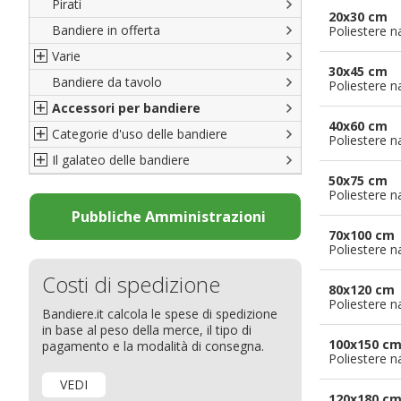
Pirati
Italiane
20x30 cm
Bandiere in offerta
Porte di Milano
Poliestere n
Varie
Francesi
30x45 cm
Bandiere da tavolo
Americane
Bandiere del CICAP - Think Deep
Poliestere n
Accessori per bandiere
Britanniche
Bandiere di Orgoglio Bresciano
40x60 cm
Categorie d'uso delle bandiere
Resto del Mondo
Organizzazioni internazionali
Accessori per bandiere
Poliestere n
Il galateo delle bandiere
Diplomatiche
Accessori per bandiere da tavolo
Bandiere segnavento
50x75 cm
Bandiere LGBTQ+
Bandiere pubblicitarie
Il Glossario
Poliestere n
Bandiere Pubblicitarie
Bandiere per sbandieratori
La bandiera
Pubbliche Amministrazioni
70x100 cm
Natale e altre festività
Bandiere per barche
Come disporre le bandiere
Poliestere n
Bandiere etniche e religiose
Bandiere per hotel
Dimensioni delle bandiere
Costi di spedizione
Bandiere per eventi
Come piegare il tricolore
80x120 cm
Poliestere n
Bandiere.it calcola le spese di spedizione
Bandiere per biciclette
in base al peso della merce, il tipo di
Bandiere per autosaloni
100x150 c
pagamento e la modalità di consegna.
Poliestere n
Bandiere per negozi
VEDI
Bandiere Palio
120x180 c