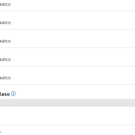
autico
m
autico
m
autico
m
autico
m
autico
Raso
m