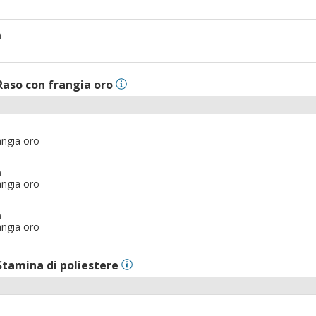
m
Raso con frangia oro
angia oro
m
angia oro
m
angia oro
Stamina di poliestere