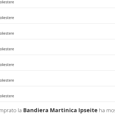
oliestere
oliestere
oliestere
oliestere
oliestere
m
oliestere
m
oliestere
mprato la
Bandiera Martinica Ipseite
ha mos