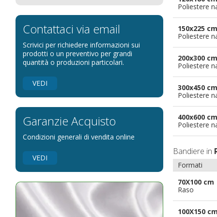
Poliestere n
Bandiere per eventi religiosi
Bandiere per enti pubblici
Contattaci via email
150x225 c
Poliestere n
Bandiere per ambasciate
Scrivici per richiedere informazioni sui
Bandiere per riserve naturali e parchi
prodotti o un preventivo per grandi
200x300 c
quantità o produzioni particolari.
Poliestere n
Bandiere per musicisti
Bandiere per feste
VEDI
300x450 c
Bandiere Militari e della Marina
Poliestere n
pennoni per bandiere
400x600 c
Garanzie Acquisto
Poliestere n
Condizioni generali di vendita online
Bandiere in
VEDI
Formati
70X100 cm
Raso
100X150 c