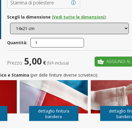
Stamina di poliestere
È il tuo 
Scegli la dimensione
(
Vedi tutte le dimensioni
):
C
Quantità:
5,00
AGGIUNGI AL
Prezzo:
€
(IVA inclusa)
utico e Stamina
(per delle finiture diverse scriveteci):
dettaglio finitura
dettaglio fin
bandiera
bandier