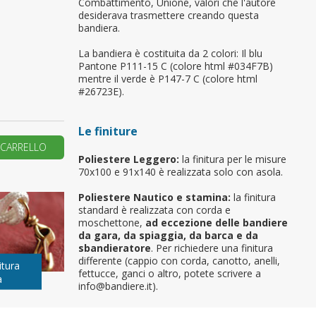
Combattimento, Unione, valori che l'autore
desiderava trasmettere creando questa
primo ordine?
bandiera.
La bandiera è costituita da 2 colori: Il blu
Pantone P111-15 C (colore html #034F7B)
REA UN NUOVO ACCOUNT
mentre il verde è P147-7 C (colore html
#26723E).
Le finiture
 CARRELLO
Poliestere Leggero:
la finitura per le misure
70x100 e 91x140 è realizzata solo con asola.
Poliestere Nautico e stamina:
la finitura
standard è realizzata con corda e
moschettone,
ad eccezione delle bandiere
da gara, da spiaggia, da barca e da
sbandieratore
. Per richiedere una finitura
differente (cappio con corda, canotto, anelli,
itura
fettucce, ganci o altro, potete scrivere a
a
info@bandiere.it).