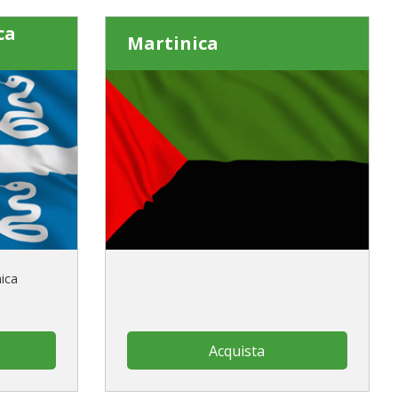
ca
Martinica
nica
Acquista