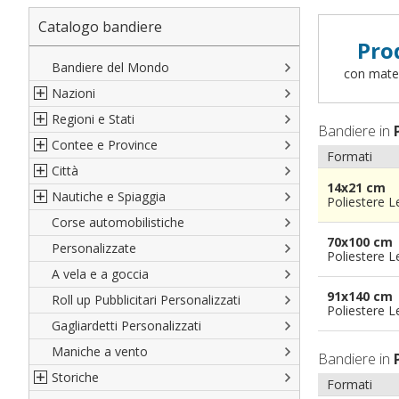
Catalogo bandiere
Pro
Bandiere del Mondo
con materi
Nazioni
Regioni e Stati
Nord America
Bandiere in
Contee e Province
Sud America
Regioni italiane
Formati
Città
Europa
Territori Italiani
Cantoni Svizzeri
14x21 cm
Nautiche e Spiaggia
Africa
Stati USA
Province Italiane
Città Italiane
Poliestere 
Corse automobilistiche
Asia
Francesi
Province Spagnole
Città spagnole
Militari e Mercantili
70x100 cm
Personalizzate
Oceania
Spagnole
Francia d'oltremare
Città francesi
Codice internazionale nautico
Poliestere 
A vela e a goccia
Austriache
Territori britannici d'oltremare
Città del mondo
Gran Pavese
91x140 cm
Roll up Pubblicitari Personalizzati
Tedesche
Varie Province del Mondo
Da spiaggia
Poliestere 
Gagliardetti Personalizzati
Regioni varie
Di cortesia
Maniche a vento
Bandiere in
Storiche
Formati