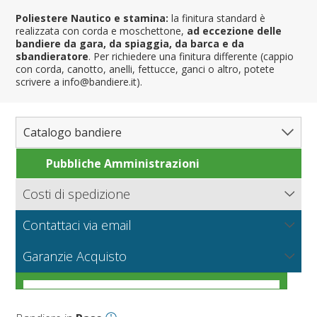
Poliestere Nautico e stamina:
la finitura standard è
realizzata con corda e moschettone,
ad eccezione delle
bandiere da gara, da spiaggia, da barca e da
sbandieratore
. Per richiedere una finitura differente (cappio
con corda, canotto, anelli, fettucce, ganci o altro, potete
scrivere a info@bandiere.it).
Catalogo bandiere
Pubbliche Amministrazioni
Bandiere del Mondo
Nazioni
Costi di spedizione
Regioni e Stati
Nord America
Bandiere.it calcola le spese di spedizione in base al peso
Contattaci via email
Contee e Province
Sud America
Regioni italiane
della merce, il tipo di pagamento e la modalità di
consegna.
NUOVO
Scrivici per richiedere informazioni sui prodotti o un
Città
Europa
Territori Italiani
Cantoni Svizzeri
I tessuti per bandiere
Garanzie Acquisto
preventivo per grandi quantità o produzioni particolari.
Nautiche e Spiaggia
Africa
Stati USA
Province Italiane
Città Italiane
VEDI
Condizioni generali di vendita online
Corse automobilistiche
Asia
Francesi
Province Spagnole
Città spagnole
Militari e Mercantili
VEDI
Come scegliere il tessuto per una bandiera
VEDI
Personalizzate
Oceania
Spagnole
Francia d'oltremare
Città francesi
Codice internazionale nautico