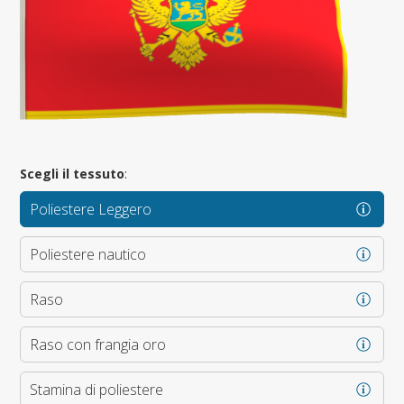
Scegli il tessuto
:
Poliestere Leggero
Poliestere nautico
Raso
Raso con frangia oro
Stamina di poliestere