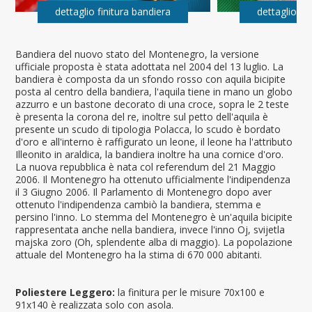
dettaglio finitura bandiera
dettaglio fi
Bandiera del nuovo stato del Montenegro, la versione
ufficiale proposta è stata adottata nel 2004 del 13 luglio. La
bandiera è composta da un sfondo rosso con aquila bicipite
posta al centro della bandiera, l'aquila tiene in mano un globo
azzurro e un bastone decorato di una croce, sopra le 2 teste
è presenta la corona del re, inoltre sul petto dell'aquila è
presente un scudo di tipologia Polacca, lo scudo è bordato
d'oro e all'interno è raffigurato un leone, il leone ha l'attributo
Illeonito in araldica, la bandiera inoltre ha una cornice d'oro.
La nuova repubblica è nata col referendum del 21 Maggio
2006. Il Montenegro ha ottenuto ufficialmente l'indipendenza
il 3 Giugno 2006. Il Parlamento di Montenegro dopo aver
ottenuto l'indipendenza cambiò la bandiera, stemma e
persino l'inno. Lo stemma del Montenegro è un'aquila bicipite
rappresentata anche nella bandiera, invece l'inno Oj, svijetla
majska zoro (Oh, splendente alba di maggio). La popolazione
attuale del Montenegro ha la stima di 670 000 abitanti.
Poliestere Leggero:
la finitura per le misure 70x100 e
91x140 è realizzata solo con asola.