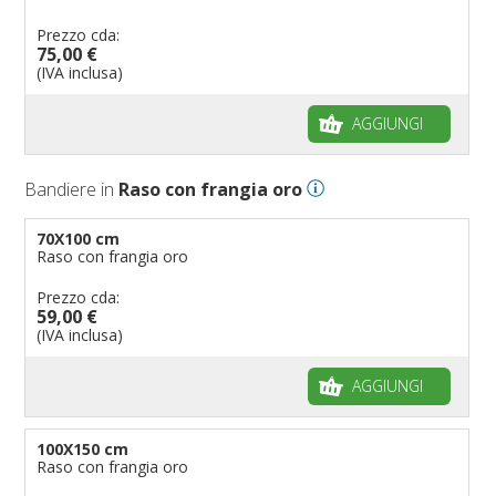
Bandiere etniche e religiose
Bandiere per hotel
Dimensioni delle bandiere
Prezzo cda:
Bandiere per eventi
Come piegare il tricolore
75,00 €
Bandiere per biciclette
(IVA inclusa)
Bandiere per autosaloni
AGGIUNGI
Bandiere per negozi
Bandiere Palio
Bandiere in
Raso con frangia oro
Bandiere per eventi religiosi
Bandiere per enti pubblici
70X100 cm
Raso con frangia oro
Bandiere per ambasciate
Bandiere per riserve naturali e parchi
Prezzo cda:
59,00 €
Bandiere per musicisti
(IVA inclusa)
Bandiere per feste
AGGIUNGI
Bandiere Militari e della Marina
pennoni per bandiere
100X150 cm
Raso con frangia oro