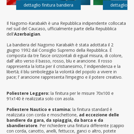
dettaglio finitura bandiera
dettaglio fi
Il Nagorno-Karabakh è una Repubblica indipendente collocata
nel sud del Caucaso, ufficialmente parte della Repubblica
dell'
Azerbaigian
.
La bandiera del Nagorno Karabakh è stata adottata il 2
giugno 1992 dal Consiglio Supremo della Repubblica. È
composta da tre fasce orizzontali di egual misura, di colore,
dall’ alto verso il basso, rosso, blu e arancione. Il rosso
rappresenta la lotta per il cristianesimo, l’ indipendenza e la
libertà; il blu simboleggia la volontà del popolo a vivere in
pace; l’ arancione rappresenta l’impegno e il potere creativo.
Poliestere Leggero:
la finitura per le misure 70x100 e
91x140 è realizzata solo con asola.
Poliestere Nautico e stamina:
la finitura standard è
realizzata con corda e moschettone,
ad eccezione delle
bandiere da gara, da spiaggia, da barca e da
sbandieratore
. Per richiedere una finitura differente (cappio
con corda, canotto, anelli, fettucce, ganci o altro, potete