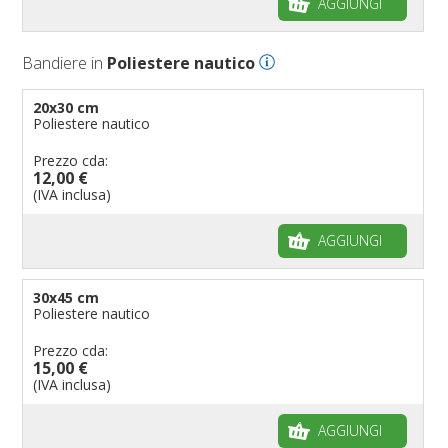
AGGIUNGI
Bandiere per negozi
Bandiere Palio
Bandiere in
Poliestere nautico
Bandiere per eventi religiosi
Bandiere per enti pubblici
20x30 cm
Poliestere nautico
Bandiere per ambasciate
Bandiere per riserve naturali e parchi
Prezzo cda:
12,00 €
Bandiere per musicisti
(IVA inclusa)
Bandiere per feste
AGGIUNGI
Bandiere Militari e della Marina
pennoni per bandiere
30x45 cm
Poliestere nautico
Prezzo cda:
15,00 €
(IVA inclusa)
AGGIUNGI