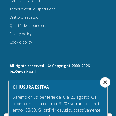
Garanzie d’acquisto
Tempi e costi di spedizione
Diritto di recesso
Qualità delle bandiere
Privacy policy
Cookie policy
All rights reserved - © Copyright 2000-2026
bizOnweb s.r.l
Via Fratelli Bandiera 18, 25122 - Brescia, Italia
CHIUSURA ESTIVA
P.IVA 02232630984 - Iscrizione presso la Camera di
Commercio di Brescia,
Saremo chiusi per ferie dall'8 al 23 agosto. Gli
n° REA 432569 Capitale sociale versato Euro 25.000,00.
ordini confermati entro il 31/07 verranno spediti
Tel +39.030 6394506
entro l'08/08. Gli ordini ricevuti successivamente
Email:
info@bandiere.it