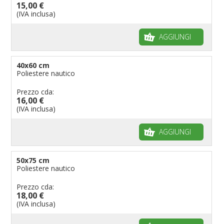
Bandiere per ambasciate
15,00 €
(IVA inclusa)
Bandiere per riserve naturali e parchi
Bandiere per musicisti
AGGIUNGI
Bandiere per feste
Bandiere Militari e della Marina
40x60 cm
Poliestere nautico
pennoni per bandiere
Prezzo cda:
16,00 €
(IVA inclusa)
AGGIUNGI
50x75 cm
Poliestere nautico
Prezzo cda:
18,00 €
(IVA inclusa)