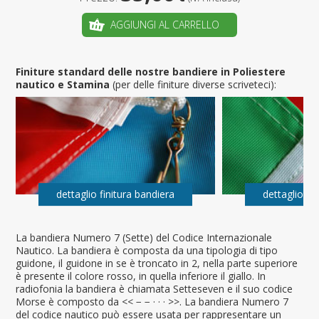
AGGIUNGI AL CARRELLO
Finiture standard delle nostre bandiere in Poliestere
nautico e Stamina
(per delle finiture diverse scriveteci):
dettaglio finitura bandiera
dettaglio fi
La bandiera Numero 7 (Sette) del Codice Internazionale
Nautico. La bandiera è composta da una tipologia di tipo
guidone, il guidone in se è troncato in 2, nella parte superiore
è presente il colore rosso, in quella inferiore il giallo. In
radiofonia la bandiera è chiamata Setteseven e il suo codice
Morse è composto da << − − · · · >>. La bandiera Numero 7
del codice nautico può essere usata per rappresentare un