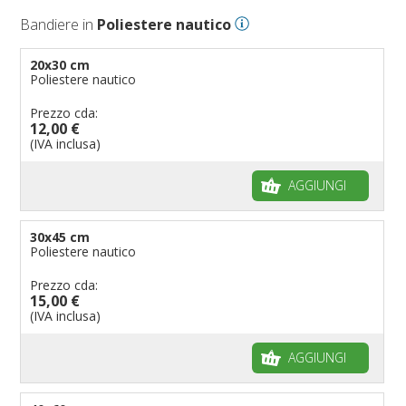
Bandiere Palio
Bandiere in
Poliestere nautico
Bandiere per eventi religiosi
Bandiere per enti pubblici
20x30 cm
Poliestere nautico
Bandiere per ambasciate
Bandiere per riserve naturali e parchi
Prezzo cda:
12,00 €
Bandiere per musicisti
(IVA inclusa)
Bandiere per feste
AGGIUNGI
Bandiere Militari e della Marina
pennoni per bandiere
30x45 cm
Poliestere nautico
Prezzo cda:
15,00 €
(IVA inclusa)
AGGIUNGI