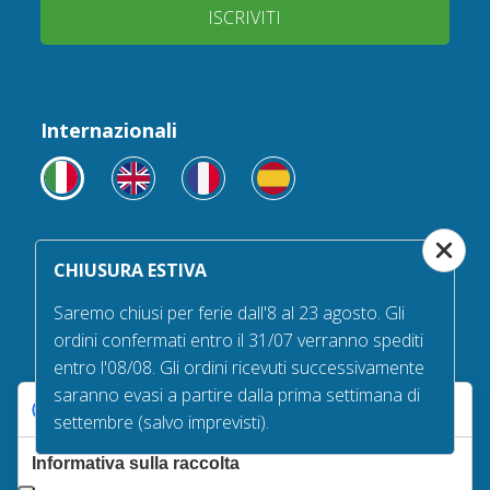
ISCRIVITI
Internazionali
CHIUSURA ESTIVA
Seguici su
Saremo chiusi per ferie dall'8 al 23 agosto. Gli
ordini confermati entro il 31/07 verranno spediti
entro l'08/08. Gli ordini ricevuti successivamente
saranno evasi a partire dalla prima settimana di
Le tue preferenze relative alla privacy
settembre (salvo imprevisti).
Servizio clienti
Informativa sulla raccolta
Bisogno di aiuto? I nostri uffici sono aperti dal Lunedì al