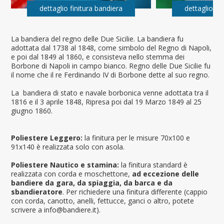
dettaglio finitura bandiera
dettaglio fi
La bandiera del regno delle Due Sicilie. La bandiera fu
adottata dal 1738 al 1848, come simbolo del Regno di Napoli,
e poi dal 1849 al 1860, e consisteva nello stemma dei
Borbone di Napoli in campo bianco. Regno delle Due Sicilie fu
il nome che il re Ferdinando IV di Borbone dette al suo regno.
La bandiera di stato e navale borbonica venne adottata tra il
1816 e il 3 aprile 1848, Ripresa poi dal 19 Marzo 1849 al 25
giugno 1860.
Poliestere Leggero:
la finitura per le misure 70x100 e
91x140 è realizzata solo con asola.
Poliestere Nautico e stamina:
la finitura standard è
realizzata con corda e moschettone,
ad eccezione delle
bandiere da gara, da spiaggia, da barca e da
sbandieratore
. Per richiedere una finitura differente (cappio
con corda, canotto, anelli, fettucce, ganci o altro, potete
scrivere a info@bandiere.it).