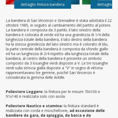
dettaglio finitura bandiera
dettaglio fi
La bandiera di San Vincenzo e Grenadine è stata adottata il 22
ottobre 1985, in seguito al cambiamento del partito al potere.
La bandiera è composta da 3 partiti, il lato sinistro della
bandiera è colorata di verde ed ha una grandezza di 1/4 della
lunghezza totale della bandiera, il lato destro della bandiera
ha la stessa grandezza del lato sinistro ma è colorato di blu,
la parte centrale della bandiera è composta da sfondo giallo
ed ha un lunghezza di 2/4 rispetto alla lunghezza totale della
bandiera, al centro della bandiera è presente un simbolo
composto da 3 losanghe verdi disposte a V. Le tre losanghe
verdi sulla striscia gialla disposte a "V" in segno di vittoria
rappresentavano tre gemme, poiché San Vincenzo è
considerata la gemma delle Antille.
Poliestere Leggero:
la finitura per le misure 70x100 e
91x140 è realizzata solo con asola.
Poliestere Nautico e stamina:
la finitura standard è
realizzata con corda e moschettone,
ad eccezione delle
bandiere da gara, da spiaggia, da barca e da