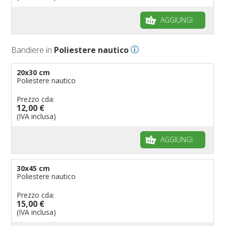
Bandiere per autosaloni
AGGIUNGI
Bandiere per negozi
Bandiere Palio
Bandiere in
Poliestere nautico
Bandiere per eventi religiosi
Bandiere per enti pubblici
20x30 cm
Poliestere nautico
Bandiere per ambasciate
Bandiere per riserve naturali e parchi
Prezzo cda:
12,00 €
Bandiere per musicisti
(IVA inclusa)
Bandiere per feste
AGGIUNGI
Bandiere Militari e della Marina
pennoni per bandiere
30x45 cm
Poliestere nautico
Prezzo cda:
15,00 €
(IVA inclusa)