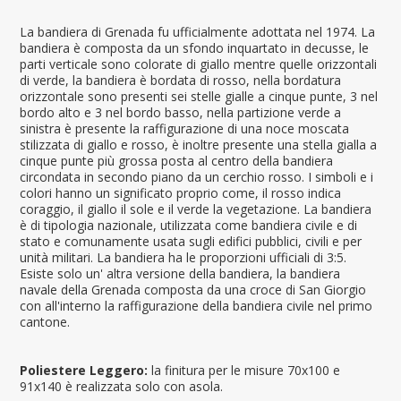
La bandiera di Grenada fu ufficialmente adottata nel 1974. La
bandiera è composta da un sfondo inquartato in decusse, le
parti verticale sono colorate di giallo mentre quelle orizzontali
di verde, la bandiera è bordata di rosso, nella bordatura
orizzontale sono presenti sei stelle gialle a cinque punte, 3 nel
bordo alto e 3 nel bordo basso, nella partizione verde a
sinistra è presente la raffigurazione di una noce moscata
stilizzata di giallo e rosso, è inoltre presente una stella gialla a
cinque punte più grossa posta al centro della bandiera
circondata in secondo piano da un cerchio rosso. I simboli e i
colori hanno un significato proprio come, il rosso indica
coraggio, il giallo il sole e il verde la vegetazione. La bandiera
è di tipologia nazionale, utilizzata come bandiera civile e di
stato e comunamente usata sugli edifici pubblici, civili e per
unità militari. La bandiera ha le proporzioni ufficiali di 3:5.
Esiste solo un' altra versione della bandiera, la bandiera
navale della Grenada composta da una croce di San Giorgio
con all'interno la raffigurazione della bandiera civile nel primo
cantone.
Poliestere Leggero:
la finitura per le misure 70x100 e
91x140 è realizzata solo con asola.