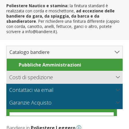
Poliestere Nautico e stamina:
la finitura standard è
realizzata con corda e moschettone,
ad eccezione delle
bandiere da gara, da spiaggia, da barca e da
sbandieratore
. Per richiedere una finitura differente (cappio
con corda, canotto, anelli, fettucce, ganci o altro, potete
scrivere a info@bandiere.it).
Catalogo bandiere
Pubbliche Amministrazioni
Bandiere del Mondo
Nazioni
Costi di spedizione
Regioni e Stati
Nord America
Bandiere.it calcola le spese di spedizione in base al peso
Contattaci via email
Contee e Province
Sud America
Regioni italiane
della merce, il tipo di pagamento e la modalità di
consegna.
NUOVO
Scrivici per richiedere informazioni sui prodotti o un
Città
Europa
Territori Italiani
Cantoni Svizzeri
I tessuti per bandiere
Garanzie Acquisto
preventivo per grandi quantità o produzioni particolari.
Nautiche e Spiaggia
Africa
Stati USA
Province Italiane
Città Italiane
VEDI
Condizioni generali di vendita online
Corse automobilistiche
Asia
Francesi
Province Spagnole
Città spagnole
Militari e Mercantili
VEDI
Come scegliere il tessuto per una bandiera
VEDI
Personalizzate
Oceania
Spagnole
Francia d'oltremare
Città francesi
Codice internazionale nautico
Bandiere in
Poliestere Leggero
VEDI