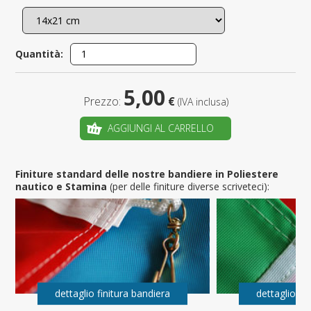
Quantità:
5,00
Prezzo:
€
(IVA inclusa)
AGGIUNGI AL CARRELLO
Finiture standard delle nostre bandiere in Poliestere
nautico e Stamina
(per delle finiture diverse scriveteci):
dettaglio finitura bandiera
dettaglio fi