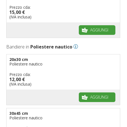
Prezzo cda:
Bandiere per eventi
Come piegare il tricolore
15,00 €
Bandiere per biciclette
(IVA inclusa)
Bandiere per autosaloni
AGGIUNGI
Bandiere per negozi
Bandiere Palio
Bandiere in
Poliestere nautico
Bandiere per eventi religiosi
Bandiere per enti pubblici
20x30 cm
Poliestere nautico
Bandiere per ambasciate
Bandiere per riserve naturali e parchi
Prezzo cda:
12,00 €
Bandiere per musicisti
(IVA inclusa)
Bandiere per feste
AGGIUNGI
Bandiere Militari e della Marina
pennoni per bandiere
30x45 cm
Poliestere nautico