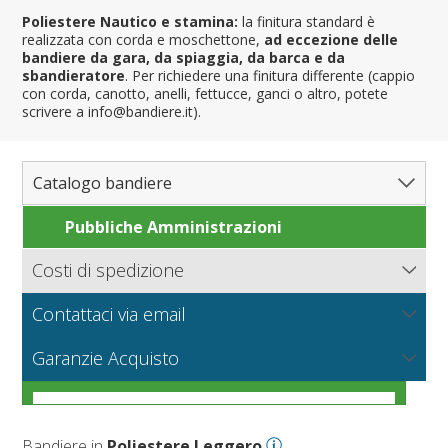
Poliestere Nautico e stamina:
la finitura standard è
realizzata con corda e moschettone,
ad eccezione delle
bandiere da gara, da spiaggia, da barca e da
sbandieratore
. Per richiedere una finitura differente (cappio
con corda, canotto, anelli, fettucce, ganci o altro, potete
scrivere a info@bandiere.it).
Catalogo bandiere
Pubbliche Amministrazioni
Bandiere del Mondo
Nazioni
Costi di spedizione
Regioni e Stati
Nord America
Bandiere.it calcola le spese di spedizione in base al peso
Contattaci via email
Contee e Province
Sud America
Regioni italiane
della merce, il tipo di pagamento e la modalità di
consegna.
NUOVO
Scrivici per richiedere informazioni sui prodotti o un
Città
Europa
Territori Italiani
Cantoni Svizzeri
I tessuti per bandiere
Garanzie Acquisto
preventivo per grandi quantità o produzioni particolari.
Nautiche e Spiaggia
Africa
Stati USA
Province Italiane
Città Italiane
VEDI
Condizioni generali di vendita online
Corse automobilistiche
Asia
Francesi
Province Spagnole
Città spagnole
Militari e Mercantili
VEDI
Come scegliere il tessuto per una bandiera
VEDI
Personalizzate
Oceania
Spagnole
Francia d'oltremare
Città francesi
Codice internazionale nautico
Bandiere in
Poliestere Leggero
VEDI