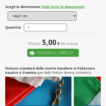
Scegli la dimensione
(
Vedi tutte le dimensioni
):
Quantità:
5,00
Prezzo:
€
(IVA inclusa)
AGGIUNGI AL CARRELLO
Finiture standard delle nostre bandiere in Poliestere
nautico e Stamina
(per delle finiture diverse scriveteci):