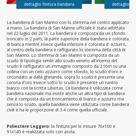
dettaglio finitura bandiera
dettaglio fi
La bandiera di San Marino con lo stemma nel centro applicato
a mano. La bandiera di San Marino ufficiale è stata adottata
nel 22 luglio del 2011. La bandiera è composta da un sfondo
troncato in 2 parti, là parte superiore della bandiera è colorata
di bianca mentre invece quella inferiore è colorata d' azzurro,
al centro della bandiera è raffigurato lo stemma della città di
San Marino. Lo stemma di San Marino è composta da un
scudo di tipologia simile allo scudo veneto all'interno del
scudo è raffigurato un immagine composto da 3 torri su una
collina con un cielo azzurro come sfondo, lo scudo d'oro e
circondato ai dalla ghirlanda, sopra lo scudo è presente una
corona d'oro invece sotto lo scudo è presente un nastro
bianco con la scritta Libertas. La bandiera è utilizzata come
bandiera nazionale ma esiste anche un altra tipo di bandiera
che è composta da un troncamento di bianco e azzurro ma
senza lo scudo, quella bandiera viene utilizzata come bandiera
civili e ha le proporzione di 3:4 come quella ufficiale.
Poliestere Leggero:
la finitura per le misure 70x100 e
91x140 è realizzata solo con asola.