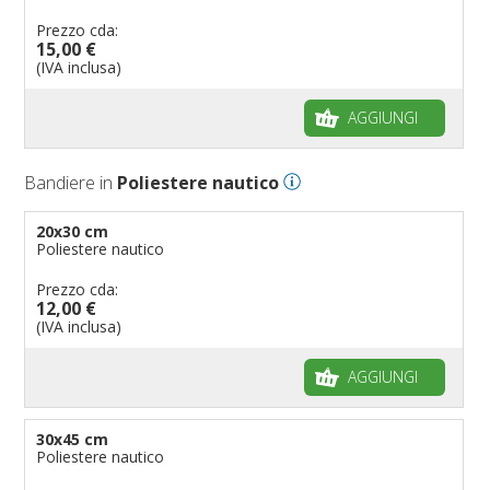
Prezzo cda:
Bandiere per eventi
Come piegare il tricolore
15,00 €
Bandiere per biciclette
(IVA inclusa)
Bandiere per autosaloni
AGGIUNGI
Bandiere per negozi
Bandiere Palio
Bandiere in
Poliestere nautico
Bandiere per eventi religiosi
Bandiere per enti pubblici
20x30 cm
Poliestere nautico
Bandiere per ambasciate
Bandiere per riserve naturali e parchi
Prezzo cda:
12,00 €
Bandiere per musicisti
(IVA inclusa)
Bandiere per feste
AGGIUNGI
Bandiere Militari e della Marina
pennoni per bandiere
30x45 cm
Poliestere nautico