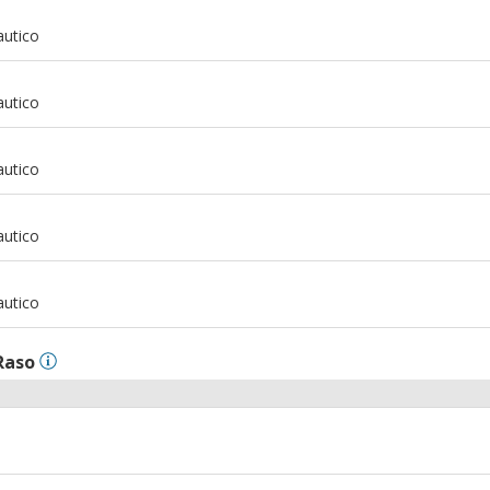
m
autico
m
autico
m
autico
m
autico
m
autico
Raso