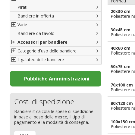
Formati
Pirati
Italiane
20x30 cm
Bandiere in offerta
Porte di Milano
Poliestere n
Varie
Francesi
30x45 cm
Bandiere da tavolo
Americane
Bandiere del CICAP - Think Deep
Poliestere n
Accessori per bandiere
Britanniche
Bandiere di Orgoglio Bresciano
40x60 cm
Categorie d'uso delle bandiere
Resto del Mondo
Organizzazioni internazionali
Accessori per bandiere
Poliestere n
Il galateo delle bandiere
Diplomatiche
Accessori per bandiere da tavolo
Bandiere segnavento
50x75 cm
Bandiere LGBTQ+
Bandiere pubblicitarie
Il Glossario
Poliestere n
Bandiere Pubblicitarie
Bandiere per sbandieratori
La bandiera
Pubbliche Amministrazioni
70x100 cm
Natale e altre festività
Bandiere per barche
Come disporre le bandiere
Poliestere n
Bandiere etniche e religiose
Bandiere per hotel
Dimensioni delle bandiere
Costi di spedizione
Bandiere per eventi
Come piegare il tricolore
80x120 cm
Poliestere n
Bandiere.it calcola le spese di spedizione
Bandiere per biciclette
in base al peso della merce, il tipo di
Bandiere per autosaloni
100x150 c
pagamento e la modalità di consegna.
Poliestere n
Bandiere per negozi