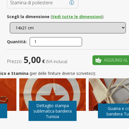
Stamina di poliestere
È il tuo 
Scegli la dimensione
(
Vedi tutte le dimensioni
):
C
Quantità:
5,00
AGGIUNGI AL
Prezzo:
€
(IVA inclusa)
utico e Stamina
(per delle finiture diverse scriveteci):
Dettaglio stampa
Guaina e c
sublimatica bandiera
bandiera Tu
Tunisia