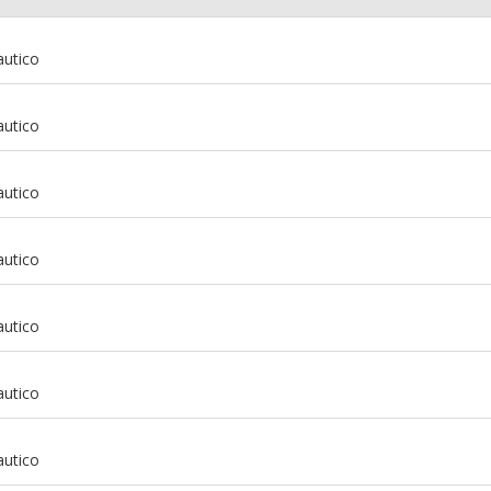
autico
autico
autico
autico
autico
autico
m
autico