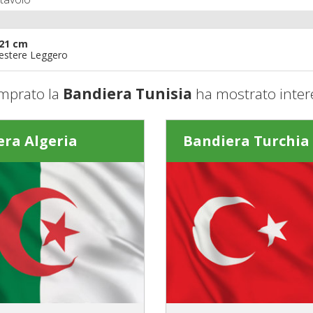
21 cm
iestere Leggero
mprato la
Bandiera Tunisia
ha mostrato inter
era Algeria
Bandiera Turchia