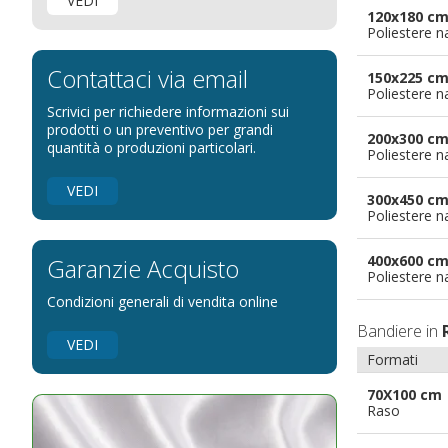
VEDI
Bandiere Palio
120x180 c
Poliestere n
Bandiere per eventi religiosi
Bandiere per enti pubblici
Contattaci via email
150x225 c
Poliestere n
Bandiere per ambasciate
Scrivici per richiedere informazioni sui
Bandiere per riserve naturali e parchi
prodotti o un preventivo per grandi
200x300 c
quantità o produzioni particolari.
Poliestere n
Bandiere per musicisti
Bandiere per feste
VEDI
300x450 c
Bandiere Militari e della Marina
Poliestere n
pennoni per bandiere
400x600 c
Garanzie Acquisto
Poliestere n
Condizioni generali di vendita online
Bandiere in
VEDI
Formati
70X100 cm
Raso