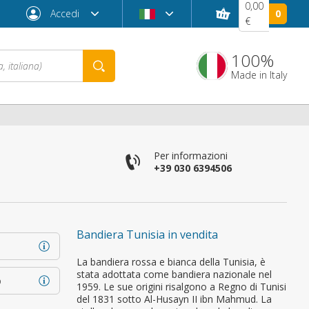
0,00
Accedi
0
€
100%
Made in Italy
Per informazioni
+39 030 6394506
Bandiera Tunisia in vendita
Password dimenticata?
La bandiera rossa e bianca della Tunisia, è
stata adottata come bandiera nazionale nel
o
1959. Le sue origini risalgono a Regno di Tunisi
del 1831 sotto Al-Husayn II ibn Mahmud. La