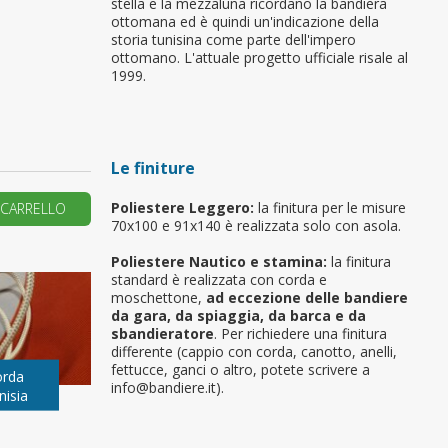
stella e la mezzaluna ricordano la bandiera
ottomana ed è quindi un'indicazione della
primo ordine?
storia tunisina come parte dell'impero
ottomano. L'attuale progetto ufficiale risale al
1999.
REA UN NUOVO ACCOUNT
Le finiture
Poliestere Leggero:
la finitura per le misure
 CARRELLO
70x100 e 91x140 è realizzata solo con asola.
Poliestere Nautico e stamina:
la finitura
standard è realizzata con corda e
moschettone,
ad eccezione delle bandiere
da gara, da spiaggia, da barca e da
sbandieratore
. Per richiedere una finitura
differente (cappio con corda, canotto, anelli,
fettucce, ganci o altro, potete scrivere a
orda
info@bandiere.it).
nisia