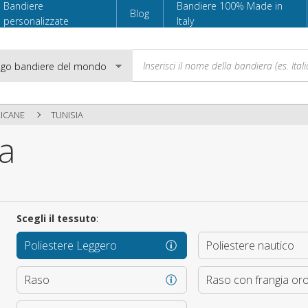
Bandiere
Bandiere 100% Made in
Blog
personalizzate
Italy
RICANE
TUNISIA
a
Email
Password
Scegli il tessuto
:
Poliestere Leggero
Poliestere nautico
Accedi
Raso
Raso con frangia or