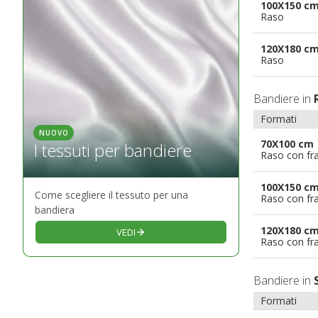
100X150 c
Raso
120X180 c
Raso
Bandiere in
Formati
NUOVO
70X100 cm
I tessuti per bandiere
Raso con fr
100X150 c
Come scegliere il tessuto per una
Raso con fr
bandiera
120X180 c
VEDI
Raso con fr
Bandiere in
Formati