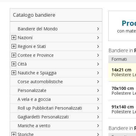
Catalogo bandiere
Pro
Bandiere del Mondo
con materi
Nazioni
Regioni e Stati
Nord America
Bandiere in
Contee e Province
Sud America
Regioni italiane
Formati
Città
Europa
Territori Italiani
Cantoni Svizzeri
14x21 cm
Nautiche e Spiaggia
Africa
Stati USA
Province Italiane
Città Italiane
Poliestere 
Corse automobilistiche
Asia
Francesi
Province Spagnole
Città spagnole
Militari e Mercantili
70x100 cm
Personalizzate
Oceania
Spagnole
Francia d'oltremare
Città francesi
Codice internazionale nautico
Poliestere 
A vela e a goccia
Austriache
Territori britannici d'oltremare
Città del mondo
Gran Pavese
91x140 cm
Roll up Pubblicitari Personalizzati
Tedesche
Varie Province del Mondo
Da spiaggia
Poliestere 
Gagliardetti Personalizzati
Regioni varie
Di cortesia
Maniche a vento
Bandiere in
Storiche