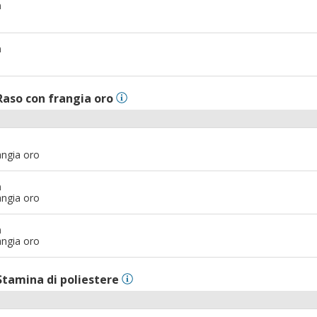
m
m
Raso con frangia oro
angia oro
m
angia oro
m
angia oro
Stamina di poliestere